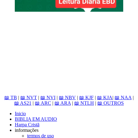
📖 TB
|
📖 NVT
|
📖 NVI
|
📖 NBV
|
📖 KJF
|
📖 KJA
|
📖 NAA
|
📖 AS21
|
📖 ARC
|
📖 ARA
|
📖 NTLH
|
📖 OUTROS
Inicio
BIBLIA EM AUDIO
Harpa Cristã
informações
termos de uso