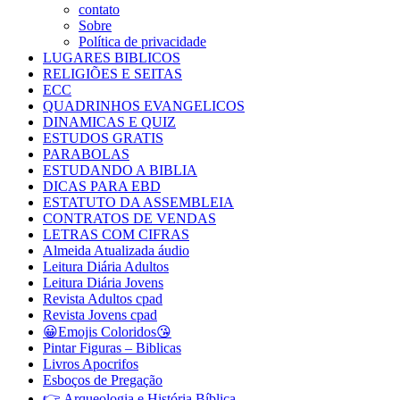
contato
Sobre
Política de privacidade
LUGARES BIBLICOS
RELIGIÕES E SEITAS
ECC
QUADRINHOS EVANGELICOS
DINAMICAS E QUIZ
ESTUDOS GRATIS
PARABOLAS
ESTUDANDO A BIBLIA
DICAS PARA EBD
ESTATUTO DA ASSEMBLEIA
CONTRATOS DE VENDAS
LETRAS COM CIFRAS
Almeida Atualizada áudio
Leitura Diária Adultos
Leitura Diária Jovens
Revista Adultos cpad
Revista Jovens cpad
😀Emojis Coloridos😘
Pintar Figuras – Biblicas
Livros Apocrifos
Esboços de Pregação
👉 Arqueologia e História Bíblica