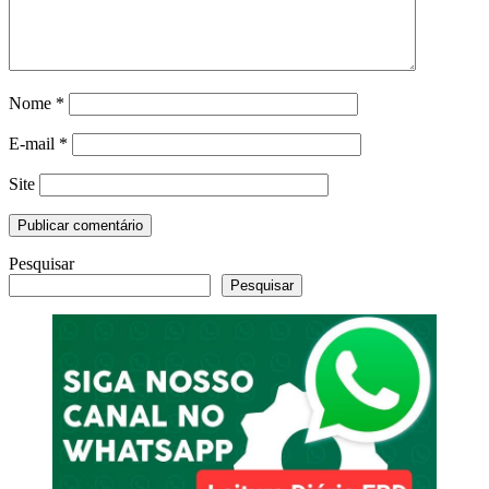
Nome
*
E-mail
*
Site
Pesquisar
Pesquisar