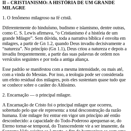
II – CRISTIANISMO: A HISTÓRIA DE UM GRANDE
MILAGRE
1. O fenômeno milagroso na fé cristã.
Diferentemente do hinduísmo, budismo e islamismo, dentre outras,
como C. S. Lewis afirmava, “o Cristianismo é a história de um
grande Milagre”. Sem dúvida, toda a narrativa bíblica é envolta em
milagres, a partir de Gn 1.2, quando Deus invadiu decisivamente a
“natureza”. No princípio (Gn 1.1), Deus criou a natureza e depois a
invadiu frequentemente, a partir das suas palavras de ordem nos
versículos seguintes e por toda a antiga aliança.
Esse padrão se manifestou com a mesma intensidade, ou mais até,
com a vinda do Messias. Por isso, a teologia pode ser considerada
um efeito residual dos milagres, pois eles sustentam quase tudo que
se conhece sobre o caráter do Altíssimo.
2. Encarnação — o principal milagre.
A Encarnação de Cristo foi o principal milagre que ocorreu,
sobretudo pelo que ele representa: a total desconstrução da razão
humana. Este milagre fez entrar em vigor um princípio até então
desconhecido: a capacidade do Todo-Poderoso apequenar-se, do
Eterno tornar-se temporal, do Transcendente vir a ser imanente, da