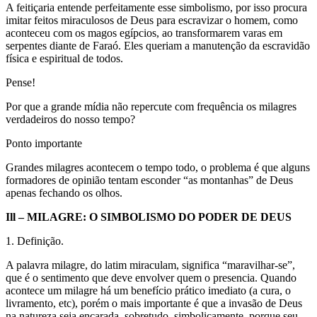
A feitiçaria entende perfeitamente esse simbolismo, por isso procura
imitar feitos miraculosos de Deus para escravizar o homem, como
aconteceu com os magos egípcios, ao transformarem varas em
serpentes diante de Faraó. Eles queriam a manutenção da escravidão
física e espiritual de todos.
Pense!
Por que a grande mídia não repercute com frequência os milagres
verdadeiros do nosso tempo?
Ponto importante
Grandes milagres acontecem o tempo todo, o problema é que alguns
formadores de opinião tentam esconder “as montanhas” de Deus
apenas fechando os olhos.
Ill – MILAGRE: O SIMBOLISMO DO PODER DE DEUS
1. Definição.
A palavra milagre, do latim miraculam, significa “maravilhar-se”,
que é o sentimento que deve envolver quem o presencia. Quando
acontece um milagre há um benefício prático imediato (a cura, o
livramento, etc), porém o mais importante é que a invasão de Deus
na natureza seja encarada, sobretudo, simbolicamente, porque seu