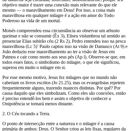
objetivo maior é trazer uma conexão mais relevante do que ele
mesmo — o maravilhamento em Deus! Por isso, a coisa mais
maravilhosa em qualquer milagre é a ação em amor do Todo-
Poderoso na vida de um mortal.
Moisés compreendeu essa circunstância ao observar um arbusto
queimar e não se consumir (Êx 3), Eliseu vislumbrou tal sentido ao
presenciar Elias subirão céu (2 Rs 2), Pedro entendeu isso na pesca
maravilhosa (Lc 5)’ Paulo captou isso na visão de Damasco (At 9) e
João deduziu esse maravilhamento ao ter a visão de Jesus em
Patmos e cair como morto aos seus pés (Ap í). Observe-se que, em
todos esses fatos, o simbolismo do milagre, o que ele significou,
superou em muito o milagre em si.
Por esse mesmo motivo, Jesus fez milagres que no mundo não
caberiam os livros escritos (Jo 21.25), mas os evangelistas repetem
frequentemente alguns, trazendo nuances distintas. Por quê? Por
causa daquilo que eles simbolizam. Como eles são conexões, então
é preciso entendê-los bem e assim o objetivo de conhecer a
Onipotência se tornará menos distante.
2. O Céu tocando a Terra.
O ponto de intersecção entre a natureza e o milagre é a causa
primária de ambos: Deus. O Senhor criou as leis fixas, regulares da