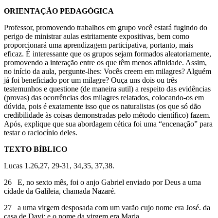
ORIENTAÇÃO PEDAGÓGICA
Professor, promovendo trabalhos em grupo você estará fugindo do
perigo de ministrar aulas estritamente expositivas, bem como
proporcionará uma aprendizagem participativa, portanto, mais
eficaz. É interessante que os grupos sejam formados aleatoriamente,
promovendo a interação entre os que têm menos afinidade. Assim,
no início da aula, pergunte-lhes: Vocês creem em milagres? Alguém
já foi beneficiado por um milagre? Ouça uns dois ou três
testemunhos e questione (de maneira sutil) a respeito das evidências
(provas) das ocorrências dos milagres relatados, colocando-os em
dúvida, pois é exatamente isso que os naturalistas (os que só dão
credibilidade às coisas demonstradas pelo método científico) fazem.
Após, explique que sua abordagem cética foi uma “encenação” para
testar o raciocínio deles.
TEXTO BÍBLICO
Lucas 1.26,27, 29-31, 34,35, 37,38.
26 E, no sexto mês, foi o anjo Gabriel enviado por Deus a uma
cidade da Galileia, chamada Nazaré.
27 a uma virgem desposada com um varão cujo nome era José. da
casa de Davi; e o nome da virgem era Maria.