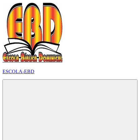
Pular
para
o
conteúdo
ESCOLA-EBD