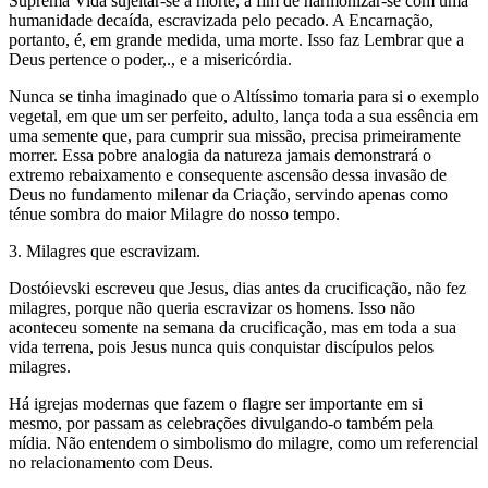
Suprema Vida sujeitar-se à morte, a fim de harmonizar-se com uma
humanidade decaída, escravizada pelo pecado. A Encarnação,
portanto, é, em grande medida, uma morte. Isso faz Lembrar que a
Deus pertence o poder,., e a misericórdia.
Nunca se tinha imaginado que o Altíssimo tomaria para si o exemplo
vegetal, em que um ser perfeito, adulto, lança toda a sua essência em
uma semente que, para cumprir sua missão, precisa primeiramente
morrer. Essa pobre analogia da natureza jamais demonstrará o
extremo rebaixamento e consequente ascensão dessa invasão de
Deus no fundamento milenar da Criação, servindo apenas como
ténue sombra do maior Milagre do nosso tempo.
3. Milagres que escravizam.
Dostóievski escreveu que Jesus, dias antes da crucificação, não fez
milagres, porque não queria escravizar os homens. Isso não
aconteceu somente na semana da crucificação, mas em toda a sua
vida terrena, pois Jesus nunca quis conquistar discípulos pelos
milagres.
Há igrejas modernas que fazem o flagre ser importante em si
mesmo, por passam as celebrações divulgando-o também pela
mídia. Não entendem o simbolismo do milagre, como um referencial
no relacionamento com Deus.