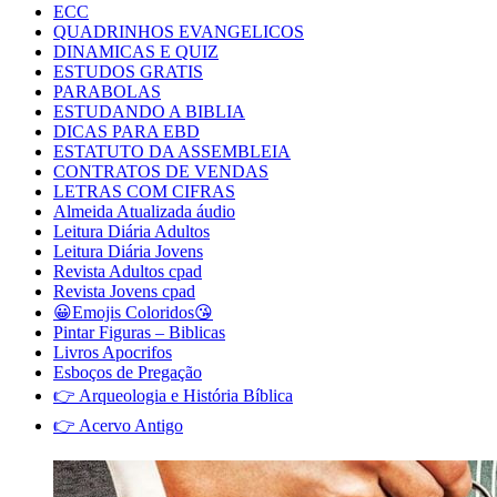
ECC
QUADRINHOS EVANGELICOS
DINAMICAS E QUIZ
ESTUDOS GRATIS
PARABOLAS
ESTUDANDO A BIBLIA
DICAS PARA EBD
ESTATUTO DA ASSEMBLEIA
CONTRATOS DE VENDAS
LETRAS COM CIFRAS
Almeida Atualizada áudio
Leitura Diária Adultos
Leitura Diária Jovens
Revista Adultos cpad
Revista Jovens cpad
😀Emojis Coloridos😘
Pintar Figuras – Biblicas
Livros Apocrifos
Esboços de Pregação
👉 Arqueologia e História Bíblica
👉 Acervo Antigo