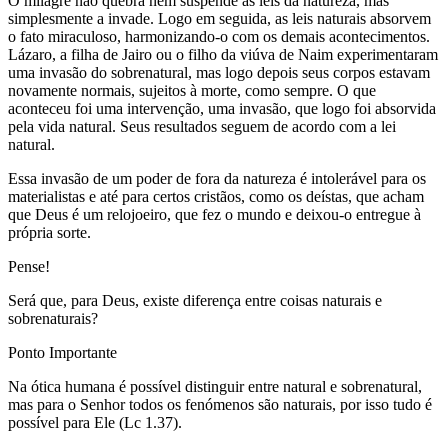
O milagre não quebra nem suspende as leis da natureza, mas
simplesmente a invade. Logo em seguida, as leis naturais absorvem
o fato miraculoso, harmonizando-o com os demais acontecimentos.
Lázaro, a filha de Jairo ou o filho da viúva de Naim experimentaram
uma invasão do sobrenatural, mas logo depois seus corpos estavam
novamente normais, sujeitos à morte, como sempre. O que
aconteceu foi uma intervenção, uma invasão, que logo foi absorvida
pela vida natural. Seus resultados seguem de acordo com a lei
natural.
Essa invasão de um poder de fora da natureza é intolerável para os
materialistas e até para certos cristãos, como os deístas, que acham
que Deus é um relojoeiro, que fez o mundo e deixou-o entregue à
própria sorte.
Pense!
Será que, para Deus, existe diferença entre coisas naturais e
sobrenaturais?
Ponto Importante
Na ótica humana é possível distinguir entre natural e sobrenatural,
mas para o Senhor todos os fenómenos são naturais, por isso tudo é
possível para Ele (Lc 1.37).