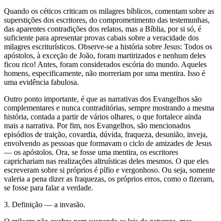
Quando os céticos criticam os milagres bíblicos, comentam sobre as
superstições dos escritores, do comprometimento das testemunhas,
das aparentes contradições dos relatos, mas a Bíblia, por si só, é
suficiente para apresentar provas cabais sobre a veracidade dos
milagres escriturísticos. Observe-se a história sobre Jesus: Todos os
apóstolos, à exceção de João, foram martirizados e nenhum deles
ficou rico! Antes, foram considerados escória do mundo. Aqueles
homens, especificamente, não morreriam por uma mentira. Isso é
uma evidência fabulosa.
Outro ponto importante, é que as narrativas dos Evangelhos são
complementares e nunca contraditórias, sempre mostrando a mesma
história, contada a partir de vários olhares, o que fortalece ainda
mais a narrativa. Por fim, nos Evangelhos, são mencionados
episódios de traição, covardia, dúvida, fraqueza, desunião, inveja,
envolvendo as pessoas que formavam o ciclo de amizades de Jesus
— os apóstolos. Ora, se fosse uma mentira, os escritores
caprichariam nas realizações altruísticas deles mesmos. O que eles
escreveram sobre si próprios é pífio e vergonhoso. Ou seja, somente
valeria a pena dizer as fraquezas, os próprios erros, como o fizeram,
se fosse para falar a verdade.
3. Definição — a invasão.