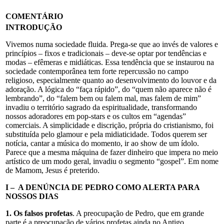
COMENTÁRIO
INTRODUÇÃO
Vivemos numa sociedade fluida. Prega-se que ao invés de valores e
princípios – fixos e tradicionais – deve-se optar por tendências e
modas – efêmeras e midiáticas. Essa tendência que se instaurou na
sociedade contemporânea tem forte repercussão no campo
religioso, especialmente quanto ao desenvolvimento do louvor e da
adoração. A lógica do “faça rápido”, do “quem não aparece não é
lembrando”, do “falem bem ou falem mal, mas falem de mim”
invadiu o território sagrado da espiritualidade, transformando
nossos adoradores em pop-stars e os cultos em “agendas”
comerciais. A simplicidade e discrição, própria do cristianismo, foi
substituída pelo glamour e pela midiaticidade. Todos querem ser
notícia, cantar a música do momento, ir ao show de um ídolo.
Parece que a mesma máquina de fazer dinheiro que impera no meio
artístico de um modo geral, invadiu o segmento “gospel”. Em nome
de Mamom, Jesus é preterido.
I – A DENÚNCIA DE PEDRO COMO ALERTA PARA
NOSSOS DIAS
1. Os falsos profetas
. A preocupação de Pedro, que em grande
parte é a preocupação de vários profetas ainda no Antigo