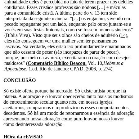
animalidade deles é percebida no fato de terem prazer nos deleites
cotidianos. Esses cristãos professos são nódoas […] e máculas
para a comunidade cristã. A última parte do
v. 13
tem sido
interpretada da seguinte maneira: “[…] os enganam, vivendo em
pecado repugnante por um lado, enquanto pelo outro juntam-se a
vocês em suas festas fraternais, como se fossem homens sinceros”
(Bíblia Viva). Visto que seus olhos são cheios de adultério (
14)
,
eles não conseguem ver uma mulher sem ter pensamentos
lascivos. Na verdade, eles estão tão profundamente emaranhados
que não cessam de pecar (são incapazes de parar de pecar),
porque, por meio da avareza, exercitaram o coração com desejos
maldosos” (
Comentário Bíblico Beacon.
Vol. 10,
Hebreus a
Apocalipse
. 1.ed. Rio de Janeiro: CPAD, 2006, p. 274).
CONCLUSÃO
Só existe oferta porque há mercado. Só existe artista porque há
plateia. A adoração e o louvor obedecerão tanto mais os modismos
do entretenimento secular quanto nós, em nossas igrejas,
aceitarmos, comprarmos e reproduzirmos esses comportamentos
decadentes. Só há um modo de retornarmos a essência da adoração:
apresentando nossa adoração como puro louvor, nosso louvor
como desinteressada adoração.
HOra da rEViSãO