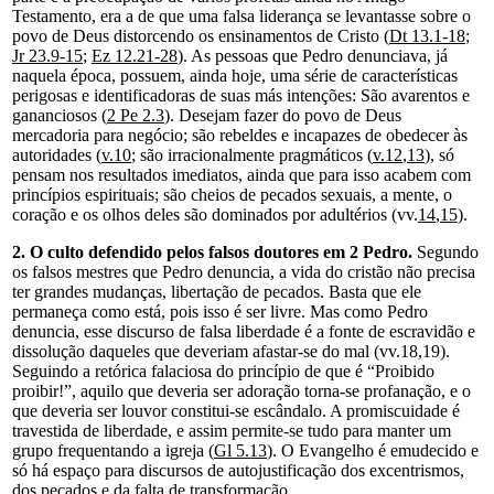
Testamento, era a de que uma falsa liderança se levantasse sobre o
povo de Deus distorcendo os ensinamentos de Cristo (
Dt 13.1-18
;
Jr 23.9-15
;
Ez 12.21-28
). As pessoas que Pedro denunciava, já
naquela época, possuem, ainda hoje, uma série de características
perigosas e identificadoras de suas más intenções: São avarentos e
gananciosos (
2 Pe 2.3
). Desejam fazer do povo de Deus
mercadoria para negócio; são rebeldes e incapazes de obedecer às
autoridades (
v.10
; são irracionalmente pragmáticos (
v.12
,
13
), só
pensam nos resultados imediatos, ainda que para isso acabem com
princípios espirituais; são cheios de pecados sexuais, a mente, o
coração e os olhos deles são dominados por adultérios (vv.
14
,
15
).
2. O culto defendido pelos falsos doutores em 2 Pedro.
Segundo
os falsos mestres que Pedro denuncia, a vida do cristão não precisa
ter grandes mudanças, libertação de pecados. Basta que ele
permaneça como está, pois isso é ser livre. Mas como Pedro
denuncia, esse discurso de falsa liberdade é a fonte de escravidão e
dissolução daqueles que deveriam afastar-se do mal (vv.18,19).
Seguindo a retórica falaciosa do princípio de que é “Proibido
proibir!”, aquilo que deveria ser adoração torna-se profanação, e o
que deveria ser louvor constitui-se escândalo. A promiscuidade é
travestida de liberdade, e assim permite-se tudo para manter um
grupo frequentando a igreja (
Gl 5.13
). O Evangelho é emudecido e
só há espaço para discursos de autojustificação dos excentrismos,
dos pecados e da falta de transformação.