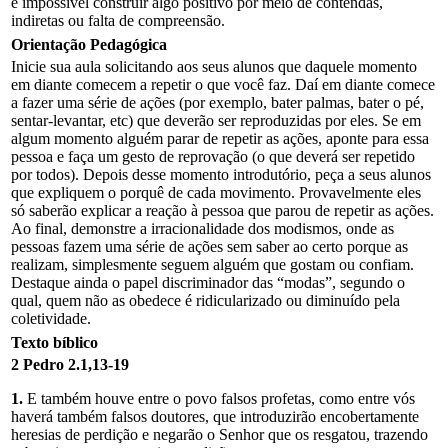
é impossível construir algo positivo por meio de contendas,
indiretas ou falta de compreensão.
Orientação Pedagógica
Inicie sua aula solicitando aos seus alunos que daquele momento
em diante comecem a repetir o que você faz. Daí em diante comece
a fazer uma série de ações (por exemplo, bater palmas, bater o pé,
sentar-levantar, etc) que deverão ser reproduzidas por eles. Se em
algum momento alguém parar de repetir as ações, aponte para essa
pessoa e faça um gesto de reprovação (o que deverá ser repetido
por todos). Depois desse momento introdutório, peça a seus alunos
que expliquem o porquê de cada movimento. Provavelmente eles
só saberão explicar a reação à pessoa que parou de repetir as ações.
Ao final, demonstre a irracionalidade dos modismos, onde as
pessoas fazem uma série de ações sem saber ao certo porque as
realizam, simplesmente seguem alguém que gostam ou confiam.
Destaque ainda o papel discriminador das “modas”, segundo o
qual, quem não as obedece é ridicularizado ou diminuído pela
coletividade.
Texto bíblico
2 Pedro 2.1,13-19
1.
E também houve entre o povo falsos profetas, como entre vós
haverá também falsos doutores, que introduzirão encobertamente
heresias de perdição e negarão o Senhor que os resgatou, trazendo