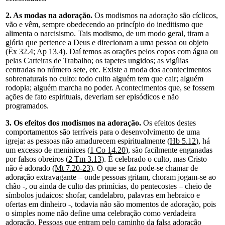
2. As modas na adoração.
Os modismos na adoração são cíclicos,
vão e vêm, sempre obedecendo ao princípio do ineditismo que
alimenta o narcisismo. Tais modismo, de um modo geral, tiram a
glória que pertence a Deus e direcionam a uma pessoa ou objeto
(
Êx 32.4
;
Ap 13.4
). Daí temos as orações pelos copos com água ou
pelas Carteiras de Trabalho; os tapetes ungidos; as vigílias
centradas no número sete, etc. Existe a moda dos acontecimentos
sobrenaturais no culto: todo culto alguém tem que cair; alguém
rodopia; alguém marcha no poder. Acontecimentos que, se fossem
ações de fato espirituais, deveriam ser episódicos e não
programados.
3. Os efeitos dos modismos na adoração.
Os efeitos destes
comportamentos são terríveis para o desenvolvimento de uma
igreja: as pessoas não amadurecem espiritualmente (
Hb 5.12
), há
um excesso de meninices (
1 Co 14.20
), são facilmente enganadas
por falsos obreiros (
2 Tm 3.13
). É celebrado o culto, mas Cristo
não é adorado (
Mt 7.20-23
). O que se faz pode-se chamar de
adoração extravagante – onde pessoas gritam, choram jogam-se ao
chão -, ou ainda de culto das primícias, do pentecostes – cheio de
símbolos judaicos: shofar, candelabro, palavras em hebraico e
ofertas em dinheiro -, todavia não são momentos de adoração, pois
o simples nome não define uma celebração como verdadeira
adoração. Pessoas que entram pelo caminho da falsa adoração