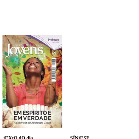
tEXtO dO dia
SÍNtESE