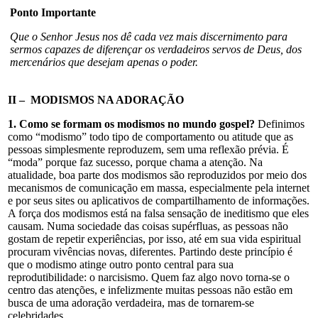
Ponto Importante
Que o Senhor Jesus nos dê cada vez mais discernimento para
sermos capazes de diferençar os verdadeiros servos de Deus, dos
mercenários que desejam apenas o poder.
II – MODISMOS NA ADORAÇÃO
1. Como se formam os modismos no mundo gospel?
Definimos
como “modismo” todo tipo de comportamento ou atitude que as
pessoas simplesmente reproduzem, sem uma reflexão prévia. É
“moda” porque faz sucesso, porque chama a atenção. Na
atualidade, boa parte dos modismos são reproduzidos por meio dos
mecanismos de comunicação em massa, especialmente pela internet
e por seus sites ou aplicativos de compartilhamento de informações.
A força dos modismos está na falsa sensação de ineditismo que eles
causam. Numa sociedade das coisas supérfluas, as pessoas não
gostam de repetir experiências, por isso, até em sua vida espiritual
procuram vivências novas, diferentes. Partindo deste princípio é
que o modismo atinge outro ponto central para sua
reprodutibilidade: o narcisismo. Quem faz algo novo torna-se o
centro das atenções, e infelizmente muitas pessoas não estão em
busca de uma adoração verdadeira, mas de tornarem-se
celebridades.