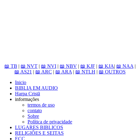
📖 TB
|
📖 NVT
|
📖 NVI
|
📖 NBV
|
📖 KJF
|
📖 KJA
|
📖 NAA
|
📖 AS21
|
📖 ARC
|
📖 ARA
|
📖 NTLH
|
📖 OUTROS
Inicio
BIBLIA EM AUDIO
Harpa Cristã
informações
termos de uso
contato
Sobre
Política de privacidade
LUGARES BIBLICOS
RELIGIÕES E SEITAS
ECC