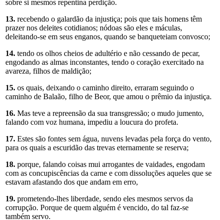
sobre si mesmos repentina perdição.
13.
recebendo o galardão da injustiça; pois que tais homens têm
prazer nos deleites cotidianos; nódoas são eles e máculas,
deleitando-se em seus enganos, quando se banqueteiam convosco;
14.
tendo os olhos cheios de adultério e não cessando de pecar,
engodando as almas inconstantes, tendo o coração exercitado na
avareza, filhos de maldição;
15.
os quais, deixando o caminho direito, erraram seguindo o
caminho de Balaão, filho de Beor, que amou o prêmio da injustiça.
16.
Mas teve a repreensão da sua transgressão; o mudo jumento,
falando com voz humana, impediu a loucura do profeta.
17.
Estes são fontes sem água, nuvens levadas pela força do vento,
para os quais a escuridão das trevas eternamente se reserva;
18.
porque, falando coisas mui arrogantes de vaidades, engodam
com as concupiscências da carne e com dissoluções aqueles que se
estavam afastando dos que andam em erro,
19.
prometendo-lhes liberdade, sendo eles mesmos servos da
corrupção. Porque de quem alguém é vencido, do tal faz-se
também servo.