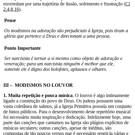
enveredam por uma trajetória de ilusão, sofrimento e frustração (
Cl
2.4
,
8
,
16
).
Pense
Os modismos na adoração são prejudiciais à Igreja, pois tiram a
glória que pertence a Deus e direcionam a uma pessoa.
Ponto Importante
Ser narcisista é tornar a si mesmo como objeto de adoração e
veneração; para um narcisista ninguém é melhor que ele,
somente ele é digno dos holofotes, aplausos e olhares.
III – MODISMOS NO LOUVOR
1. Muita repetição e pouca música
. O louvor é algo intimamente
ligado a construção do povo de Deus. Os judeus possuem uma
vasta coletânea de salmos, já a Igreja Primitiva possuía um conjunto
de hinos públicos. Para o desenvolvimento deste repertório musical
foi necessário muita inspiração e dedicação. Infelizmente hoje, uma
parte das canções que cantamos na Igreja são plágios explícitos de
músicas seculares; outras canções, apesar de inéditas, são
compostas de tão poucos versos que é necessário repeti-la várias e