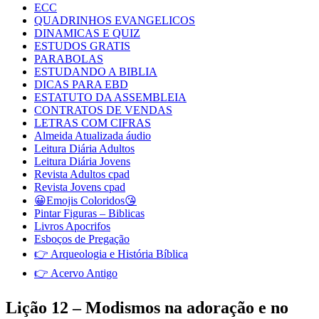
ECC
QUADRINHOS EVANGELICOS
DINAMICAS E QUIZ
ESTUDOS GRATIS
PARABOLAS
ESTUDANDO A BIBLIA
DICAS PARA EBD
ESTATUTO DA ASSEMBLEIA
CONTRATOS DE VENDAS
LETRAS COM CIFRAS
Almeida Atualizada áudio
Leitura Diária Adultos
Leitura Diária Jovens
Revista Adultos cpad
Revista Jovens cpad
😀Emojis Coloridos😘
Pintar Figuras – Biblicas
Livros Apocrifos
Esboços de Pregação
👉 Arqueologia e História Bíblica
👉 Acervo Antigo
Lição 12 – Modismos na adoração e no