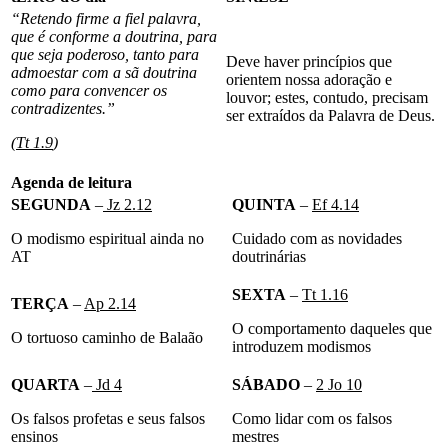
“Retendo firme a fiel palavra,
que é conforme a doutrina, para
que seja poderoso, tanto para
Deve haver princípios que
admoestar com a sã doutrina
orientem nossa adoração e
como para convencer os
louvor; estes, contudo, precisam
contradizentes.”
ser extraídos da Palavra de Deus.
(
Tt 1.9
)
Agenda de leitura
SEGUNDA
–
Jz 2.12
QUINTA
–
Ef 4.14
O modismo espiritual ainda no
Cuidado com as novidades
AT
doutrinárias
SEXTA
–
Tt 1.16
TERÇA
–
Ap 2.14
O comportamento daqueles que
O tortuoso caminho de Balaão
introduzem modismos
QUARTA
–
Jd 4
SÁBADO
–
2 Jo 10
Os falsos profetas e seus falsos
Como lidar com os falsos
ensinos
mestres