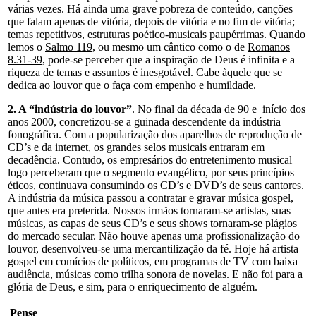
várias vezes. Há ainda uma grave pobreza de conteúdo, canções
que falam apenas de vitória, depois de vitória e no fim de vitória;
temas repetitivos, estruturas poético-musicais paupérrimas. Quando
lemos o
Salmo 119
, ou mesmo um cântico como o de
Romanos
8.31-39
, pode-se perceber que a inspiração de Deus é infinita e a
riqueza de temas e assuntos é inesgotável. Cabe àquele que se
dedica ao louvor que o faça com empenho e humildade.
2. A “indústria do louvor”
. No final da década de 90 e início dos
anos 2000, concretizou-se a guinada descendente da indústria
fonográfica. Com a popularização dos aparelhos de reprodução de
CD’s e da internet, os grandes selos musicais entraram em
decadência. Contudo, os empresários do entretenimento musical
logo perceberam que o segmento evangélico, por seus princípios
éticos, continuava consumindo os CD’s e DVD’s de seus cantores.
A indústria da música passou a contratar e gravar música gospel,
que antes era preterida. Nossos irmãos tornaram-se artistas, suas
músicas, as capas de seus CD’s e seus shows tornaram-se plágios
do mercado secular. Não houve apenas uma profissionalização do
louvor, desenvolveu-se uma mercantilização da fé. Hoje há artista
gospel em comícios de políticos, em programas de TV com baixa
audiência, músicas como trilha sonora de novelas. E não foi para a
glória de Deus, e sim, para o enriquecimento de alguém.
Pense