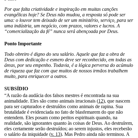
Por que falta criatividade e inspiração em muitas canções
evangélicas hoje? Se Deus não mudou, a resposta só pode ser
uma: o louvor tem deixado de ser um ministério, serviço, para ser
uma indústria, um negócio, com prazos, valores e lucros. A
“comercialização da fé” nunca será abençoada por Deus.
Ponto Importante
Todo obreiro é digno do seu salário. Aquele que faz a obra de
Deus com dedicação e esmero deve ser reconhecido, em todas as
áreas, por seu empenho. Todavia, é a lógica perversa do acúmulo
de riqueza que faz com que muitos de nossos irmãos trabalhem
muito, para enriquecer a outros.
SUBSÍDIO
“A razão da audácia dos falsos mestres é encontrada na sua
animalidade. Eles são como animais irracionais (
12
), que nascem
para ser capturados e destruídos como animais de rapina. Sua
brutalidade é evidenciada no fato de blasfemarem do que não
entendem. Eles posam como peritos espirituais quando, na
realidade, são ignorantes quanto às coisas de Deus. Ao destruírem,
eles certamente serão destruídos; ao serem injustos, eles receberão
o salário da iniquidade (
v. 13
). Mas Pedro ainda não terminou. A