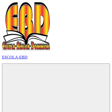
Pular
para
o
conteúdo
ESCOLA-EBD