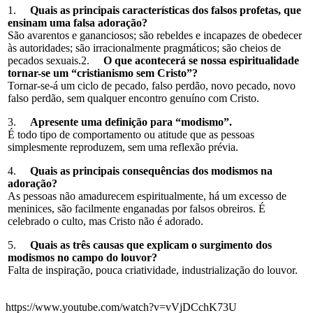
1.
Quais as principais características dos falsos profetas, que
ensinam uma falsa adoração?
São avarentos e gananciosos; são rebeldes e incapazes de obedecer
às autoridades; são irracionalmente pragmáticos; são cheios de
pecados sexuais.2.
O que acontecerá se nossa espiritualidade
tornar-se um “cristianismo sem Cristo”?
Tornar-se-á um ciclo de pecado, falso perdão, novo pecado, novo
falso perdão, sem qualquer encontro genuíno com Cristo.
3.
Apresente uma definição para “modismo”.
É todo tipo de comportamento ou atitude que as pessoas
simplesmente reproduzem, sem uma reflexão prévia.
4.
Quais as principais consequências dos modismos na
adoração?
As pessoas não amadurecem espiritualmente, há um excesso de
meninices, são facilmente enganadas por falsos obreiros. É
celebrado o culto, mas Cristo não é adorado.
5.
Quais as três causas que explicam o surgimento dos
modismos no campo do louvor?
Falta de inspiração, pouca criatividade, industrialização do louvor.
https://www.youtube.com/watch?v=vVjDCchK73U