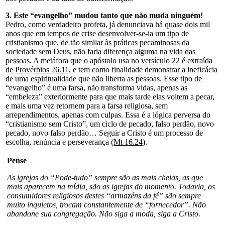
3. Este “evangelho” mudou tanto que não muda ninguém!
Pedro, como verdadeiro profeta, já denunciava há quase dois mil
anos que em tempos de crise desenvolver-se-ia um tipo de
cristianismo que, de tão similar às práticas pecaminosas da
sociedade sem Deus, não faria diferença alguma na vida das
pessoas. A metáfora que o apóstolo usa no
versículo 22
é extraída
de
Provérbios 26.11
, e tem como finalidade demonstrar a ineficácia
de uma espiritualidade que não liberta as pessoas. Esse tipo de
“evangelho” é uma farsa, não transforma vidas, apenas as
“embeleza” exteriormente para que mais tarde elas voltem a pecar,
e mais uma vez retornem para a farsa religiosa, sem
arrependimentos, apenas com culpas. Essa é a lógica perversa do
“cristianismo sem Cristo”, um ciclo de pecado, falso perdão, novo
pecado, novo falso perdão… Seguir a Cristo é um processo de
escolha, renúncia e perseverança (
Mt 16.24
).
Pense
As igrejas do “Pode-tudo” sempre são as mais cheias, as que
mais aparecem na mídia, são as igrejas do momento. Todavia, os
consumidores religiosos destes “armazéns da fé” são sempre
muito inquietos, trocam constantemente de “fornecedor”. Não
abandone sua congregação. Não siga a moda, siga a Cristo.