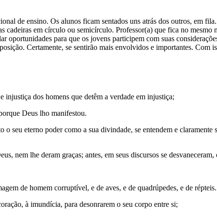
ional de ensino. Os alunos ficam sentados uns atrás dos outros, em fi
 cadeiras em círculo ou semicírculo. Professor(a) que fica no mesmo nív
 dar oportunidades para que os jovens participem com suas considerações
osição. Certamente, se sentirão mais envolvidos e importantes. Com is
e injustiça dos homens que detêm a verdade em injustiça;
porque Deus lho manifestou.
to o seu eterno poder como a sua divindade, se entendem e claramente s
s, nem lhe deram graças; antes, em seus discursos se desvaneceram, e
gem de homem corruptível, e de aves, e de quadrúpedes, e de répteis.
ação, à imundícia, para desonrarem o seu corpo entre si;