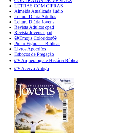
CONTRATOS DE VENDAS
LETRAS COM CIFRAS
Almeida Atualizada áudio
Leitura Diária Adultos
Leitura Diária Jovens
Revista Adultos cpad
Revista Jovens cpad
😀Emojis Coloridos😘
Pintar Figuras – Biblicas
Livros Apocrifos
Esboços de Pregação
👉 Arqueologia e História Bíblica
👉 Acervo Antigo