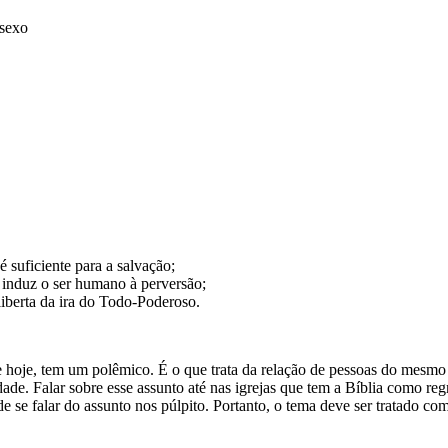
 sexo
uficiente para a salvação;
induz o ser humano à perversão;
erta da ira do Todo-Poderoso.
de hoje, tem um polêmico. É o que trata da relação de pessoas do mesmo 
edade. Falar sobre esse assunto até nas igrejas que tem a Bíblia como r
 de se falar do assunto nos púlpito. Portanto, o tema deve ser tratado 