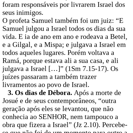
foram responsáveis por livrarem Israel dos
seus inimigos.
O profeta Samuel também foi um juiz: “E
Samuel julgou a Israel todos os dias da sua
vida. E ia de ano em ano e rodeava a Betel,
e a Gilgal, e a Mispa; e julgava a Israel em
todos aqueles lugares. Porém voltava a
Ramá, porque estava ali a sua casa, e ali
julgava a Israel […]” (1Sm 7.15-17). Os
juízes passaram a também trazer
livramentos ao povo de Israel.
3. Os dias de Débora.
Após a morte de
Josué e de seus contemporâneos, “outra
geração após eles se levantou, que não
conhecia ao SENHOR, nem tampouco a
obra que fizera a Israel” (Jz 2.10). Percebe-
se que não foi de um momento para outro a