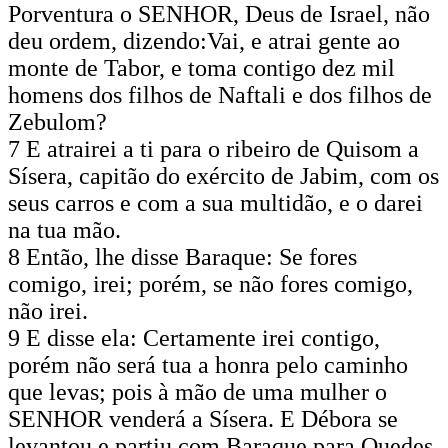
Porventura o SENHOR, Deus de Israel, não
deu ordem, dizendo:Vai, e atrai gente ao
monte de Tabor, e toma contigo dez mil
homens dos filhos de Naftali e dos filhos de
Zebulom?
7 E atrairei a ti para o ribeiro de Quisom a
Sísera, capitão do exército de Jabim, com os
seus carros e com a sua multidão, e o darei
na tua mão.
8 Então, lhe disse Baraque: Se fores
comigo, irei; porém, se não fores comigo,
não irei.
9 E disse ela: Certamente irei contigo,
porém não será tua a honra pelo caminho
que levas; pois à mão de uma mulher o
SENHOR venderá a Sísera. E Débora se
levantou e partiu com Baraque para Quedes.