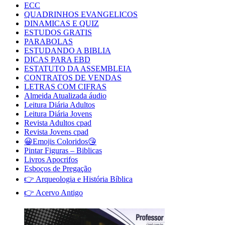
ECC
QUADRINHOS EVANGELICOS
DINAMICAS E QUIZ
ESTUDOS GRATIS
PARABOLAS
ESTUDANDO A BIBLIA
DICAS PARA EBD
ESTATUTO DA ASSEMBLEIA
CONTRATOS DE VENDAS
LETRAS COM CIFRAS
Almeida Atualizada áudio
Leitura Diária Adultos
Leitura Diária Jovens
Revista Adultos cpad
Revista Jovens cpad
😀Emojis Coloridos😘
Pintar Figuras – Biblicas
Livros Apocrifos
Esboços de Pregação
👉 Arqueologia e História Bíblica
👉 Acervo Antigo