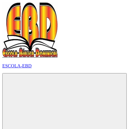
Pular
para
o
conteúdo
ESCOLA-EBD