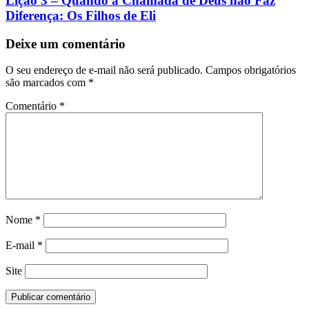
Lição 3 – Quando a Chamada de Deus não Faz
Diferença: Os Filhos de Eli
Deixe um comentário
O seu endereço de e-mail não será publicado.
Campos obrigatórios
são marcados com
*
Comentário
*
Nome
*
E-mail
*
Site