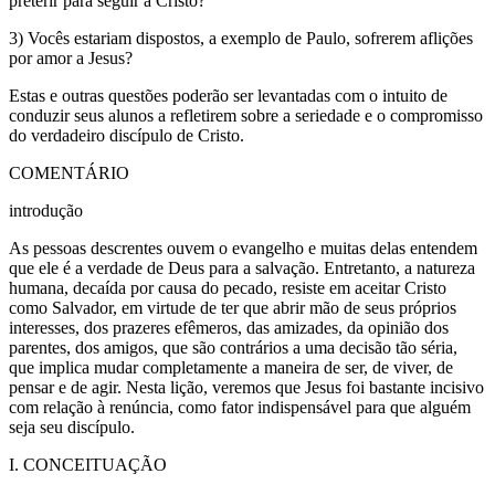
preterir para seguir a Cristo?
3) Vocês estariam dispostos, a exemplo de Paulo, sofrerem aflições
por amor a Jesus?
Estas e outras questões poderão ser levantadas com o intuito de
conduzir seus alunos a refletirem sobre a seriedade e o compromisso
do verdadeiro discípulo de Cristo.
COMENTÁRIO
introdução
As pessoas descrentes ouvem o evangelho e muitas delas entendem
que ele é a verdade de Deus para a salvação. Entretanto, a natureza
humana, decaída por causa do pecado, resiste em aceitar Cristo
como Salvador, em virtude de ter que abrir mão de seus próprios
interesses, dos prazeres efêmeros, das amizades, da opinião dos
parentes, dos amigos, que são contrários a uma decisão tão séria,
que implica mudar completamente a maneira de ser, de viver, de
pensar e de agir. Nesta lição, veremos que Jesus foi bastante incisivo
com relação à renúncia, como fator indispensável para que alguém
seja seu discípulo.
I. CONCEITUAÇÃO