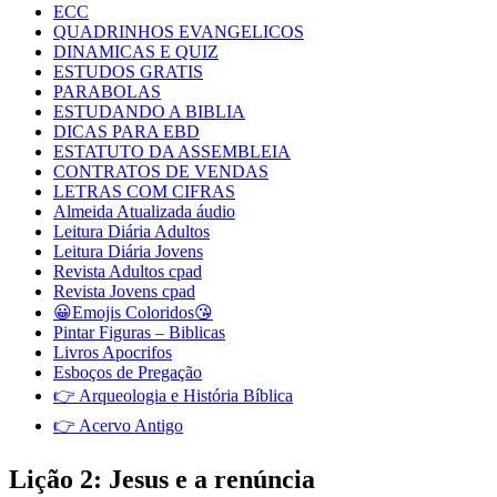
ECC
QUADRINHOS EVANGELICOS
DINAMICAS E QUIZ
ESTUDOS GRATIS
PARABOLAS
ESTUDANDO A BIBLIA
DICAS PARA EBD
ESTATUTO DA ASSEMBLEIA
CONTRATOS DE VENDAS
LETRAS COM CIFRAS
Almeida Atualizada áudio
Leitura Diária Adultos
Leitura Diária Jovens
Revista Adultos cpad
Revista Jovens cpad
😀Emojis Coloridos😘
Pintar Figuras – Biblicas
Livros Apocrifos
Esboços de Pregação
👉 Arqueologia e História Bíblica
👉 Acervo Antigo
Lição 2: Jesus e a renúncia