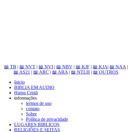
📖 TB
|
📖 NVT
|
📖 NVI
|
📖 NBV
|
📖 KJF
|
📖 KJA
|
📖 NAA
|
📖 AS21
|
📖 ARC
|
📖 ARA
|
📖 NTLH
|
📖 OUTROS
Inicio
BIBLIA EM AUDIO
Harpa Cristã
informações
termos de uso
contato
Sobre
Política de privacidade
LUGARES BIBLICOS
RELIGIÕES E SEITAS