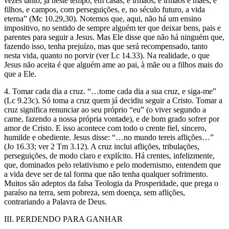
vezes tanto, já neste tempo, em casas, e irmãos, e irmãos e mães, e
filhos, e campos, com perseguições, e, no século futuro, a vida
eterna” (Mc 10.29,30). Notemos que, aqui, não há um ensino
impositivo, no sentido de sempre alguém ter que deixar bens, pais e
parentes para seguir a Jesus. Mas Ele disse que não há ninguém que,
fazendo isso, tenha prejuízo, mas que será recompensado, tanto
nesta vida, quanto no porvir (ver Lc 14.33). Na realidade, o que
Jesus não aceita é que alguém ame ao pai, à mãe ou a filhos mais do
que a Ele.
4. Tomar cada dia a cruz. “…tome cada dia a sua cruz, e siga-me”
(Lc 9.23c). Só toma a cruz quem já decidiu seguir a Cristo. Tomar a
cruz significa renunciar ao seu próprio “eu” (o viver segundo a
carne, fazendo a nossa própria vontade), e de bom grado sofrer por
amor de Cristo. E isso acontece com todo o crente fiel, sincero,
humilde e obediente. Jesus disse: “…no mundo tereis aflições…”
(Jo 16.33; ver 2 Tm 3.12). A cruz inclui aflições, tribulações,
perseguições, de modo claro e explícito. Há crentes, infelizmente,
que, dominados pelo relativismo e pelo modernismo, entendem que
a vida deve ser de tal forma que não tenha qualquer sofrimento.
Muitos são adeptos da falsa Teologia da Prosperidade, que prega o
paraíso na terra, sem pobreza, sem doença, sem aflições,
contrariando a Palavra de Deus.
III. PERDENDO PARA GANHAR