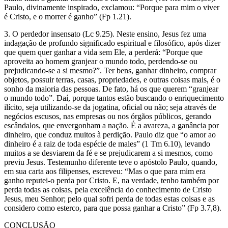
Paulo, divinamente inspirado, exclamou: “Porque para mim o viver
é Cristo, e o morrer é ganho” (Fp 1.21).
3. O perdedor insensato (Lc 9.25). Neste ensino, Jesus fez uma
indagação de profundo significado espiritual e filosófico, após dizer
que quem quer ganhar a vida sem Ele, a perderá: “Porque que
aproveita ao homem granjear o mundo todo, perdendo-se ou
prejudicando-se a si mesmo?”. Ter bens, ganhar dinheiro, comprar
objetos, possuir terras, casas, propriedades, e outras coisas mais, é o
sonho da maioria das pessoas. De fato, há os que querem “granjear
o mundo todo”. Daí, porque tantos estão buscando o enriquecimento
ilícito, seja utilizando-se da jogatina, oficial ou não; seja através de
negócios escusos, nas empresas ou nos órgãos públicos, gerando
escândalos, que envergonham a nação. É a avareza, a ganância por
dinheiro, que conduz muitos à perdição. Paulo diz que “o amor ao
dinheiro é a raiz de toda espécie de males” (1 Tm 6.10), levando
muitos a se desviarem da fé e se prejudicarem a si mesmos, como
previu Jesus. Testemunho diferente teve o apóstolo Paulo, quando,
em sua carta aos filipenses, escreveu: “Mas o que para mim era
ganho reputei-o perda por Cristo. E, na verdade, tenho também por
perda todas as coisas, pela excelência do conhecimento de Cristo
Jesus, meu Senhor; pelo qual sofri perda de todas estas coisas e as
considero como esterco, para que possa ganhar a Cristo” (Fp 3.7,8).
CONCLUSÃO