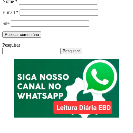
Nome
*
E-mail
*
Site
Pesquisar
Pesquisar