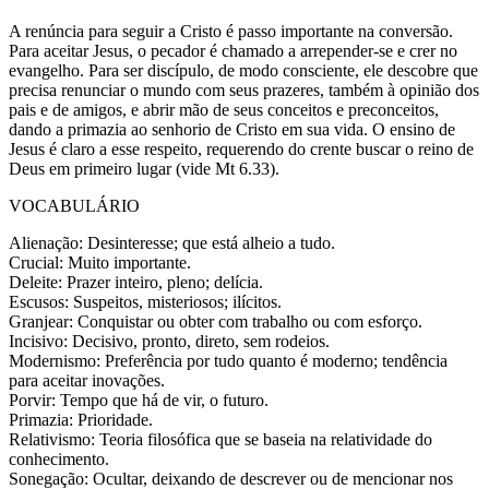
A renúncia para seguir a Cristo é passo importante na conversão.
Para aceitar Jesus, o pecador é chamado a arrepender-se e crer no
evangelho. Para ser discípulo, de modo consciente, ele descobre que
precisa renunciar o mundo com seus prazeres, também à opinião dos
pais e de amigos, e abrir mão de seus conceitos e preconceitos,
dando a primazia ao senhorio de Cristo em sua vida. O ensino de
Jesus é claro a esse respeito, requerendo do crente buscar o reino de
Deus em primeiro lugar (vide Mt 6.33).
VOCABULÁRIO
Alienação: Desinteresse; que está alheio a tudo.
Crucial: Muito importante.
Deleite: Prazer inteiro, pleno; delícia.
Escusos: Suspeitos, misteriosos; ilícitos.
Granjear: Conquistar ou obter com trabalho ou com esforço.
Incisivo: Decisivo, pronto, direto, sem rodeios.
Modernismo: Preferência por tudo quanto é moderno; tendência
para aceitar inovações.
Porvir: Tempo que há de vir, o futuro.
Primazia: Prioridade.
Relativismo: Teoria filosófica que se baseia na relatividade do
conhecimento.
Sonegação: Ocultar, deixando de descrever ou de mencionar nos