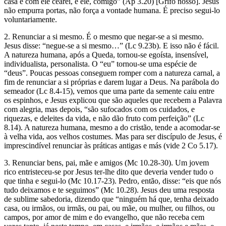
casa e com ele cearei, e ele, comigo” (Ap 3.20) [Grifo nosso]. Jesus
não empurra portas, não força a vontade humana. É preciso segui-lo
voluntariamente.
2. Renunciar a si mesmo. É o mesmo que negar-se a si mesmo.
Jesus disse: “negue-se a si mesmo…” (Lc 9.23b). E isso não é fácil.
A natureza humana, após a Queda, tornou-se egoísta, insensível,
individualista, personalista. O “eu” tornou-se uma espécie de
“deus”. Poucas pessoas conseguem romper com a natureza carnal, a
fim de renunciar a si próprias e darem lugar a Deus. Na parábola do
semeador (Lc 8.4-15), vemos que uma parte da semente caiu entre
os espinhos, e Jesus explicou que são aqueles que recebem a Palavra
com alegria, mas depois, “são sufocados com os cuidados, e
riquezas, e deleites da vida, e não dão fruto com perfeição” (Lc
8.14). A natureza humana, mesmo a do cristão, tende a acomodar-se
à velha vida, aos velhos costumes. Mas para ser discípulo de Jesus, é
imprescindível renunciar às práticas antigas e más (vide 2 Co 5.17).
3. Renunciar bens, pai, mãe e amigos (Mc 10.28-30). Um jovem
rico entristeceu-se por Jesus ter-lhe dito que deveria vender tudo o
que tinha e segui-lo (Mc 10.17-23). Pedro, então, disse: “eis que nós
tudo deixamos e te seguimos” (Mc 10.28). Jesus deu uma resposta
de sublime sabedoria, dizendo que “ninguém há que, tenha deixado
casa, ou irmãos, ou irmãs, ou pai, ou mãe, ou mulher, ou filhos, ou
campos, por amor de mim e do evangelho, que não receba cem