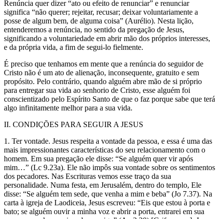
Renúncia quer dizer “ato ou efeito de renunciar” e renunciar
significa “não querer; rejeitar, recusar; deixar voluntariamente a
posse de algum bem, de alguma coisa” (Aurélio). Nesta lição,
entenderemos a renúncia, no sentido da pregação de Jesus,
significando a voluntariedade em abrir mão dos próprios interesses,
e da própria vida, a fim de segui-lo fielmente.
É preciso que tenhamos em mente que a renúncia do seguidor de
Cristo não é um ato de alienação, inconsequente, gratuito e sem
propósito. Pelo contrário, quando alguém abre mão de si próprio
para entregar sua vida ao senhorio de Cristo, esse alguém foi
conscientizado pelo Espírito Santo de que o faz porque sabe que terá
algo infinitamente melhor para a sua vida.
II. CONDIÇÕES PARA SEGUIR A JESUS
1. Ter vontade. Jesus respeita a vontade da pessoa, e essa é uma das
mais impressionantes características do seu relacionamento com o
homem. Em sua pregação ele disse: “Se alguém quer vir após
mim…” (Lc 9.23a). Ele não impôs sua vontade sobre os sentimentos
dos pecadores. Nas Escrituras vemos esse traço da sua
personalidade. Numa festa, em Jerusalém, dentro do templo, Ele
disse: “Se alguém tem sede, que venha a mim e beba” (Jo 7.37). Na
carta à igreja de Laodiceia, Jesus escreveu: “Eis que estou à porta e
bato; se alguém ouvir a minha voz e abrir a porta, entrarei em sua