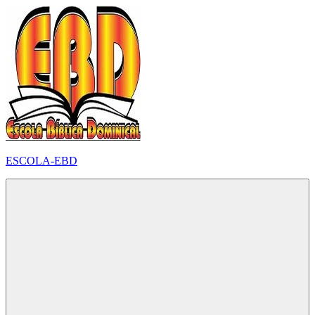
Pular
para
o
conteúdo
ESCOLA-EBD