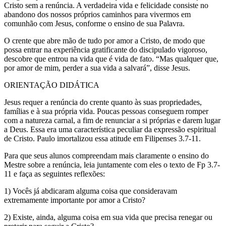
Cristo sem a renúncia. A verdadeira vida e felicidade consiste no
abandono dos nossos próprios caminhos para vivermos em
comunhão com Jesus, conforme o ensino de sua Palavra.
O crente que abre mão de tudo por amor a Cristo, de modo que
possa entrar na experiência gratificante do discipulado vigoroso,
descobre que entrou na vida que é vida de fato. “Mas qualquer que,
por amor de mim, perder a sua vida a salvará”, disse Jesus.
ORIENTAÇÃO DIDÁTICA
Jesus requer a renúncia do crente quanto às suas propriedades,
famílias e à sua própria vida. Poucas pessoas conseguem romper
com a natureza carnal, a fim de renunciar a si próprias e darem lugar
a Deus. Essa era uma característica peculiar da expressão espiritual
de Cristo. Paulo imortalizou essa atitude em Filipenses 3.7-11.
Para que seus alunos compreendam mais claramente o ensino do
Mestre sobre a renúncia, leia juntamente com eles o texto de Fp 3.7-
11 e faça as seguintes reflexões:
1) Vocês já abdicaram alguma coisa que consideravam
extremamente importante por amor a Cristo?
2) Existe, ainda, alguma coisa em sua vida que precisa renegar ou