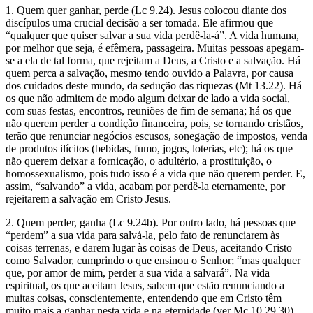
1. Quem quer ganhar, perde (Lc 9.24). Jesus colocou diante dos
discípulos uma crucial decisão a ser tomada. Ele afirmou que
“qualquer que quiser salvar a sua vida perdê-la-á”. A vida humana,
por melhor que seja, é efêmera, passageira. Muitas pessoas apegam-
se a ela de tal forma, que rejeitam a Deus, a Cristo e a salvação. Há
quem perca a salvação, mesmo tendo ouvido a Palavra, por causa
dos cuidados deste mundo, da sedução das riquezas (Mt 13.22). Há
os que não admitem de modo algum deixar de lado a vida social,
com suas festas, encontros, reuniões de fim de semana; há os que
não querem perder a condição financeira, pois, se tornando cristãos,
terão que renunciar negócios escusos, sonegação de impostos, venda
de produtos ilícitos (bebidas, fumo, jogos, loterias, etc); há os que
não querem deixar a fornicação, o adultério, a prostituição, o
homossexualismo, pois tudo isso é a vida que não querem perder. E,
assim, “salvando” a vida, acabam por perdê-la eternamente, por
rejeitarem a salvação em Cristo Jesus.
2. Quem perder, ganha (Lc 9.24b). Por outro lado, há pessoas que
“perdem” a sua vida para salvá-la, pelo fato de renunciarem às
coisas terrenas, e darem lugar às coisas de Deus, aceitando Cristo
como Salvador, cumprindo o que ensinou o Senhor; “mas qualquer
que, por amor de mim, perder a sua vida a salvará”. Na vida
espiritual, os que aceitam Jesus, sabem que estão renunciando a
muitas coisas, conscientemente, entendendo que em Cristo têm
muito mais a ganhar nesta vida e na eternidade (ver Mc 10.29,30).