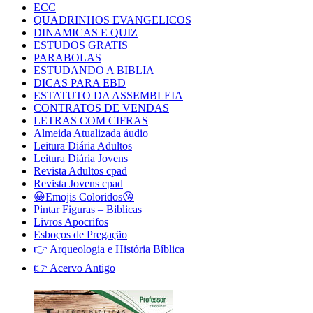
ECC
QUADRINHOS EVANGELICOS
DINAMICAS E QUIZ
ESTUDOS GRATIS
PARABOLAS
ESTUDANDO A BIBLIA
DICAS PARA EBD
ESTATUTO DA ASSEMBLEIA
CONTRATOS DE VENDAS
LETRAS COM CIFRAS
Almeida Atualizada áudio
Leitura Diária Adultos
Leitura Diária Jovens
Revista Adultos cpad
Revista Jovens cpad
😀Emojis Coloridos😘
Pintar Figuras – Biblicas
Livros Apocrifos
Esboços de Pregação
👉 Arqueologia e História Bíblica
👉 Acervo Antigo