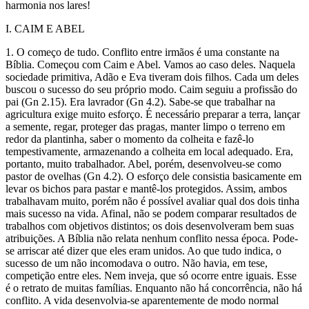
harmonia nos lares!
I. CAIM E ABEL
1. O começo de tudo. Conflito entre irmãos é uma constante na
Bíblia. Começou com Caim e Abel. Vamos ao caso deles. Naquela
sociedade primitiva, Adão e Eva tiveram dois filhos. Cada um deles
buscou o sucesso do seu próprio modo. Caim seguiu a profissão do
pai (Gn 2.15). Era lavrador (Gn 4.2). Sabe-se que trabalhar na
agricultura exige muito esforço. É necessário preparar a terra, lançar
a semente, regar, proteger das pragas, manter limpo o terreno em
redor da plantinha, saber o momento da colheita e fazê-lo
tempestivamente, armazenando a colheita em local adequado. Era,
portanto, muito trabalhador. Abel, porém, desenvolveu-se como
pastor de ovelhas (Gn 4.2). O esforço dele consistia basicamente em
levar os bichos para pastar e mantê-los protegidos. Assim, ambos
trabalhavam muito, porém não é possível avaliar qual dos dois tinha
mais sucesso na vida. Afinal, não se podem comparar resultados de
trabalhos com objetivos distintos; os dois desenvolveram bem suas
atribuições. A Bíblia não relata nenhum conflito nessa época. Pode-
se arriscar até dizer que eles eram unidos. Ao que tudo indica, o
sucesso de um não incomodava o outro. Não havia, em tese,
competição entre eles. Nem inveja, que só ocorre entre iguais. Esse
é o retrato de muitas famílias. Enquanto não há concorrência, não há
conflito. A vida desenvolvia-se aparentemente de modo normal