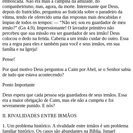
emboscada. Não era mais a campina da amizade, do
companheirismo, mas, agora, da morte. Interessante que Deus,
depois do fratricídio, perguntou ao fraticida sobre o paradeiro da
vítima, tendo ele oferecido uma das respostas mais descabidas e
ímpias de todos os tempos: — “Não sei; sou eu guardador de meu
irmão?” (Gn 4.9). Impressionante! O lavrador primitivo não
percebeu que sua missão era ser guardador de seu irmão! Deus
colocou o dedo na ferida. Caberia a um irmão cuidar do outro. Essa
era a regra para eles e também para você e seus irmãos, em sua
família e na Igreja!
Pense!
Por qual motivo Deus perguntou a Caim por Abel, se o Senhor sabia
de tudo que estava acontecendo?
Ponto Importante
Deus espera que cada pessoa seja guardadora de seus irmãos. Essa
era a maior obrigação de Caim, mas ele não a cumpriu e foi
severamente punido. E nós?
II. RIVALIDADES ENTRE IRMÃOS
1. Um problema histórico. A rivalidade entre irmãos é um problema
familiar histórico. Os casos são abundantes na Bíblia. Ismael