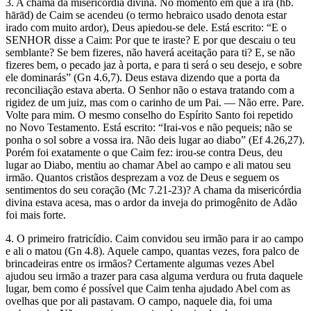
3. A chama da misericórdia divina. No momento em que a ira (hb.
hārād) de Caim se acendeu (o termo hebraico usado denota estar
irado com muito ardor), Deus apiedou-se dele. Está escrito: “E o
SENHOR disse a Caim: Por que te iraste? E por que descaiu o teu
semblante? Se bem fizeres, não haverá aceitação para ti? E, se não
fizeres bem, o pecado jaz à porta, e para ti será o seu desejo, e sobre
ele dominarás” (Gn 4.6,7). Deus estava dizendo que a porta da
reconciliação estava aberta. O Senhor não o estava tratando com a
rigidez de um juiz, mas com o carinho de um Pai. — Não erre. Pare.
Volte para mim. O mesmo conselho do Espírito Santo foi repetido
no Novo Testamento. Está escrito: “Irai-vos e não pequeis; não se
ponha o sol sobre a vossa ira. Não deis lugar ao diabo” (Ef 4.26,27).
Porém foi exatamente o que Caim fez: irou-se contra Deus, deu
lugar ao Diabo, mentiu ao chamar Abel ao campo e ali matou seu
irmão. Quantos cristãos desprezam a voz de Deus e seguem os
sentimentos do seu coração (Mc 7.21-23)? A chama da misericórdia
divina estava acesa, mas o ardor da inveja do primogênito de Adão
foi mais forte.
4. O primeiro fratricídio. Caim convidou seu irmão para ir ao campo
e ali o matou (Gn 4.8). Aquele campo, quantas vezes, fora palco de
brincadeiras entre os irmãos? Certamente algumas vezes Abel
ajudou seu irmão a trazer para casa alguma verdura ou fruta daquele
lugar, bem como é possível que Caim tenha ajudado Abel com as
ovelhas que por ali pastavam. O campo, naquele dia, foi uma