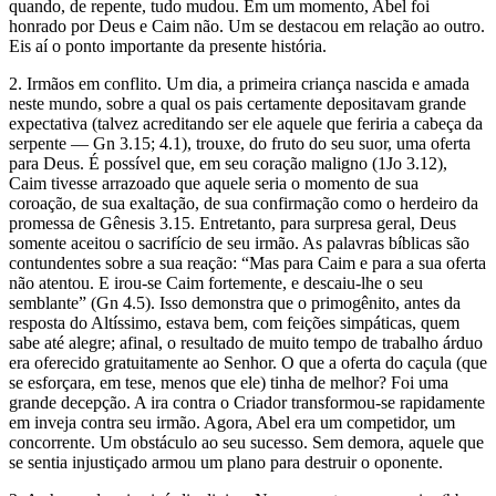
quando, de repente, tudo mudou. Em um momento, Abel foi
honrado por Deus e Caim não. Um se destacou em relação ao outro.
Eis aí o ponto importante da presente história.
2. Irmãos em conflito. Um dia, a primeira criança nascida e amada
neste mundo, sobre a qual os pais certamente depositavam grande
expectativa (talvez acreditando ser ele aquele que feriria a cabeça da
serpente — Gn 3.15; 4.1), trouxe, do fruto do seu suor, uma oferta
para Deus. É possível que, em seu coração maligno (1Jo 3.12),
Caim tivesse arrazoado que aquele seria o momento de sua
coroação, de sua exaltação, de sua confirmação como o herdeiro da
promessa de Gênesis 3.15. Entretanto, para surpresa geral, Deus
somente aceitou o sacrifício de seu irmão. As palavras bíblicas são
contundentes sobre a sua reação: “Mas para Caim e para a sua oferta
não atentou. E irou-se Caim fortemente, e descaiu-lhe o seu
semblante” (Gn 4.5). Isso demonstra que o primogênito, antes da
resposta do Altíssimo, estava bem, com feições simpáticas, quem
sabe até alegre; afinal, o resultado de muito tempo de trabalho árduo
era oferecido gratuitamente ao Senhor. O que a oferta do caçula (que
se esforçara, em tese, menos que ele) tinha de melhor? Foi uma
grande decepção. A ira contra o Criador transformou-se rapidamente
em inveja contra seu irmão. Agora, Abel era um competidor, um
concorrente. Um obstáculo ao seu sucesso. Sem demora, aquele que
se sentia injustiçado armou um plano para destruir o oponente.