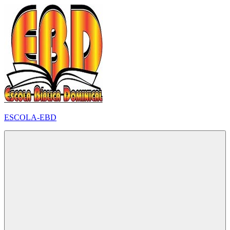
Pular
para
o
conteúdo
ESCOLA-EBD