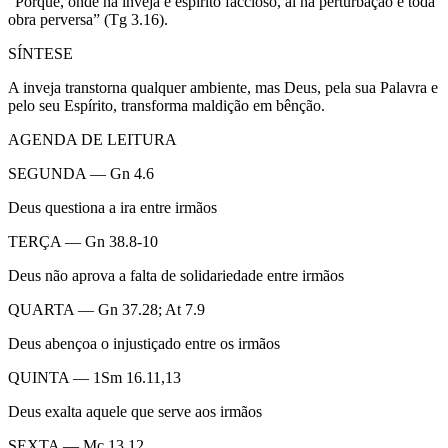
“Porque, onde há inveja e espírito faccioso, aí há perturbação e toda
obra perversa” (Tg 3.16).
SÍNTESE
A inveja transtorna qualquer ambiente, mas Deus, pela sua Palavra e
pelo seu Espírito, transforma maldição em bênção.
AGENDA DE LEITURA
SEGUNDA — Gn 4.6
Deus questiona a ira entre irmãos
TERÇA — Gn 38.8-10
Deus não aprova a falta de solidariedade entre irmãos
QUARTA — Gn 37.28; At 7.9
Deus abençoa o injustiçado entre os irmãos
QUINTA — 1Sm 16.11,13
Deus exalta aquele que serve aos irmãos
SEXTA — Mc 13.12