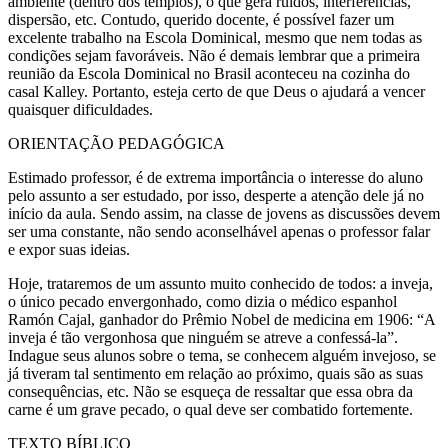
ambiente (dentro dos templos), o que gera ruídos, interferências,
dispersão, etc. Contudo, querido docente, é possível fazer um
excelente trabalho na Escola Dominical, mesmo que nem todas as
condições sejam favoráveis. Não é demais lembrar que a primeira
reunião da Escola Dominical no Brasil aconteceu na cozinha do
casal Kalley. Portanto, esteja certo de que Deus o ajudará a vencer
quaisquer dificuldades.
ORIENTAÇÃO PEDAGÓGICA
Estimado professor, é de extrema importância o interesse do aluno
pelo assunto a ser estudado, por isso, desperte a atenção dele já no
início da aula. Sendo assim, na classe de jovens as discussões devem
ser uma constante, não sendo aconselhável apenas o professor falar
e expor suas ideias.
Hoje, trataremos de um assunto muito conhecido de todos: a inveja,
o único pecado envergonhado, como dizia o médico espanhol
Ramón Cajal, ganhador do Prêmio Nobel de medicina em 1906: “A
inveja é tão vergonhosa que ninguém se atreve a confessá-la”.
Indague seus alunos sobre o tema, se conhecem alguém invejoso, se
já tiveram tal sentimento em relação ao próximo, quais são as suas
consequências, etc. Não se esqueça de ressaltar que essa obra da
carne é um grave pecado, o qual deve ser combatido fortemente.
TEXTO BÍBLICO