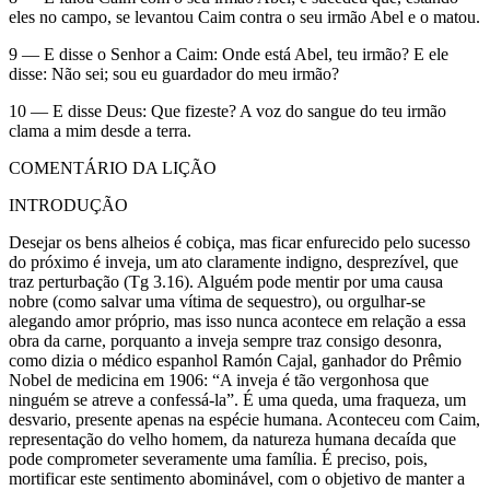
eles no campo, se levantou Caim contra o seu irmão Abel e o matou.
9 — E disse o Senhor a Caim: Onde está Abel, teu irmão? E ele
disse: Não sei; sou eu guardador do meu irmão?
10 — E disse Deus: Que fizeste? A voz do sangue do teu irmão
clama a mim desde a terra.
COMENTÁRIO DA LIÇÃO
INTRODUÇÃO
Desejar os bens alheios é cobiça, mas ficar enfurecido pelo sucesso
do próximo é inveja, um ato claramente indigno, desprezível, que
traz perturbação (Tg 3.16). Alguém pode mentir por uma causa
nobre (como salvar uma vítima de sequestro), ou orgulhar-se
alegando amor próprio, mas isso nunca acontece em relação a essa
obra da carne, porquanto a inveja sempre traz consigo desonra,
como dizia o médico espanhol Ramón Cajal, ganhador do Prêmio
Nobel de medicina em 1906: “A inveja é tão vergonhosa que
ninguém se atreve a confessá-la”. É uma queda, uma fraqueza, um
desvario, presente apenas na espécie humana. Aconteceu com Caim,
representação do velho homem, da natureza humana decaída que
pode comprometer severamente uma família. É preciso, pois,
mortificar este sentimento abominável, com o objetivo de manter a