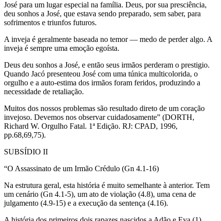
José para um lugar especial na família. Deus, por sua presciência,
deu sonhos a José, que estava sendo preparado, sem saber, para
sofrimentos e triunfos futuros.
A inveja é geralmente baseada no temor — medo de perder algo. A
inveja é sempre uma emoção egoísta.
Deus deu sonhos a José, e então seus irmãos perderam o prestigio.
Quando Jacó presenteou José com uma túnica multicolorida, o
orgulho e a auto-estima dos irmãos foram feridos, produzindo a
necessidade de retaliação.
Muitos dos nossos problemas são resultado direto de um coração
invejoso. Devemos nos observar cuidadosamente” (DORTH,
Richard W. Orgulho Fatal. 1ª Edição. RJ: CPAD, 1996,
pp.68,69,75).
SUBSÍDIO II
“O Assassinato de um Irmão Crédulo (Gn 4.1-16)
Na estrutura geral, esta história é muito semelhante à anterior. Tem
um cenário (Gn 4.1-5), um ato de violação (4.8), uma cena de
julgamento (4.9-15) e a execução da sentença (4.16).
A história dos primeiros dois rapazes nascidos a Adão e Eva (1)