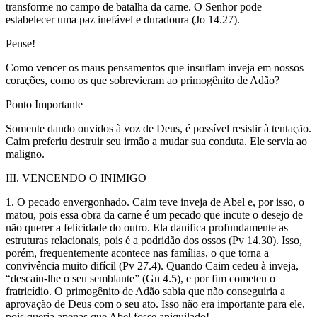
transforme no campo de batalha da carne. O Senhor pode
estabelecer uma paz inefável e duradoura (Jo 14.27).
Pense!
Como vencer os maus pensamentos que insuflam inveja em nossos
corações, como os que sobrevieram ao primogênito de Adão?
Ponto Importante
Somente dando ouvidos à voz de Deus, é possível resistir à tentação.
Caim preferiu destruir seu irmão a mudar sua conduta. Ele servia ao
maligno.
III. VENCENDO O INIMIGO
1. O pecado envergonhado. Caim teve inveja de Abel e, por isso, o
matou, pois essa obra da carne é um pecado que incute o desejo de
não querer a felicidade do outro. Ela danifica profundamente as
estruturas relacionais, pois é a podridão dos ossos (Pv 14.30). Isso,
porém, frequentemente acontece nas famílias, o que torna a
convivência muito difícil (Pv 27.4). Quando Caim cedeu à inveja,
“descaiu-lhe o seu semblante” (Gn 4.5), e por fim cometeu o
fratricídio. O primogênito de Adão sabia que não conseguiria a
aprovação de Deus com o seu ato. Isso não era importante para ele,
pois queria apenas que Abel fosse aniquilado!