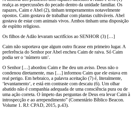
realça as repercussões do pecado dentro da unidade familiar. Os
rapazes, Caim e Abel (2), tinham temperamentos notavelmente
opostos. Caim gostava de trabalhar com plantas cultiváveis. Abel
gostava de estar com animais vivos. Ambos tinham uma disposição
de espírito religioso.
Os filhos de Adão levaram sacrifícios ao SENHOR (3) […]
Caim não suportava que algum outro ficasse em primeiro lugar. A
preferência do Senhor por Abel encheu Caim de raiva. Só Caim
podia ser o ‘número um’.
O Senhor […] abordou Caim e lhe deu um aviso. Deus não o
condenou diretamente, mas […] informou Caim que ele estava em
real perigo. Em hebraico, a palavra aceitação (7) é, literalmente,
‘levantamento‘, e está em contraste com descaiu (6). Um olhar
abatido não é companhia adequada de uma consciência pura ou de
uma ação correta. O ímpeto das perguntas de Deus era levar Caim à
introspecção e ao arrependimento” (Comentário Bíblico Beacon.
Volume 1. RJ: CPAD, 2015, p.43).