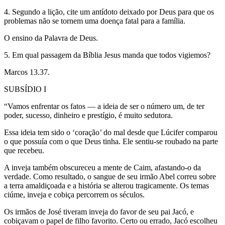
4. Segundo a lição, cite um antídoto deixado por Deus para que os
problemas não se tornem uma doença fatal para a família.
O ensino da Palavra de Deus.
5. Em qual passagem da Bíblia Jesus manda que todos vigiemos?
Marcos 13.37.
SUBSÍDIO I
“Vamos enfrentar os fatos — a ideia de ser o número um, de ter
poder, sucesso, dinheiro e prestígio, é muito sedutora.
Essa ideia tem sido o ‘coração’ do mal desde que Lúcifer comparou
o que possuía com o que Deus tinha. Ele sentiu-se roubado na parte
que recebeu.
A inveja também obscureceu a mente de Caim, afastando-o da
verdade. Como resultado, o sangue de seu irmão Abel correu sobre
a terra amaldiçoada e a história se alterou tragicamente. Os temas
ciúme, inveja e cobiça percorrem os séculos.
Os irmãos de José tiveram inveja do favor de seu pai Jacó, e
cobiçavam o papel de filho favorito. Certo ou errado, Jacó escolheu