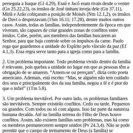
perseguia a Isaque (Gl 4.29), Esaú e Jacó eram rivais desde o ventre
(Gn 25.22,23), os irmãos de José tinham inveja dele (Gn 37.11),
Miriã e Arão cobiçaram a posição de Moisés (Nm 12.1,2), os irmãos
de Davi o desprezavam (1Sm 16.11; 17.28), dentre muitos outros
casos. Assim, todas as famílias, independentemente da época em que
viveram, são capazes de criar grandes zonas de conflitos entre
irmãos. Cabe, porém, aos membros das famílias buscarem ao
Senhor, para que haja controle sobre os impulsos da carne. Paulo
roga que guardemos a unidade do Espírito pelo vínculo da paz (Ef
4.1,3). Essa regra serve tanto para a igreja como para a família.
2. Um problema importante. Todo problema vivido dentro da família
é relevante, pois quebra a unidade no lugar em que as pessoas têm a
obrigação de se amarem. “Amem-se ou pereçam”, dizia certo poeta
americano. Ademais, está escrito: “Mas, se alguém não tem cuidado
dos seus e principalmente dos da sua família, negou a fé e é pior do
que o infiel” (1Tm 5.8).
3. Um problema inevitável. Por outro lado, os problemas familiares
são inevitáveis. Sempre existirão conflitos. Cedo ou tarde. Pequenos
ou grandes. Com todos ou só com alguns. Isso faz parte da natureza
humana decaída. Até na família terrena do Filho de Deus houve
conflitos. Assim, não existem famílias sem problemas, mas há como
os membros permanecerem sempre unidos (Pv 24.3,4). Não se pode
permitir que o campo de treinamento de Deus (a família) se