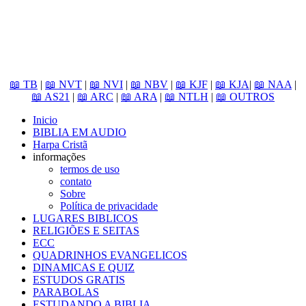
📖 TB
|
📖 NVT
|
📖 NVI
|
📖 NBV
|
📖 KJF
|
📖 KJA
|
📖 NAA
|
📖 AS21
|
📖 ARC
|
📖 ARA
|
📖 NTLH
|
📖 OUTROS
Inicio
BIBLIA EM AUDIO
Harpa Cristã
informações
termos de uso
contato
Sobre
Política de privacidade
LUGARES BIBLICOS
RELIGIÕES E SEITAS
ECC
QUADRINHOS EVANGELICOS
DINAMICAS E QUIZ
ESTUDOS GRATIS
PARABOLAS
ESTUDANDO A BIBLIA