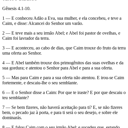
Gênesis 4.1-10.
1 — E conheceu Adão a Eva, sua mulher, e ela concebeu, e teve a
Caim, e disse: Alcancei do Senhor um varão.
2 — E teve mais a seu irmão Abel; e Abel foi pastor de ovelhas, e
Caim foi lavrador da terra.
3 — E aconteceu, ao cabo de dias, que Caim trouxe do fruto da terra
uma oferta ao Senhor.
4 — E Abel também trouxe dos primogênitos das suas ovelhas e da
sua gordura; e atentou o Senhor para Abel e para a sua oferta.
5 — Mas para Caim e para a sua oferta não atentou. E irou-se Caim
fortemente, e descaiu-lhe o seu semblante.
6 — E o Senhor disse a Caim: Por que te iraste? E por que descaiu o
teu semblante?
7 — Se bem fizeres, não haverá aceitação para ti? E, se não fizeres
bem, o pecado jaz à porta, e para ti será o seu desejo, e sobre ele
dominarás.
8 — E falou Caim com o seu irmão Abel; e sucedeu que, estando