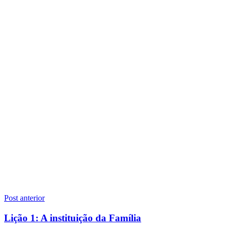
Navegação
Post anterior
de
Lição 1: A instituição da Família
Post