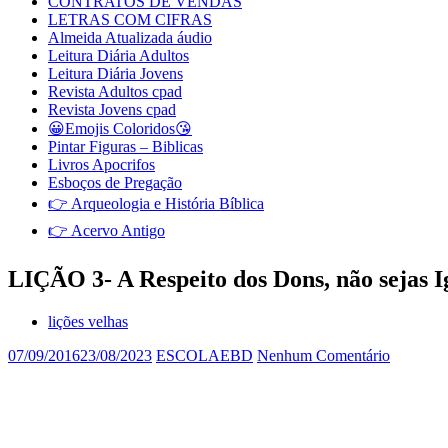
CONTRATOS DE VENDAS
LETRAS COM CIFRAS
Almeida Atualizada áudio
Leitura Diária Adultos
Leitura Diária Jovens
Revista Adultos cpad
Revista Jovens cpad
😀Emojis Coloridos😘
Pintar Figuras – Biblicas
Livros Apocrifos
Esboços de Pregação
👉 Arqueologia e História Bíblica
👉 Acervo Antigo
LIÇÃO 3- A Respeito dos Dons, não sejas I
lições velhas
07/09/2016
23/08/2023
ESCOLAEBD
Nenhum Comentário