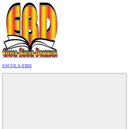
Pular
para
o
conteúdo
ESCOLA-EBD