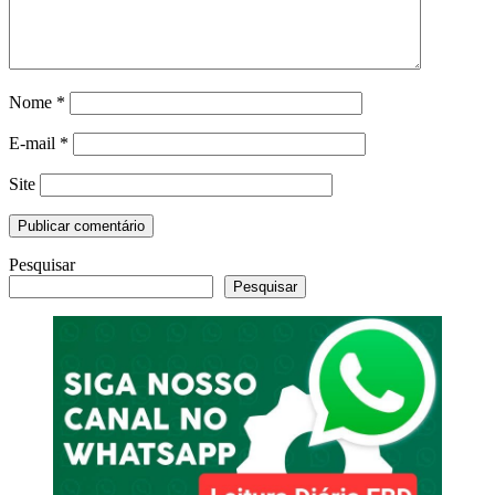
Nome
*
E-mail
*
Site
Pesquisar
Pesquisar