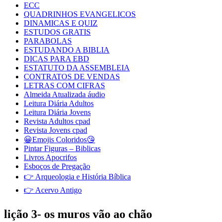
ECC
QUADRINHOS EVANGELICOS
DINAMICAS E QUIZ
ESTUDOS GRATIS
PARABOLAS
ESTUDANDO A BIBLIA
DICAS PARA EBD
ESTATUTO DA ASSEMBLEIA
CONTRATOS DE VENDAS
LETRAS COM CIFRAS
Almeida Atualizada áudio
Leitura Diária Adultos
Leitura Diária Jovens
Revista Adultos cpad
Revista Jovens cpad
😀Emojis Coloridos😘
Pintar Figuras – Biblicas
Livros Apocrifos
Esboços de Pregação
👉 Arqueologia e História Bíblica
👉 Acervo Antigo
lição 3- os muros vão ao chão