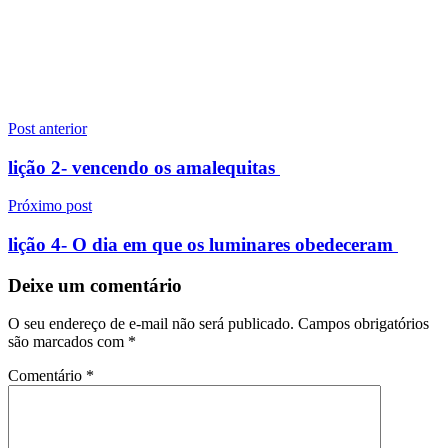
Navegação
Post anterior
de
lição 2- vencendo os amalequitas
Post
Próximo post
lição 4- O dia em que os luminares obedeceram
Deixe um comentário
O seu endereço de e-mail não será publicado.
Campos obrigatórios
são marcados com
*
Comentário
*