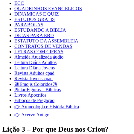
ECC
QUADRINHOS EVANGELICOS
DINAMICAS E QUIZ
ESTUDOS GRATIS
PARABOLAS
ESTUDANDO A BIBLIA
DICAS PARA EBD
ESTATUTO DA ASSEMBLEIA
CONTRATOS DE VENDAS
LETRAS COM CIFRAS
Almeida Atualizada áudio
Leitura Diária Adultos
Leitura Diária Jovens
Revista Adultos cpad
Revista Jovens cpad
😀Emojis Coloridos😘
Pintar Figuras – Biblicas
Livros Apocrifos
Esboços de Pregação
👉 Arqueologia e História Bíblica
👉 Acervo Antigo
Lição 3 – Por que Deus nos Criou?