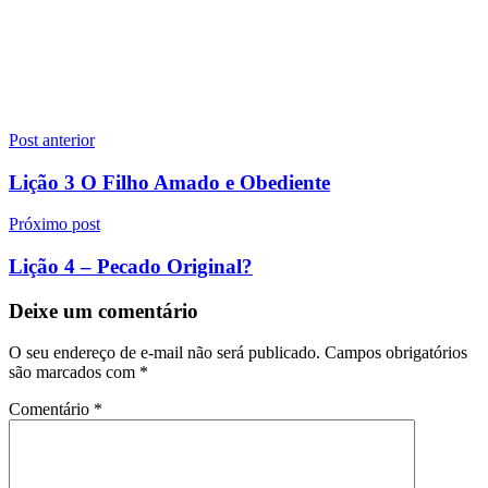
Navegação
Post anterior
de
Lição 3 O Filho Amado e Obediente
Post
Próximo post
Lição 4 – Pecado Original?
Deixe um comentário
O seu endereço de e-mail não será publicado.
Campos obrigatórios
são marcados com
*
Comentário
*