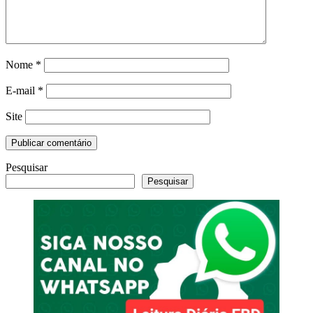
Nome
*
E-mail
*
Site
Pesquisar
Pesquisar