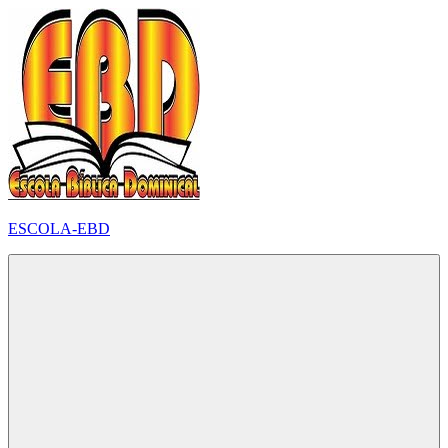
Pular
para
o
conteúdo
ESCOLA-EBD