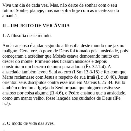
Viva um dia de cada vez. Mas, não deixe de sonhar com o seu
futuro. Sonhe, planeje, mas não sofra hoje com as incertezas do
amanhã.
II – UM JEITO DE VER ÁVIDA
1. A filosofia deste mundo.
Andar ansioso é andar segundo a filosofia deste mundo que jaz no
maligno. Certa vez, o povo de Deus foi tomado pela ansiedade, pois
começaram a acreditar que Moisés estava demorando muito em
descer do monte. Primeiro eles ficaram ansiosos e depois
construíram um bezerro de ouro para adorar (Êx 32.1-4). A
ansiedade também levou Saul ao erro (I Sm 13.8-15) e fez com que
Marta reclamasse com Jesus a respeito de sua irmã (Lc 10,40). Jesus
orientou seus discípulos contra esse mal em Mateus 6.25-34. Paulo
também orientou a Igreja do Senhor para que ninguém estivesse
ansioso por coisa alguma (R 4.6), e Pedro ensinou que a ansiedade,
como um manto velho, fosse lançada aos cuidados de Deus (IPe
5,7).
2. O modo de vida das aves.