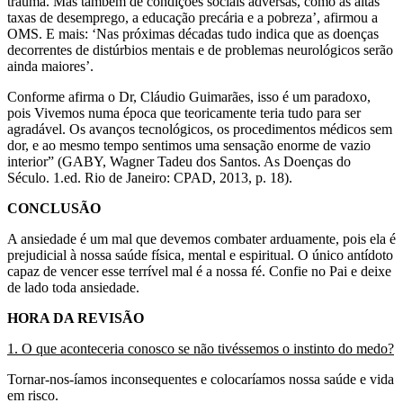
trauma. Mas também de condições sociais adversas, como as altas
taxas de desemprego, a educação precária e a pobreza’, afirmou a
OMS. E mais: ‘Nas próximas décadas tudo indica que as doenças
decorrentes de distúrbios mentais e de problemas neurológicos serão
ainda maiores’.
Conforme afirma o Dr, Cláudio Guimarães, isso é um paradoxo,
pois Vivemos numa época que teoricamente teria tudo para ser
agradável. Os avanços tecnológicos, os procedimentos médicos sem
dor, e ao mesmo tempo sentimos uma sensação enorme de vazio
interior” (GABY, Wagner Tadeu dos Santos. As Doenças do
Século. 1.ed. Rio de Janeiro: CPAD, 2013, p. 18).
CONCLUSÃO
A ansiedade é um mal que devemos combater arduamente, pois ela é
prejudicial à nossa saúde física, mental e espiritual. O único antídoto
capaz de vencer esse terrível mal é a nossa fé. Confie no Pai e deixe
de lado toda ansiedade.
HORA DA REVISÃO
1. O que aconteceria conosco se não tivéssemos o instinto do medo?
Tornar-nos-íamos inconsequentes e colocaríamos nossa saúde e vida
em risco.