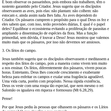
É bom observar os passarinhos, pois embora não trabalhem, têm o
sustento garantido pelo Criador. Jesus sugeriu que os discípulos
observassem as aves, pois elas: não plantam: não colhem: não
estocam e, ainda assim nada lhes falta. As aves dependem do
Criador. Os pássaros cumprem o propósito para o qual Deus os fez e
eles sabem que, com isso, terão provisões diárias, E qual é o papel
deles? Equilibrar o ecossistema evitando a proliferação de parasitas e
ampliando a disseminação de espécies da flora. Mas a função
primordial, sem dúvida, é louvar a Deus! Jesus mostrou que valemos
muito mais que os pássaros, por isso não devemos ser ansiosos.
3. Os lírios do campo.
Jesus também sugeriu que os discípulos observassem e meditassem a
respeito dos lírios do campo, pois a maneira como vivem tem muito
a nos ensinar. Os lírios, diferentemente dos pássaros, vivem poucas
horas. Entretanto, Deus lhes concede crescimento e exuberante
beleza para enfeitar os campos e exalar uma fragrância agradável.
Uma vida curta, porém com propósito. Nessa rápida existência,
Deus os veste com uma roupa tão especial, que nem mesmo o rei
Salomão os igualava em riqueza e formosura (Mt 6.28,29).
Pense!
Por que Jesus pediu às pessoas que olhassem os pássaros e os Lírios