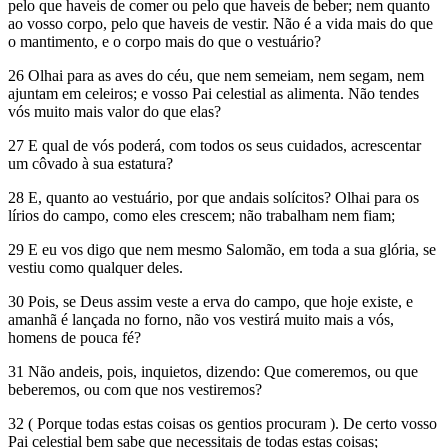
pelo que haveis de comer ou pelo que haveis de beber; nem quanto
ao vosso corpo, pelo que haveis de vestir. Não é a vida mais do que
o mantimento, e o corpo mais do que o vestuário?
26 Olhai para as aves do céu, que nem semeiam, nem segam, nem
ajuntam em celeiros; e vosso Pai celestial as alimenta. Não tendes
vós muito mais valor do que elas?
27 E qual de vós poderá, com todos os seus cuidados, acrescentar
um côvado à sua estatura?
28 E, quanto ao vestuário, por que andais solícitos? Olhai para os
lírios do campo, como eles crescem; não trabalham nem fiam;
29 E eu vos digo que nem mesmo Salomão, em toda a sua glória, se
vestiu como qualquer deles.
30 Pois, se Deus assim veste a erva do campo, que hoje existe, e
amanhã é lançada no forno, não vos vestirá muito mais a vós,
homens de pouca fé?
31 Não andeis, pois, inquietos, dizendo: Que comeremos, ou que
beberemos, ou com que nos vestiremos?
32 ( Porque todas estas coisas os gentios procuram ). De certo vosso
Pai celestial bem sabe que necessitais de todas estas coisas;