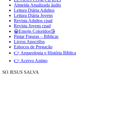
Almeida Atualizada áudio
Leitura Diária Adultos
Leitura Diária Jovens
Revista Adultos cpad
Revista Jovens cpad
😀Emojis Coloridos😘
Pintar Figuras – Biblicas
Livros Apocrifos
Esboços de Pregação
👉 Arqueologia e História Bíblica
👉 Acervo Antigo
SO JESUS SALVA