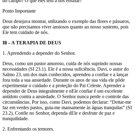
do campo? O que eles têm a nos ensinar?
Ponto Importante
Deus desejava mostrar, utilizando o exemplo das flores e pássaros,
que não precisamos viver ansiosos quanto ao nosso sustento, pois
Ele tem cuidado de nós.
Ill – A TERAPIA DE DEUS
1. Aprendendo a depender do Senhor.
Deus, como um pastor amoroso, cuida de nós suprindo nossas
necessidades (SI 23.1). Ele é a nossa suficiência. Davi, o autor do
Salmo 23, um dos mais conhecidos, aprendeu a confiar e a lançar
fora toda a sua ansiedade. Durante os anos de sua vida ele pôde
experimentar o cuidado e a proteção do Pai Celeste. Aprender a
depender de Deus integralmente e nEle confiar é um excelente
antídoto contra a ansiedade. O Senhor nunca perde o controle das
circunstâncias. Por isso, como Davi, podemos declarar: “Deitar-me
faz em verdes pastos, guia-me mansamente às águas tranquilas” (SI
23.2), Confie no Senhor, dependa dEle e desfrute de paz e
tranquilidade.
2. Enfrentando os temores.