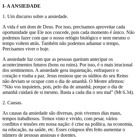
I- A ANSIEDADE
1. Um discurso sobre a ansiedade.
A vida é um dom de Deus. Por isso, precisamos aproveitar cada
oportunidade que Ele nos concede, pois cada momento é único. Não
podemos fazer com que o nosso relógio biológico e nem mesmo o
tempo voltem atrás. Também não podemos adiantar o tempo,
Precisamos viver o hoje.
A ansiedade faz com que as pessoas queiram antecipar os
acontecimentos futuros (bons ou ruins). Por isso, é o mais irracional
dos sentimentos. A ansiedade gera inquietação, enfraquece o
coração e rouba a paz. Jesus ensinou que os súditos do seu Reino
não deviam se ocupar com o dia de amanhã. O Mestre afirmou:
“Não vos inquieteis, pois, pelo dia de amanhã, porque o dia de
amanhã cuidará de si mesmo. Basta a cada dia o seu mal” (Mt 6.34).
2. Causas.
As causas da ansiedade são diversas, pois vivemos dias maus,
tempos trabalhosos. Temos visto e vivido, com pesar, vários
conflitos e tensões em nossa nação: é crise na política, na economia,
na educação, na saúde, etc. Esses colapsos têm feito aumentar o
número de pessoas ansiosas e doentes.