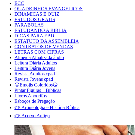
ECC
QUADRINHOS EVANGELICOS
DINAMICAS E QUIZ
ESTUDOS GRATIS
PARABOLAS
ESTUDANDO A BIBLIA
DICAS PARA EBD
ESTATUTO DA ASSEMBLEIA
CONTRATOS DE VENDAS
LETRAS COM CIFRAS
Almeida Atualizada áudio
Leitura Diária Adultos
Leitura Diária Jovens
Revista Adultos cpad
Revista Jovens cpad
😀Emojis Coloridos😘
Pintar Figuras – Biblicas
Livros Apocrifos
Esboços de Pregação
👉 Arqueologia e História Bíblica
👉 Acervo Antigo