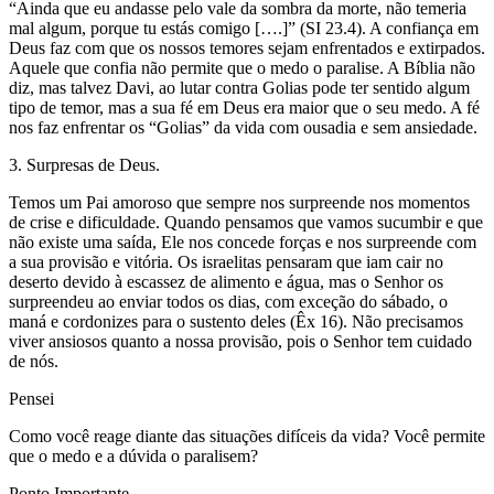
“Ainda que eu andasse pelo vale da sombra da morte, não temeria
mal algum, porque tu estás comigo [….]” (SI 23.4). A confiança em
Deus faz com que os nossos temores sejam enfrentados e extirpados.
Aquele que confia não permite que o medo o paralise. A Bíblia não
diz, mas talvez Davi, ao lutar contra Golias pode ter sentido algum
tipo de temor, mas a sua fé em Deus era maior que o seu medo. A fé
nos faz enfrentar os “Golias” da vida com ousadia e sem ansiedade.
3. Surpresas de Deus.
Temos um Pai amoroso que sempre nos surpreende nos momentos
de crise e dificuldade. Quando pensamos que vamos sucumbir e que
não existe uma saída, Ele nos concede forças e nos surpreende com
a sua provisão e vitória. Os israelitas pensaram que iam cair no
deserto devido à escassez de alimento e água, mas o Senhor os
surpreendeu ao enviar todos os dias, com exceção do sábado, o
maná e cordonizes para o sustento deles (Êx 16). Não precisamos
viver ansiosos quanto a nossa provisão, pois o Senhor tem cuidado
de nós.
Pensei
Como você reage diante das situações difíceis da vida? Você permite
que o medo e a dúvida o paralisem?
Ponto Importante