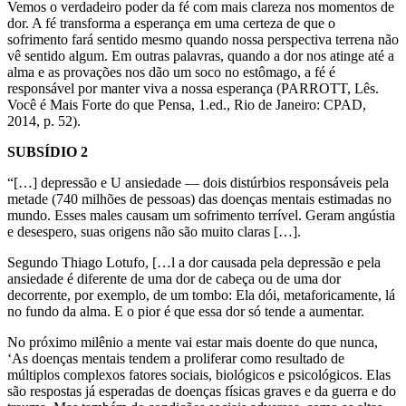
Vemos o verdadeiro poder da fé com mais clareza nos momentos de
dor. A fé transforma a esperança em uma certeza de que o
sofrimento fará sentido mesmo quando nossa perspectiva terrena não
vê sentido algum. Em outras palavras, quando a dor nos atinge até a
alma e as provações nos dão um soco no estômago, a fé é
responsável por manter viva a nossa esperança (PARROTT, Lês.
Você é Mais Forte do que Pensa, 1.ed., Rio de Janeiro: CPAD,
2014, p. 52).
SUBSÍDIO 2
“[…] depressão e U ansiedade — dois distúrbios responsáveis pela
metade (740 milhões de pessoas) das doenças mentais estimadas no
mundo. Esses males causam um sofrimento terrível. Geram angústia
e desespero, suas origens não são muito claras […].
Segundo Thiago Lotufo, […l a dor causada pela depressão e pela
ansiedade é diferente de uma dor de cabeça ou de uma dor
decorrente, por exemplo, de um tombo: Ela dói, metaforicamente, lá
no fundo da alma. E o pior é que essa dor só tende a aumentar.
No próximo milênio a mente vai estar mais doente do que nunca,
‘As doenças mentais tendem a proliferar como resultado de
múltiplos complexos fatores sociais, biológicos e psicológicos. Elas
são respostas já esperadas de doenças físicas graves e da guerra e do