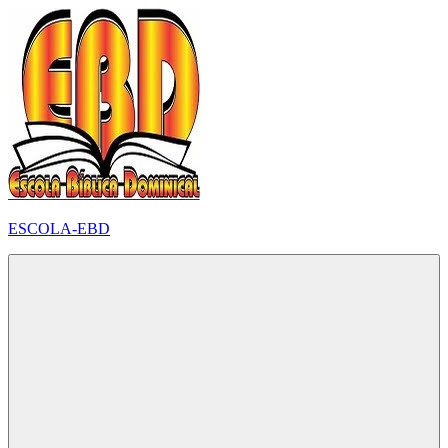
Pular
para
o
conteúdo
ESCOLA-EBD