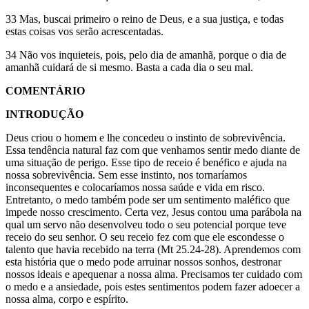
33 Mas, buscai primeiro o reino de Deus, e a sua justiça, e todas
estas coisas vos serão acrescentadas.
34 Não vos inquieteis, pois, pelo dia de amanhã, porque o dia de
amanhã cuidará de si mesmo. Basta a cada dia o seu mal.
COMENTÁRIO
INTRODUÇÃO
Deus criou o homem e lhe concedeu o instinto de sobrevivência.
Essa tendência natural faz com que venhamos sentir medo diante de
uma situação de perigo. Esse tipo de receio é benéfico e ajuda na
nossa sobrevivência. Sem esse instinto, nos tornaríamos
inconsequentes e colocaríamos nossa saúde e vida em risco.
Entretanto, o medo também pode ser um sentimento maléfico que
impede nosso crescimento. Certa vez, Jesus contou uma parábola na
qual um servo não desenvolveu todo o seu potencial porque teve
receio do seu senhor. O seu receio fez com que ele escondesse o
talento que havia recebido na terra (Mt 25.24-28). Aprendemos com
esta história que o medo pode arruinar nossos sonhos, destronar
nossos ideais e apequenar a nossa alma. Precisamos ter cuidado com
o medo e a ansiedade, pois estes sentimentos podem fazer adoecer a
nossa alma, corpo e espírito.