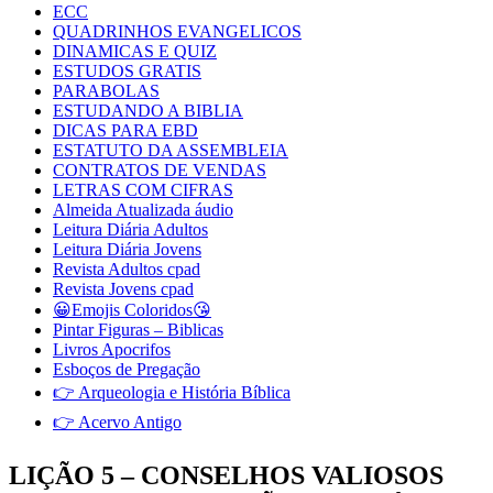
ECC
QUADRINHOS EVANGELICOS
DINAMICAS E QUIZ
ESTUDOS GRATIS
PARABOLAS
ESTUDANDO A BIBLIA
DICAS PARA EBD
ESTATUTO DA ASSEMBLEIA
CONTRATOS DE VENDAS
LETRAS COM CIFRAS
Almeida Atualizada áudio
Leitura Diária Adultos
Leitura Diária Jovens
Revista Adultos cpad
Revista Jovens cpad
😀Emojis Coloridos😘
Pintar Figuras – Biblicas
Livros Apocrifos
Esboços de Pregação
👉 Arqueologia e História Bíblica
👉 Acervo Antigo
LIÇÃO 5 – CONSELHOS VALIOSOS