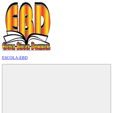
Pular
para
o
conteúdo
ESCOLA-EBD