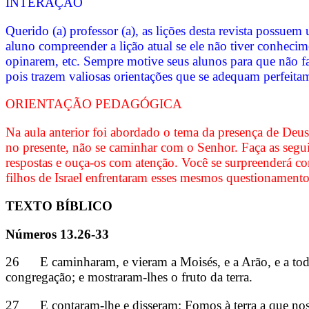
INTERAÇÃO
Querido (a) professor (a), as lições desta revista possu
aluno compreender a lição atual se ele não tiver conhecim
opinarem, etc. Sempre motive seus alunos para que não fa
pois trazem valiosas orientações que se adequam perfeitam
ORIENTAÇÃO PEDAGÓGICA
Na aula anterior foi abordado o tema da presença de Deus,
no presente, não se caminhar com o Senhor. Faça as seg
respostas e ouça-os com atenção. Você se surpreenderá co
filhos de Israel enfrentaram esses mesmos questionamento
TEXTO BÍBLICO
Números 13.26-33
26 E caminharam, e vieram a Moisés, e a Arão, e a toda a
congregação; e mostraram-lhes o fruto da terra.
27 E contaram-lhe e disseram: Fomos à terra a que nos en