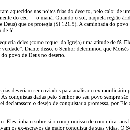
Eram aquecidos nas noites frias do deserto, pelo calor de u
ente do céu — o maná. Quando o sol, naquela região árida
de Deus) que os protegia (Sl 121.5). A caminhada do povo
 de fé.
queria deles (como requer da Igreja) uma atitude de fé. El
 verdade”. Diante disso, o Senhor determinou que Moisés en
a do povo de Deus no deserto.
ias deveriam ser enviados para analisar o extraordinário
. As conquistas dadas pelo Senhor ao seu povo sempre são r
el declarassem o desejo de conquistar a promessa, por Ele
to. Eles tinham sobre si o compromisso de comunicar aos h
ravam os ex-escravos da maior conquista de suas vidas. O S