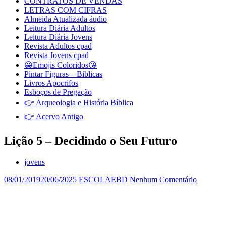
CONTRATOS DE VENDAS
LETRAS COM CIFRAS
Almeida Atualizada áudio
Leitura Diária Adultos
Leitura Diária Jovens
Revista Adultos cpad
Revista Jovens cpad
😀Emojis Coloridos😘
Pintar Figuras – Biblicas
Livros Apocrifos
Esboços de Pregação
👉 Arqueologia e História Bíblica
👉 Acervo Antigo
Lição 5 – Decidindo o Seu Futuro
jovens
08/01/2019
20/06/2025
ESCOLAEBD
Nenhum Comentário