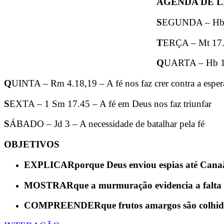
AGENDA DE L
S
EGUNDA – Hb 11
T
ERÇA – Mt 17.
Q
UARTA – Hb 10.
Q
UINTA – Rm 4.18,19 – A fé nos faz crer contra a esper
S
EXTA – 1 Sm 17.45 – A fé em Deus nos faz triunfar
S
ÁBADO – Jd 3 – A necessidade de batalhar pela fé
OBJETIVOS
EXPLICAR
porque Deus enviou espias até Cana
MOSTRAR
que a murmuração evidencia a falta 
COMPREENDER
que frutos amargos são colhido