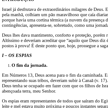
Israel já desfrutava de extraordinários milagres de Deus. 
pela manhã, colhiam um pão maravilhoso que caía diariam
porque havia uma cortina térmica (a nuvem da presença 
contingências, apresenta-se, sobretudo, como uma jornada
Deus lhes dava mantimento, conforto e proteção, porém re
Altíssimo e deveriam acreditar que “aquilo que Deus diz é
postos à prova! É deste ponto que, hoje, prossegue a sag
I – OS ESPIAS
O fim da jornada.
Em Números 13, Deus acena para o fim da caminhada. Esp
representando suas tribos, deveriam subir à Canaã (v. 17)
Deus tenha se ocupado em fazer com que os filhos de Isra
abençoada terra, meu Senhor.
Os espias eram representantes de todos que saíram do Egi
leite e mel estava muito próxima e poucos instantes sepa