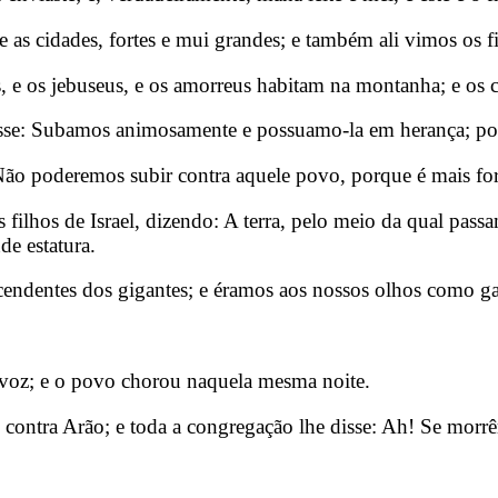
as cidades, fortes e mui grandes; e também ali vimos os f
 e os jebuseus, e os amorreus habitam na montanha; e os c
se: Subamos animosamente e possuamo-la em herança; porq
 poderemos subir contra aquele povo, porque é mais for
ilhos de Israel, dizendo: A terra, pelo meio da qual passa
e estatura.
ndentes dos gigantes; e éramos aos nossos olhos como ga
a voz; e o povo chorou naquela mesma noite.
 contra Arão; e toda a congregação lhe disse: Ah! Se morr