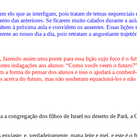
em um elo que as interligam, pois tratam de temas sequenci
ento das anteriores. Se ficarem muito calados durante a au
ltem à próxima aula e convidem os ausentes. Essas lições 
ente ao nosso dia a dia, pois retratam a angustiante trajet
 fazendo assim uma ponte para essa lição cujo foco é o futu
uintes indagações aos alunos: “Como vocês veem o futuro
m a forma de pensar dos alunos e isso o ajudará a conhecê-
s acerca do futuro, mas não souberam equacioná-los e não 
 congregação dos filhos de Israel no deserto de Parã, a Ca
viaste; e, verdadeiramente, mana leite e mel, e este é o f