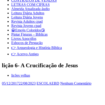
CONTRATOS DE VENDAS
LETRAS COM CIFRAS
Almeida Atualizada áudio
Leitura Diária Adultos
Leitura Diária Jovens
Revista Adultos cpad
Revista Jovens cpad
😀Emojis Coloridos😘
Pintar Figuras – Biblicas
Livros Apocrifos
Esboços de Pregação
👉 Arqueologia e História Bíblica
👉 Acervo Antigo
lição 6- A Crucificação de Jesus
lições velhas
05/12/2017
22/08/2023
ESCOLAEBD
Nenhum Comentário