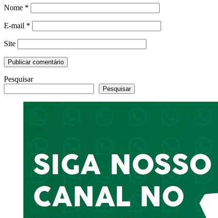
Nome
*
E-mail
*
Site
Pesquisar
Pesquisar