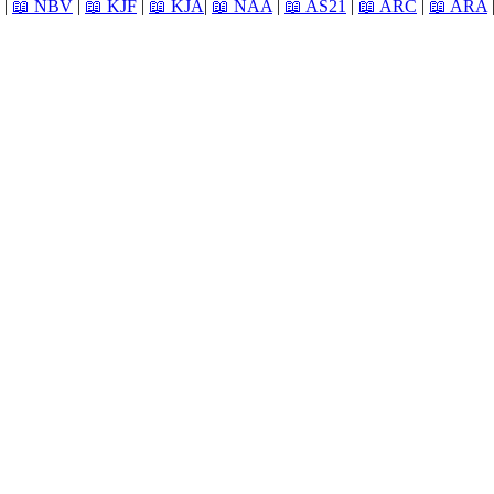
|
📖 NBV
|
📖 KJF
|
📖 KJA
|
📖 NAA
|
📖 AS21
|
📖 ARC
|
📖 ARA