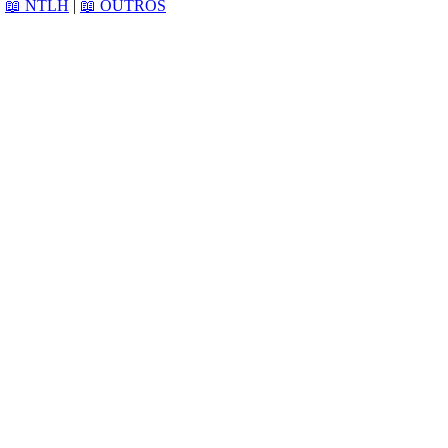
|
📖 NTLH
|
📖 OUTROS