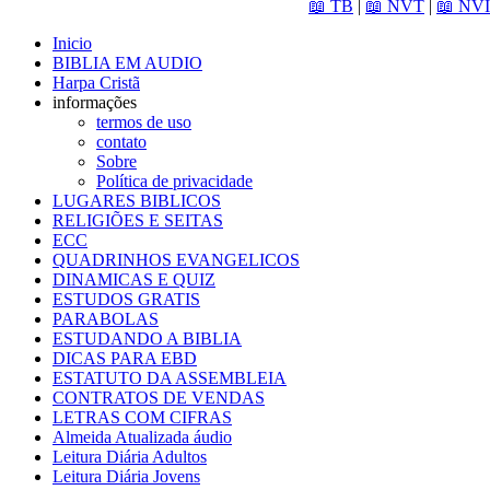
📖 TB
|
📖 NVT
|
📖 NVI
Inicio
BIBLIA EM AUDIO
Harpa Cristã
informações
termos de uso
contato
Sobre
Política de privacidade
LUGARES BIBLICOS
RELIGIÕES E SEITAS
ECC
QUADRINHOS EVANGELICOS
DINAMICAS E QUIZ
ESTUDOS GRATIS
PARABOLAS
ESTUDANDO A BIBLIA
DICAS PARA EBD
ESTATUTO DA ASSEMBLEIA
CONTRATOS DE VENDAS
LETRAS COM CIFRAS
Almeida Atualizada áudio
Leitura Diária Adultos
Leitura Diária Jovens