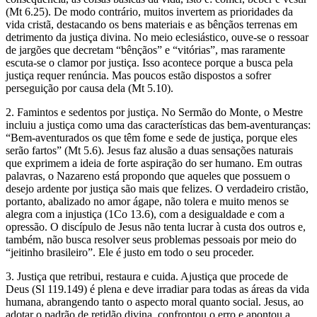
(Mt 6.25). De modo contrário, muitos invertem as prioridades da
vida cristã, destacando os bens materiais e as bênçãos terrenas em
detrimento da justiça divina. No meio eclesiástico, ouve-se o ressoar
de jargões que decretam “bênçãos” e “vitórias”, mas raramente
escuta-se o clamor por justiça. Isso acontece porque a busca pela
justiça requer renúncia. Mas poucos estão dispostos a sofrer
perseguição por causa dela (Mt 5.10).
2. Famintos e sedentos por justiça. No Sermão do Monte, o Mestre
incluiu a justiça como uma das características das bem-aventuranças:
“Bem-aventurados os que têm fome e sede de justiça, porque eles
serão fartos” (Mt 5.6). Jesus faz alusão a duas sensações naturais
que exprimem a ideia de forte aspiração do ser humano. Em outras
palavras, o Nazareno está propondo que aqueles que possuem o
desejo ardente por justiça são mais que felizes. O verdadeiro cristão,
portanto, abalizado no amor ágape, não tolera e muito menos se
alegra com a injustiça (1Co 13.6), com a desigualdade e com a
opressão. O discípulo de Jesus não tenta lucrar à custa dos outros e,
também, não busca resolver seus problemas pessoais por meio do
“jeitinho brasileiro”. Ele é justo em todo o seu proceder.
3. Justiça que retribui, restaura e cuida. Ajustiça que procede de
Deus (Sl 119.149) é plena e deve irradiar para todas as áreas da vida
humana, abrangendo tanto o aspecto moral quanto social. Jesus, ao
adotar o padrão de retidão divina, confrontou o erro e apontou a