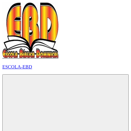
Pular
para
o
conteúdo
ESCOLA-EBD