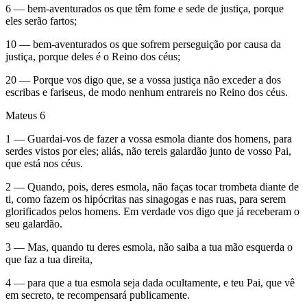
6 — bem-aventurados os que têm fome e sede de justiça, porque
eles serão fartos;
10 — bem-aventurados os que sofrem perseguição por causa da
justiça, porque deles é o Reino dos céus;
20 — Porque vos digo que, se a vossa justiça não exceder a dos
escribas e fariseus, de modo nenhum entrareis no Reino dos céus.
Mateus 6
1 — Guardai-vos de fazer a vossa esmola diante dos homens, para
serdes vistos por eles; aliás, não tereis galardão junto de vosso Pai,
que está nos céus.
2 — Quando, pois, deres esmola, não faças tocar trombeta diante de
ti, como fazem os hipócritas nas sinagogas e nas ruas, para serem
glorificados pelos homens. Em verdade vos digo que já receberam o
seu galardão.
3 — Mas, quando tu deres esmola, não saiba a tua mão esquerda o
que faz a tua direita,
4 — para que a tua esmola seja dada ocultamente, e teu Pai, que vê
em secreto, te recompensará publicamente.