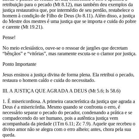
retribuição para o pecado (Mt 8.12), mas também deu exemplos da
justiça restaurativa que, por intermédio de seu perdão, restabelece o
homem à condição de Filho de Deus (Jo 8.11). Além disso, a justiça
do Mestre dos mestres é uma justiça que se importa e cuida do pobre
e carente (Mt 19.21).
Pense!
No meio eclesiástico, ouve-se o ressoar de jargões que decretam
“bênçãos” e “vitórias”, mas raramente escuta-se o clamor por justiça.
Ponto Importante
Jesus ensinou a justiça divina de forma plena. Ela retribui o pecado,
restaura o homem caído e cuida do necessitado.
III. A JUSTIÇA QUE AGRADA A DEUS (Mt 5.6; Is 58.6)
1. É misericordiosa. A primeira característica da justiça que agrada a
Deus é a misericórdia. Mesmo quando se confronta o erro, é
necessário separar o pecado do pecador, condenando a prática e se
compadecendo do ser humano, pois a autêntica justiça vem
acompanhada da piedade (1Tm 6.11; Zc 7.9). Aquele que recebeu o
divino amor não se alegra com o erro alheio; antes, chora pela sua
queda.