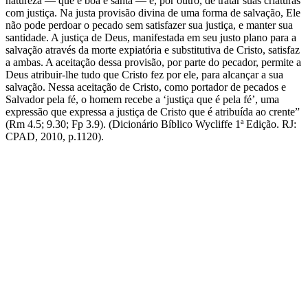
natureza — que é boa e santa — e, por outro, de tratar suas criaturas
com justiça. Na justa provisão divina de uma forma de salvação, Ele
não pode perdoar o pecado sem satisfazer sua justiça, e manter sua
santidade. A justiça de Deus, manifestada em seu justo plano para a
salvação através da morte expiatória e substitutiva de Cristo, satisfaz
a ambas. A aceitação dessa provisão, por parte do pecador, permite a
Deus atribuir-lhe tudo que Cristo fez por ele, para alcançar a sua
salvação. Nessa aceitação de Cristo, como portador de pecados e
Salvador pela fé, o homem recebe a ‘justiça que é pela fé’, uma
expressão que expressa a justiça de Cristo que é atribuída ao crente”
(Rm 4.5; 9.30; Fp 3.9). (Dicionário Bíblico Wycliffe 1ª Edição. RJ:
CPAD, 2010, p.1120).