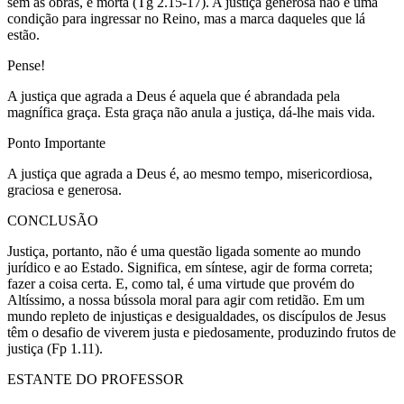
sem as obras, é morta (Tg 2.15-17). A justiça generosa não é uma
condição para ingressar no Reino, mas a marca daqueles que lá
estão.
Pense!
A justiça que agrada a Deus é aquela que é abrandada pela
magnífica graça. Esta graça não anula a justiça, dá-lhe mais vida.
Ponto Importante
A justiça que agrada a Deus é, ao mesmo tempo, misericordiosa,
graciosa e generosa.
CONCLUSÃO
Justiça, portanto, não é uma questão ligada somente ao mundo
jurídico e ao Estado. Significa, em síntese, agir de forma correta;
fazer a coisa certa. E, como tal, é uma virtude que provém do
Altíssimo, a nossa bússola moral para agir com retidão. Em um
mundo repleto de injustiças e desigualdades, os discípulos de Jesus
têm o desafio de viverem justa e piedosamente, produzindo frutos de
justiça (Fp 1.11).
ESTANTE DO PROFESSOR