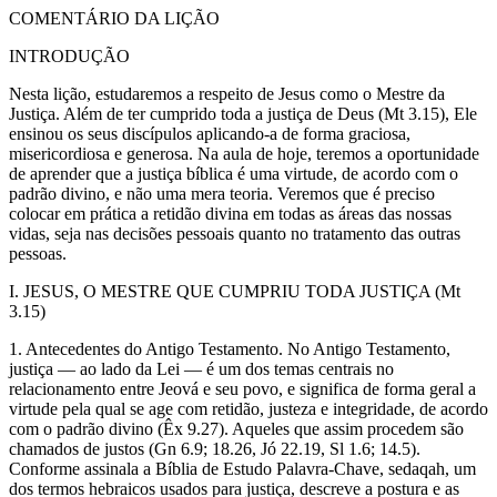
COMENTÁRIO DA LIÇÃO
INTRODUÇÃO
Nesta lição, estudaremos a respeito de Jesus como o Mestre da
Justiça. Além de ter cumprido toda a justiça de Deus (Mt 3.15), Ele
ensinou os seus discípulos aplicando-a de forma graciosa,
misericordiosa e generosa. Na aula de hoje, teremos a oportunidade
de aprender que a justiça bíblica é uma virtude, de acordo com o
padrão divino, e não uma mera teoria. Veremos que é preciso
colocar em prática a retidão divina em todas as áreas das nossas
vidas, seja nas decisões pessoais quanto no tratamento das outras
pessoas.
I. JESUS, O MESTRE QUE CUMPRIU TODA JUSTIÇA (Mt
3.15)
1. Antecedentes do Antigo Testamento. No Antigo Testamento,
justiça — ao lado da Lei — é um dos temas centrais no
relacionamento entre Jeová e seu povo, e significa de forma geral a
virtude pela qual se age com retidão, justeza e integridade, de acordo
com o padrão divino (Êx 9.27). Aqueles que assim procedem são
chamados de justos (Gn 6.9; 18.26, Jó 22.19, Sl 1.6; 14.5).
Conforme assinala a Bíblia de Estudo Palavra-Chave, sedaqah, um
dos termos hebraicos usados para justiça, descreve a postura e as