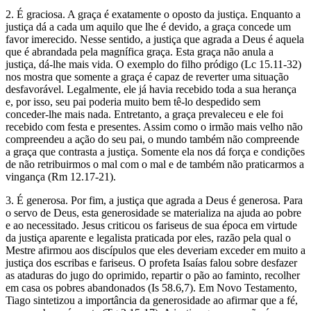
2. É graciosa. A graça é exatamente o oposto da justiça. Enquanto a
justiça dá a cada um aquilo que lhe é devido, a graça concede um
favor imerecido. Nesse sentido, a justiça que agrada a Deus é aquela
que é abrandada pela magnífica graça. Esta graça não anula a
justiça, dá-lhe mais vida. O exemplo do filho pródigo (Lc 15.11-32)
nos mostra que somente a graça é capaz de reverter uma situação
desfavorável. Legalmente, ele já havia recebido toda a sua herança
e, por isso, seu pai poderia muito bem tê-lo despedido sem
conceder-lhe mais nada. Entretanto, a graça prevaleceu e ele foi
recebido com festa e presentes. Assim como o irmão mais velho não
compreendeu a ação do seu pai, o mundo também não compreende
a graça que contrasta a justiça. Somente ela nos dá força e condições
de não retribuirmos o mal com o mal e de também não praticarmos a
vingança (Rm 12.17-21).
3. É generosa. Por fim, a justiça que agrada a Deus é generosa. Para
o servo de Deus, esta generosidade se materializa na ajuda ao pobre
e ao necessitado. Jesus criticou os fariseus de sua época em virtude
da justiça aparente e legalista praticada por eles, razão pela qual o
Mestre afirmou aos discípulos que eles deveriam exceder em muito a
justiça dos escribas e fariseus. O profeta Isaías falou sobre desfazer
as ataduras do jugo do oprimido, repartir o pão ao faminto, recolher
em casa os pobres abandonados (Is 58.6,7). Em Novo Testamento,
Tiago sintetizou a importância da generosidade ao afirmar que a fé,