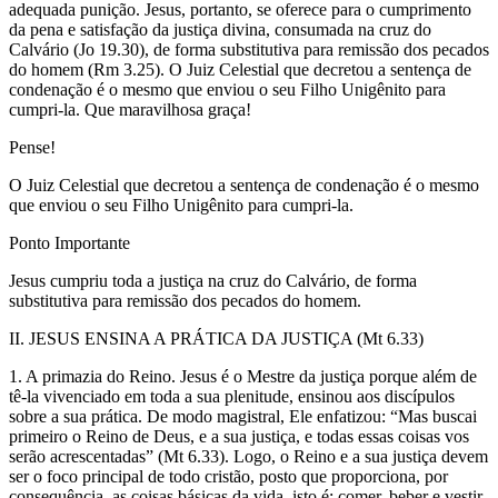
adequada punição. Jesus, portanto, se oferece para o cumprimento
da pena e satisfação da justiça divina, consumada na cruz do
Calvário (Jo 19.30), de forma substitutiva para remissão dos pecados
do homem (Rm 3.25). O Juiz Celestial que decretou a sentença de
condenação é o mesmo que enviou o seu Filho Unigênito para
cumpri-la. Que maravilhosa graça!
Pense!
O Juiz Celestial que decretou a sentença de condenação é o mesmo
que enviou o seu Filho Unigênito para cumpri-la.
Ponto Importante
Jesus cumpriu toda a justiça na cruz do Calvário, de forma
substitutiva para remissão dos pecados do homem.
II. JESUS ENSINA A PRÁTICA DA JUSTIÇA (Mt 6.33)
1. A primazia do Reino. Jesus é o Mestre da justiça porque além de
tê-la vivenciado em toda a sua plenitude, ensinou aos discípulos
sobre a sua prática. De modo magistral, Ele enfatizou: “Mas buscai
primeiro o Reino de Deus, e a sua justiça, e todas essas coisas vos
serão acrescentadas” (Mt 6.33). Logo, o Reino e a sua justiça devem
ser o foco principal de todo cristão, posto que proporciona, por
consequência, as coisas básicas da vida, isto é: comer, beber e vestir