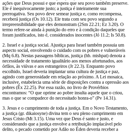
ações que Deus possui e que espera que seu povo também preserve.
Ele é inequivocamente justo; a justiça é inteiramente sua
prerrogativa. Seu povo deve semear justiça e, como recompensa,
receberá justiça (Os 10.12). Ele trata com seu povo segundo a
irrepreensibilidade que eles demonstram (2Sm 22.21; Ez 3.20). O
termo refere-se ainda à punição do erro e à condição daqueles que
foram justificados, isto é, considerados inocentes (Jó 11.2; Is 50.8).
2. Israel e a justiça social. Ajustiça para Israel também possuia um
aspecto social, envolvendo o cuidado com os pobres e vulneráveis
(Mq 6.8). Nestas passagens bíblicas, justiça (hb. mishpat) denota a
necessidade de tratamento igualitário aos menos afortunados, aos
órfãos, às viúvas e aos estrangeiros (Jr 22.3). Enquanto povo
escolhido, Israel deveria implantar uma cultura de justiça e paz,
agindo com generosidade em relação ao próximo. A Lei mosaica,
inclusive, estabelecia uma série de disposições contra a opressão aos
pobres (Êx 22.25). Por essa razão, no livro de Provérbios
encontramos: “O que oprime ao pobre insulta aquele que o criou,
mas o que se compadece do necessitado honra-o” (Pv 14.31).
3. Jesus e o cumprimento de toda a justiça. Em o Novo Testamento,
a justiça (gr. dikaiosyne) divina tem o seu pleno cumprimento em
Jesus Cristo (Mt 3.15). Uma vez que Deus é santo e justo, e
considerando que a justiça envolve a retribuição implacável pelo
delito, o pecado cometido por Adão no Éden deveria receber a