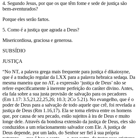
4. Segundo Jesus, por que os que têm fome e sede de justiça são
bem-aventurados?
Porque eles serão fartos.
5. Como é a justiça que agrada a Deus?
Misericordiosa, graciosa e generosa.
SUBSÍDIO
JUSTIÇA
“No NT, a palavra grega mais frequente para justiça é dikaiosyne,
que é a tradução regular da LXX para a palavra hebraica sedaqa. Da
mesma maneira que no AT, a expressão ‘justiça de Deus’ não se
refere especificamente à inerente perfeição do caráter divino. Antes,
ela fala sobre a sua justa provisão de salvação para os pecadores
(Em 1.17: 3.5,21,22,25,26; 10.3; 2Co 5.21). No evangelho, que é o
poder de Deus para a salvação de todo aquele que crê, foi revelada a
justiça de Deus (Rm 1.16,17). Ela se torna efetiva entre os homens
que, por causa de seu pecado, estão sujeitos à ira de Deus e muito
longe dele. Através da bondosa extensão da justiça de Deus, eles são
conduzidos a um relacionamento salvador com Ele. A justiça de
Deus depende, por um lado, do Senhor ser fiel à sua própria