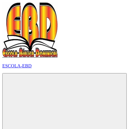
Pular
para
o
conteúdo
ESCOLA-EBD