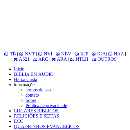
📖 TB
|
📖 NVT
|
📖 NVI
|
📖 NBV
|
📖 KJF
|
📖 KJA
|
📖 NAA
|
📖 AS21
|
📖 ARC
|
📖 ARA
|
📖 NTLH
|
📖 OUTROS
Inicio
BIBLIA EM AUDIO
Harpa Cristã
informações
termos de uso
contato
Sobre
Política de privacidade
LUGARES BIBLICOS
RELIGIÕES E SEITAS
ECC
QUADRINHOS EVANGELICOS