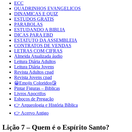
ECC
QUADRINHOS EVANGELICOS
DINAMICAS E QUIZ
ESTUDOS GRATIS
PARABOLAS
ESTUDANDO A BIBLIA
DICAS PARA EBD
ESTATUTO DA ASSEMBLEIA
CONTRATOS DE VENDAS
LETRAS COM CIFRAS
Almeida Atualizada áudio
Leitura Diária Adultos
Leitura Diária Jovens
Revista Adultos cpad
Revista Jovens cpad
😀Emojis Coloridos😘
Pintar Figuras – Biblicas
Livros Apocrifos
Esboços de Pregação
👉 Arqueologia e História Bíblica
👉 Acervo Antigo
Lição 7 – Quem é o Espírito Santo?