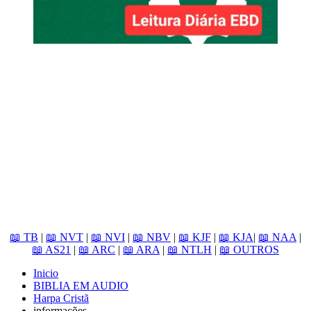
📖 TB
|
📖 NVT
|
📖 NVI
|
📖 NBV
|
📖 KJF
|
📖 KJA
|
📖 NAA
|
📖 AS21
|
📖 ARC
|
📖 ARA
|
📖 NTLH
|
📖 OUTROS
Inicio
BIBLIA EM AUDIO
Harpa Cristã
informações