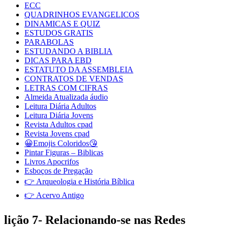
ECC
QUADRINHOS EVANGELICOS
DINAMICAS E QUIZ
ESTUDOS GRATIS
PARABOLAS
ESTUDANDO A BIBLIA
DICAS PARA EBD
ESTATUTO DA ASSEMBLEIA
CONTRATOS DE VENDAS
LETRAS COM CIFRAS
Almeida Atualizada áudio
Leitura Diária Adultos
Leitura Diária Jovens
Revista Adultos cpad
Revista Jovens cpad
😀Emojis Coloridos😘
Pintar Figuras – Biblicas
Livros Apocrifos
Esboços de Pregação
👉 Arqueologia e História Bíblica
👉 Acervo Antigo
lição 7- Relacionando-se nas Redes