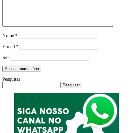
Nome
*
E-mail
*
Site
Pesquisar
Pesquisar