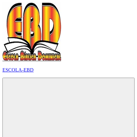
Pular
para
o
conteúdo
ESCOLA-EBD