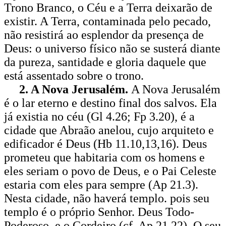
Trono Branco, o Céu e a Terra deixarão de
existir. A Terra, contaminada pelo pecado,
não resistirá ao esplendor da presença de
Deus: o universo físico não se susterá diante
da pureza, santidade e gloria daquele que
está assentado sobre o trono.
2. A Nova Jerusalém.
A Nova Jerusalém
é o lar eterno e destino final dos salvos. Ela
já existia no céu (Gl 4.26; Fp 3.20), é a
cidade que Abraão anelou, cujo arquiteto e
edificador é Deus (Hb 11.10,13,16). Deus
prometeu que habitaria com os homens e
eles seriam o povo de Deus, e o Pai Celeste
estaria com eles para sempre (Ap 21.3).
Nesta cidade, não haverá templo. pois seu
templo é o próprio Senhor. Deus Todo-
Poderoso, e o Cordeiro (cf. Ap 21.22). O seu