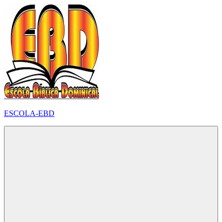
Pular
para
o
conteúdo
ESCOLA-EBD