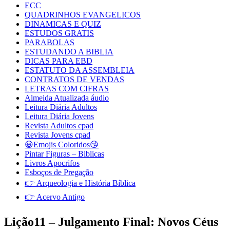
ECC
QUADRINHOS EVANGELICOS
DINAMICAS E QUIZ
ESTUDOS GRATIS
PARABOLAS
ESTUDANDO A BIBLIA
DICAS PARA EBD
ESTATUTO DA ASSEMBLEIA
CONTRATOS DE VENDAS
LETRAS COM CIFRAS
Almeida Atualizada áudio
Leitura Diária Adultos
Leitura Diária Jovens
Revista Adultos cpad
Revista Jovens cpad
😀Emojis Coloridos😘
Pintar Figuras – Biblicas
Livros Apocrifos
Esboços de Pregação
👉 Arqueologia e História Bíblica
👉 Acervo Antigo
Lição11 – Julgamento Final: Novos Céus