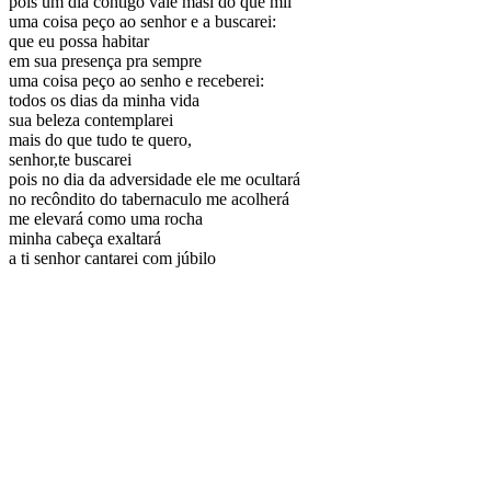
pois um dia contigo vale masi do que mil
uma coisa peço ao senhor e a buscarei:
que eu possa habitar
em sua presença pra sempre
uma coisa peço ao senho e receberei:
todos os dias da minha vida
sua beleza contemplarei
mais do que tudo te quero,
senhor,te buscarei
pois no dia da adversidade ele me ocultará
no recôndito do tabernaculo me acolherá
me elevará como uma rocha
minha cabeça exaltará
a ti senhor cantarei com júbilo