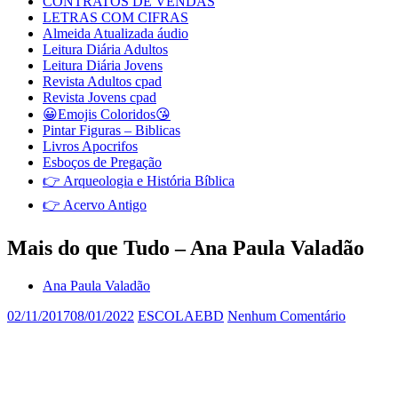
CONTRATOS DE VENDAS
LETRAS COM CIFRAS
Almeida Atualizada áudio
Leitura Diária Adultos
Leitura Diária Jovens
Revista Adultos cpad
Revista Jovens cpad
😀Emojis Coloridos😘
Pintar Figuras – Biblicas
Livros Apocrifos
Esboços de Pregação
👉 Arqueologia e História Bíblica
👉 Acervo Antigo
Mais do que Tudo – Ana Paula Valadão
Ana Paula Valadão
02/11/2017
08/01/2022
ESCOLAEBD
Nenhum Comentário