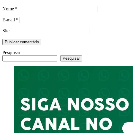
Nome
*
E-mail
*
Site
Pesquisar
Pesquisar