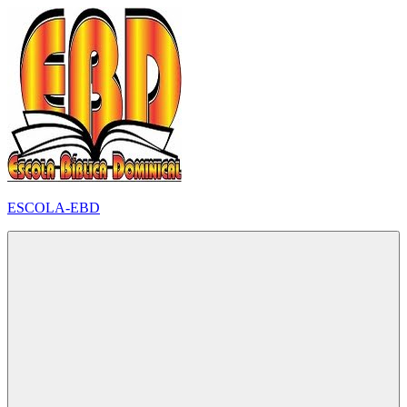
Pular
para
o
conteúdo
ESCOLA-EBD