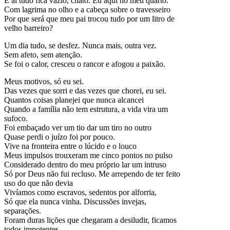
E ai tudo fica vazio, chato. Eu aqui no meu quarto.
Com lagrima no olho e a cabeça sobre o travesseiro
Por que será que meu pai trocou tudo por um litro de
velho barreiro?
Um dia tudo, se desfez. Nunca mais, outra vez.
Sem afeto, sem atenção.
Se foi o calor, cresceu o rancor e afogou a paixão.
Meus motivos, só eu sei.
Das vezes que sorri e das vezes que chorei, eu sei.
Quantos coisas planejei que nunca alcancei
Quando a família não tem estrutura, a vida vira um
sufoco.
Foi embaçado ver um tio dar um tiro no outro
Quase perdi o juízo foi por pouco.
Vive na fronteira entre o lúcido e o louco
Meus impulsos trouxeram me cinco pontos no pulso
Considerado dentro do meu próprio lar um intruso
Só por Deus não fui recluso. Me arrependo de ter feito
uso do que não devia
Vivíamos como escravos, sedentos por alforria,
Só que ela nunca vinha. Discussões invejas,
separações.
Foram duras lições que chegaram a desiludir, ficamos
todos impotentes