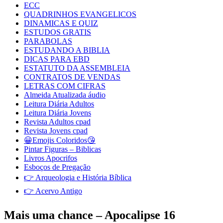
ECC
QUADRINHOS EVANGELICOS
DINAMICAS E QUIZ
ESTUDOS GRATIS
PARABOLAS
ESTUDANDO A BIBLIA
DICAS PARA EBD
ESTATUTO DA ASSEMBLEIA
CONTRATOS DE VENDAS
LETRAS COM CIFRAS
Almeida Atualizada áudio
Leitura Diária Adultos
Leitura Diária Jovens
Revista Adultos cpad
Revista Jovens cpad
😀Emojis Coloridos😘
Pintar Figuras – Biblicas
Livros Apocrifos
Esboços de Pregação
👉 Arqueologia e História Bíblica
👉 Acervo Antigo
Mais uma chance – Apocalipse 16