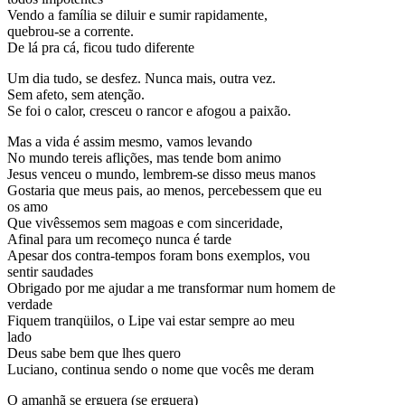
Vendo a família se diluir e sumir rapidamente,
quebrou-se a corrente.
De lá pra cá, ficou tudo diferente
Um dia tudo, se desfez. Nunca mais, outra vez.
Sem afeto, sem atenção.
Se foi o calor, cresceu o rancor e afogou a paixão.
Mas a vida é assim mesmo, vamos levando
No mundo tereis aflições, mas tende bom animo
Jesus venceu o mundo, lembrem-se disso meus manos
Gostaria que meus pais, ao menos, percebessem que eu
os amo
Que vivêssemos sem magoas e com sinceridade,
Afinal para um recomeço nunca é tarde
Apesar dos contra-tempos foram bons exemplos, vou
sentir saudades
Obrigado por me ajudar a me transformar num homem de
verdade
Fiquem tranqüilos, o Lipe vai estar sempre ao meu
lado
Deus sabe bem que lhes quero
Luciano, continua sendo o nome que vocês me deram
O amanhã se erguera (se erguera)