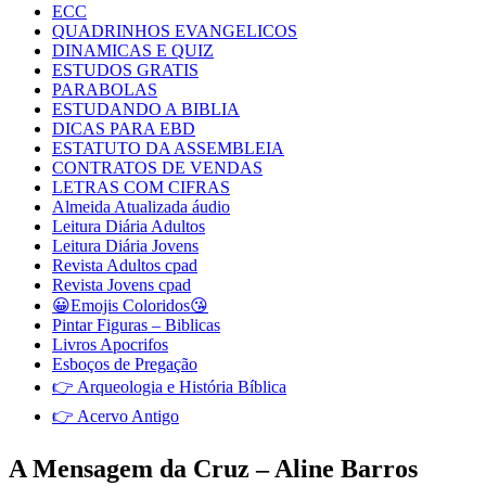
ECC
QUADRINHOS EVANGELICOS
DINAMICAS E QUIZ
ESTUDOS GRATIS
PARABOLAS
ESTUDANDO A BIBLIA
DICAS PARA EBD
ESTATUTO DA ASSEMBLEIA
CONTRATOS DE VENDAS
LETRAS COM CIFRAS
Almeida Atualizada áudio
Leitura Diária Adultos
Leitura Diária Jovens
Revista Adultos cpad
Revista Jovens cpad
😀Emojis Coloridos😘
Pintar Figuras – Biblicas
Livros Apocrifos
Esboços de Pregação
👉 Arqueologia e História Bíblica
👉 Acervo Antigo
A Mensagem da Cruz – Aline Barros