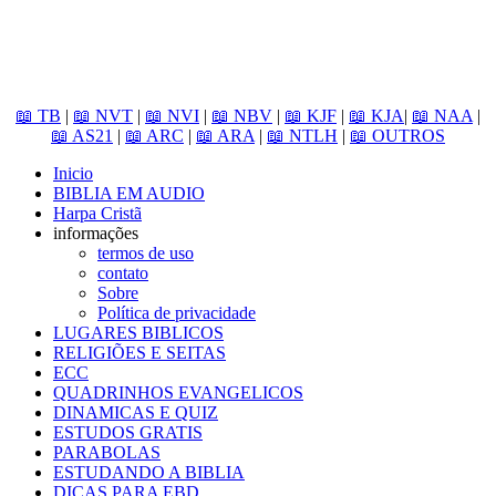
📖 TB
|
📖 NVT
|
📖 NVI
|
📖 NBV
|
📖 KJF
|
📖 KJA
|
📖 NAA
|
📖 AS21
|
📖 ARC
|
📖 ARA
|
📖 NTLH
|
📖 OUTROS
Inicio
BIBLIA EM AUDIO
Harpa Cristã
informações
termos de uso
contato
Sobre
Política de privacidade
LUGARES BIBLICOS
RELIGIÕES E SEITAS
ECC
QUADRINHOS EVANGELICOS
DINAMICAS E QUIZ
ESTUDOS GRATIS
PARABOLAS
ESTUDANDO A BIBLIA
DICAS PARA EBD