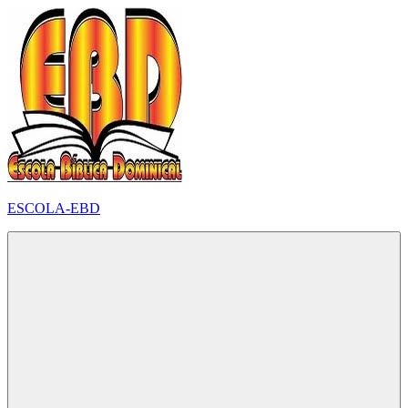
Pular
para
o
conteúdo
ESCOLA-EBD