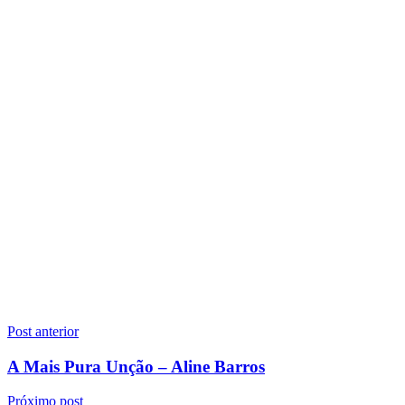
Navegação
Post anterior
de
A Mais Pura Unção – Aline Barros
Post
Próximo post