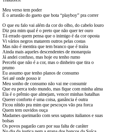
Meu verso tem poder
É o arrastão do gueto que bota “playboy” pra correr
O que eu falo vai além da cor do olho, do cabelo louro
Diz pra mim qual é o preto que não quer ter ouro
Tá errado quem pensa que o inimigo é da cor oposta
Vi vários negros matarem outros pelas costas
Mas não é mentira que tem branco que é traíra
Ainda mais aqueles descendentes de monarquia
Já andei confuso, mas hoje eu tenho rumo
Percebi que não é a cor, mas o dinheiro que tira o
prumo
Eu assumo que tenho planos de consumo
Sei até onde posso ir
Meu sonho de consumo não vai me consumir
Que eu perca todo mundo, mas fique com minha alma
Ela é o prêmio que almejam, vencer minhas batalhas
Querer conforto é uma coisa, ganância é outra
Ficou nítido pra mim que pescoços vão pra forca
Quem tem ouvidos ouça
Madames queimarão com seus sapatos italianos e suas
bolsas
Os povos pagarão caro por sua falta de caráter
No dia da justiça nem a grana dos bancos da Suíça