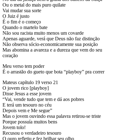
Ou o metal do mais puro quilate
Vai mudar sua sorte
O Juiz é justo
É o fim é o começo
Quando o martelo bate
Não sou racista muito menos um covarde
Apenas aguarde, verá que Deus não faz distinção
Não observa sócio-economicamente sua posição
Mas abomina a avareza e a dureza que vem do seu
coração
Meu verso tem poder
É o arrastão do gueto que bota “playboy” pra correr
Mateus capítulo 19 verso 21
O jovem rico [playboy]
Disse Jesus a esse jovem
“Vai, vende tudo que tem e dá aos pobres
E terá um tesouro no céu
Depois vem e Me segue”
Mas o jovem ouvindo essa palavra retirou-se triste
Porque possuía muitos bens
Jovem tolo!
Recusou o verdadeiro tesouro
O ouro refletiu e fez brilhar seu olho