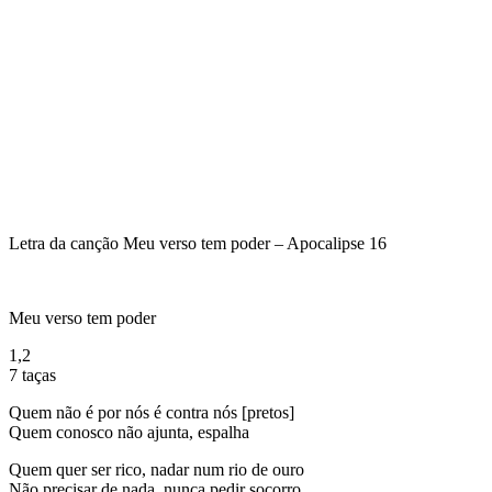
Letra da canção Meu verso tem poder – Apocalipse 16
Meu verso tem poder
1,2
7 taças
Quem não é por nós é contra nós [pretos]
Quem conosco não ajunta, espalha
Quem quer ser rico, nadar num rio de ouro
Não precisar de nada, nunca pedir socorro