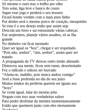
Só mesmo o ouro traz o brilho pro olho
Teto solar, liga leve e banco de couro
Jogue esse jogo e perderá o seu tesouro
Ficará bonito vestido com o mais puro linho
Por dentro será o mesmo porco de coração, mesquinho
Se esse é o seu desejo então que assim seja
Descola um ferro e sai estourando várias cabeças
Faz seqüestros, planeje vários assaltos, só as fita
grande
No dinheiro vai ficar montado
Quer ser igual os “boy”, chegar e ser respeitado
“Pois não, senhor”, “sim, senhor”, assim quer ser
tratado
A propaganda da TV deixou outro irmão alienado
Distorceu sua mente, ficou sem rumo, desorientado
Fez o ridículo e odioso ser louvado
“Afasta-se, maldito, pois nunca andou comigo”
Será a frase proferida no dia do seu juízo
Muitos irmãos da periferia querem ser iguais aos
“boys”
Se vestir igual, falar do mesmo jeito
Negam com isso suas verdadeiras raízes
Para poder desfrutar da mentira momentaneamente
Então que queimem junto com eles eternamente
Traidores!