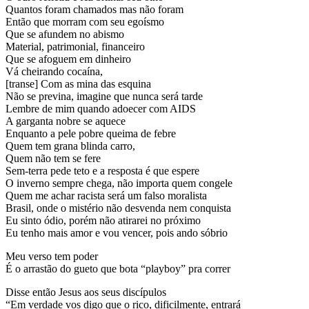
Quantos foram chamados mas não foram
Então que morram com seu egoísmo
Que se afundem no abismo
Material, patrimonial, financeiro
Que se afoguem em dinheiro
Vá cheirando cocaína,
[transe] Com as mina das esquina
Não se previna, imagine que nunca será tarde
Lembre de mim quando adoecer com AIDS
A garganta nobre se aquece
Enquanto a pele pobre queima de febre
Quem tem grana blinda carro,
Quem não tem se fere
Sem-terra pede teto e a resposta é que espere
O inverno sempre chega, não importa quem congele
Quem me achar racista será um falso moralista
Brasil, onde o mistério não desvenda nem conquista
Eu sinto ódio, porém não atirarei no próximo
Eu tenho mais amor e vou vencer, pois ando sóbrio
Meu verso tem poder
É o arrastão do gueto que bota “playboy” pra correr
Disse então Jesus aos seus discípulos
“Em verdade vos digo que o rico, dificilmente, entrará