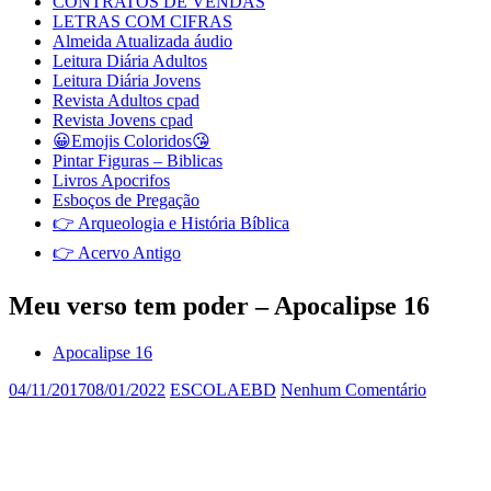
CONTRATOS DE VENDAS
LETRAS COM CIFRAS
Almeida Atualizada áudio
Leitura Diária Adultos
Leitura Diária Jovens
Revista Adultos cpad
Revista Jovens cpad
😀Emojis Coloridos😘
Pintar Figuras – Biblicas
Livros Apocrifos
Esboços de Pregação
👉 Arqueologia e História Bíblica
👉 Acervo Antigo
Meu verso tem poder – Apocalipse 16
Apocalipse 16
04/11/2017
08/01/2022
ESCOLAEBD
Nenhum Comentário