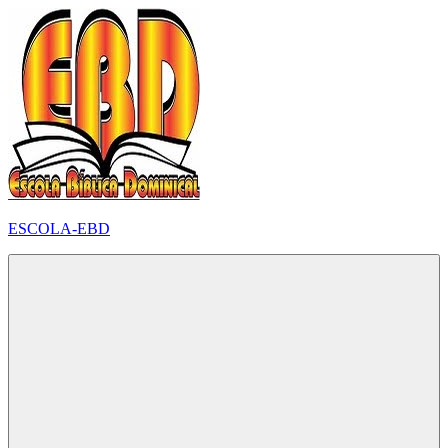
Pular
para
o
conteúdo
ESCOLA-EBD