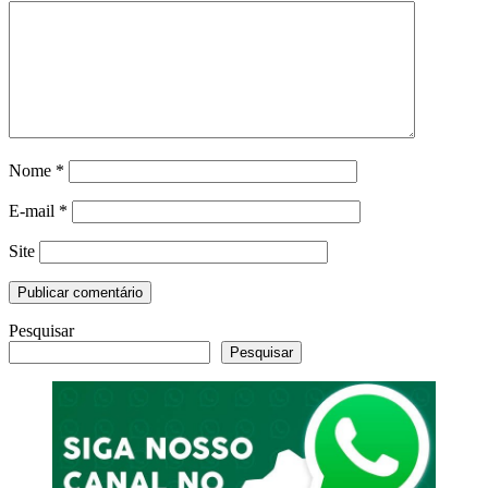
Nome
*
E-mail
*
Site
Pesquisar
Pesquisar