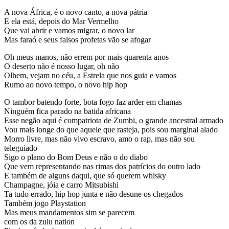
A nova África, é o novo canto, a nova pátria
E ela está, depois do Mar Vermelho
Que vai abrir e vamos migrar, o novo lar
Mas faraó e seus falsos profetas vão se afogar
Oh meus manos, não errem por mais quarenta anos
O deserto não é nosso lugar, oh não
Olhem, vejam no céu, a Estrela que nos guia e vamos
Rumo ao novo tempo, o novo hip hop
O tambor batendo forte, bota fogo faz arder em chamas
Ninguém fica parado na batida africana
Esse negão aqui é compatriota de Zumbi, o grande ancestral armado
Vou mais longe do que aquele que rasteja, pois sou marginal alado
Morro livre, mas não vivo escravo, amo o rap, mas não sou
teleguiado
Sigo o plano do Bom Deus e não o do diabo
Que vem representando nas rimas dos patrícios do outro lado
E também de alguns daqui, que só querem whisky
Champagne, jóia e carro Mitsubishi
Ta tudo errado, hip hop junta e não desune os chegados
Também jogo Playstation
Mas meus mandamentos sim se parecem
com os da zulu nation