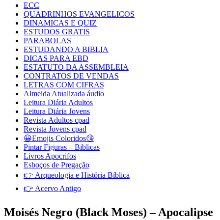
ECC
QUADRINHOS EVANGELICOS
DINAMICAS E QUIZ
ESTUDOS GRATIS
PARABOLAS
ESTUDANDO A BIBLIA
DICAS PARA EBD
ESTATUTO DA ASSEMBLEIA
CONTRATOS DE VENDAS
LETRAS COM CIFRAS
Almeida Atualizada áudio
Leitura Diária Adultos
Leitura Diária Jovens
Revista Adultos cpad
Revista Jovens cpad
😀Emojis Coloridos😘
Pintar Figuras – Biblicas
Livros Apocrifos
Esboços de Pregação
👉 Arqueologia e História Bíblica
👉 Acervo Antigo
Moisés Negro (Black Moses) – Apocalipse