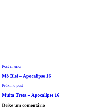
Navegação
Post anterior
de
Mó Blef – Apocalipse 16
Post
Próximo post
Muita Treta – Apocalipse 16
Deixe um comentário