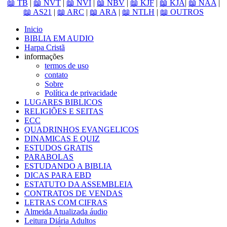
📖 TB
|
📖 NVT
|
📖 NVI
|
📖 NBV
|
📖 KJF
|
📖 KJA
|
📖 NAA
|
📖 AS21
|
📖 ARC
|
📖 ARA
|
📖 NTLH
|
📖 OUTROS
Inicio
BIBLIA EM AUDIO
Harpa Cristã
informações
termos de uso
contato
Sobre
Política de privacidade
LUGARES BIBLICOS
RELIGIÕES E SEITAS
ECC
QUADRINHOS EVANGELICOS
DINAMICAS E QUIZ
ESTUDOS GRATIS
PARABOLAS
ESTUDANDO A BIBLIA
DICAS PARA EBD
ESTATUTO DA ASSEMBLEIA
CONTRATOS DE VENDAS
LETRAS COM CIFRAS
Almeida Atualizada áudio
Leitura Diária Adultos