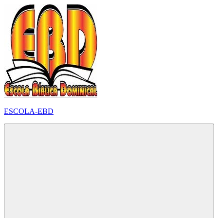
Pular
para
o
conteúdo
ESCOLA-EBD