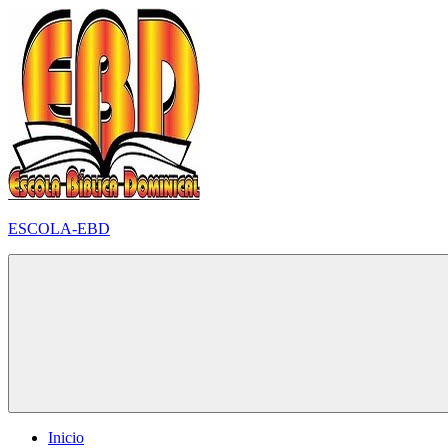
Pular
para
o
conteúdo
ESCOLA-EBD
Inicio