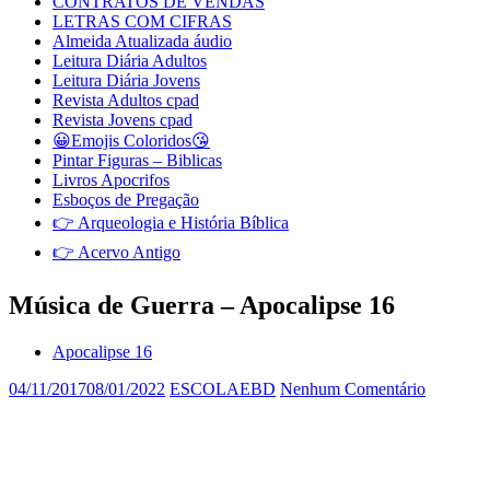
CONTRATOS DE VENDAS
LETRAS COM CIFRAS
Almeida Atualizada áudio
Leitura Diária Adultos
Leitura Diária Jovens
Revista Adultos cpad
Revista Jovens cpad
😀Emojis Coloridos😘
Pintar Figuras – Biblicas
Livros Apocrifos
Esboços de Pregação
👉 Arqueologia e História Bíblica
👉 Acervo Antigo
Música de Guerra – Apocalipse 16
Apocalipse 16
04/11/2017
08/01/2022
ESCOLAEBD
Nenhum Comentário