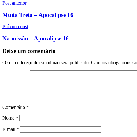
Navegação
Post anterior
de
Muita Treta – Apocalipse 16
Post
Próximo post
Na missão – Apocalipse 16
Deixe um comentário
O seu endereço de e-mail não será publicado.
Campos obrigatórios s
Comentário
*
Nome
*
E-mail
*