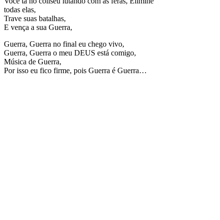
Você ta no coliseu lutando com as feras, Elimine
todas elas,
Trave suas batalhas,
E vença a sua Guerra,
Guerra, Guerra no final eu chego vivo,
Guerra, Guerra o meu DEUS está comigo,
Música de Guerra,
Por isso eu fico firme, pois Guerra é Guerra…