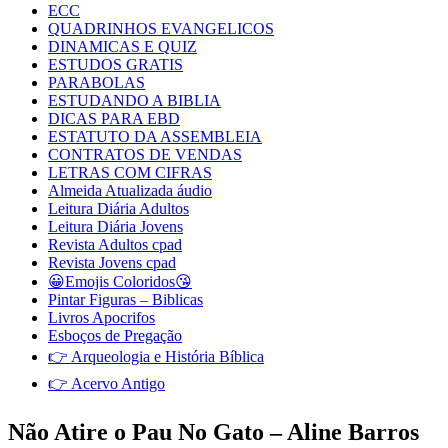
ECC
QUADRINHOS EVANGELICOS
DINAMICAS E QUIZ
ESTUDOS GRATIS
PARABOLAS
ESTUDANDO A BIBLIA
DICAS PARA EBD
ESTATUTO DA ASSEMBLEIA
CONTRATOS DE VENDAS
LETRAS COM CIFRAS
Almeida Atualizada áudio
Leitura Diária Adultos
Leitura Diária Jovens
Revista Adultos cpad
Revista Jovens cpad
😀Emojis Coloridos😘
Pintar Figuras – Biblicas
Livros Apocrifos
Esboços de Pregação
👉 Arqueologia e História Bíblica
👉 Acervo Antigo
Não Atire o Pau No Gato – Aline Barros