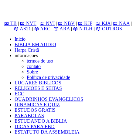
📖 TB
|
📖 NVT
|
📖 NVI
|
📖 NBV
|
📖 KJF
|
📖 KJA
|
📖 NAA
|
📖 AS21
|
📖 ARC
|
📖 ARA
|
📖 NTLH
|
📖 OUTROS
Inicio
BIBLIA EM AUDIO
Harpa Cristã
informações
termos de uso
contato
Sobre
Política de privacidade
LUGARES BIBLICOS
RELIGIÕES E SEITAS
ECC
QUADRINHOS EVANGELICOS
DINAMICAS E QUIZ
ESTUDOS GRATIS
PARABOLAS
ESTUDANDO A BIBLIA
DICAS PARA EBD
ESTATUTO DA ASSEMBLEIA