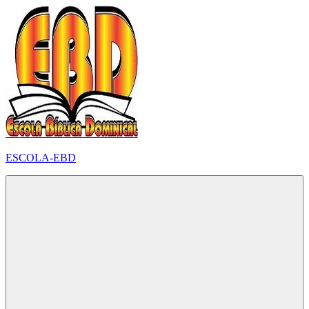
Pular
para
o
conteúdo
ESCOLA-EBD