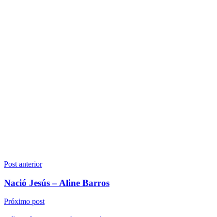
Navegação
Post anterior
de
Nació Jesús – Aline Barros
Post
Próximo post