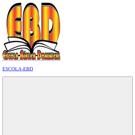
Pular
para
o
conteúdo
ESCOLA-EBD