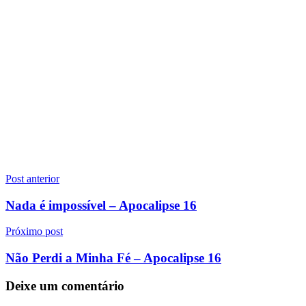
Navegação
Post anterior
de
Nada é impossível – Apocalipse 16
Post
Próximo post
Não Perdi a Minha Fé – Apocalipse 16
Deixe um comentário