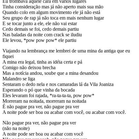
Eu trombava aquele cara em vários lugares
Tinha consideração mas já não aperto mais sua mão
Quando colo em algum movimento ele já não está
Seu grupo de rap já não toca em mais nenhum lugar
E se tocar junto a ele, ele não vai estar
Cedo demais se foi, cedo demais partiu
Nas baladas da noite com crack se iludiu
Ele levou, *pow pow pow* ele partiu
Viajando na lembrança me lembrei de uma mina da antiga que eu
fiquei
A mina era legal, tinha as idéia certa e pá
Comigo não deixou brecha
Mas a notícia andou, soube que a mina desandou
Malandro se liga
Sentaram o dedo nela e nos camaradas lá da Vila Joaniza
Esperando o pó que vinha da bocada
Eles levaram foi rajada, *ra-ta-ta-ta, pow pow*
Morreram na noitada, morreram na noitada
É não pague pra ver, não pague pra ver
A noite pode ser boa ou acabar com você, ou acabar com você.
Não pague pra ver, não pague pra ver
(não na noite)
A noite pode ser boa ou acabar com você