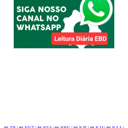
📖 TB
|
📖 NVT
|
📖 NVI
|
📖 NBV
|
📖 KJF
|
📖 KJA
|
📖 NAA
|