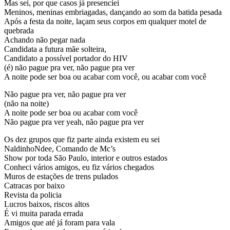
Mas sei, por que casos já presenciei
Meninos, meninas embriagadas, dançando ao som da batida pesada
Após a festa da noite, laçam seus corpos em qualquer motel de
quebrada
Achando não pegar nada
Candidata a futura mãe solteira,
Candidato a possível portador do HIV
(é) não pague pra ver, não pague pra ver
A noite pode ser boa ou acabar com você, ou acabar com você
Não pague pra ver, não pague pra ver
(não na noite)
A noite pode ser boa ou acabar com você
Não pague pra ver yeah, não pague pra ver
Os dez grupos que fiz parte ainda existem eu sei
NaldinhoNdee, Comando de Mc’s
Show por toda São Paulo, interior e outros estados
Conheci vários amigos, eu fiz vários chegados
Muros de estações de trens pulados
Catracas por baixo
Revista da policia
Lucros baixos, riscos altos
É vi muita parada errada
Amigos que até já foram para vala