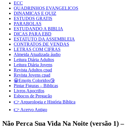
ECC
QUADRINHOS EVANGELICOS
DINAMICAS E QUIZ
ESTUDOS GRATIS
PARABOLAS
ESTUDANDO A BIBLIA
DICAS PARA EBD
ESTATUTO DA ASSEMBLEIA
CONTRATOS DE VENDAS
LETRAS COM CIFRAS
Almeida Atualizada áudio
Leitura Diária Adultos
Leitura Diária Jovens
Revista Adultos cpad
Revista Jovens cpad
😀Emojis Coloridos😘
Pintar Figuras – Biblicas
Livros Apocrifos
Esboços de Pregação
👉 Arqueologia e História Bíblica
👉 Acervo Antigo
Não Perca Sua Vida Na Noite (versão 1) –