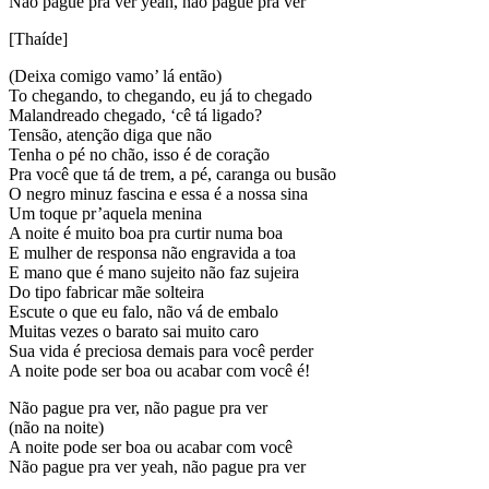
Não pague pra ver yeah, não pague pra ver
[Thaíde]
(Deixa comigo vamo’ lá então)
To chegando, to chegando, eu já to chegado
Malandreado chegado, ‘cê tá ligado?
Tensão, atenção diga que não
Tenha o pé no chão, isso é de coração
Pra você que tá de trem, a pé, caranga ou busão
O negro minuz fascina e essa é a nossa sina
Um toque pr’aquela menina
A noite é muito boa pra curtir numa boa
E mulher de responsa não engravida a toa
E mano que é mano sujeito não faz sujeira
Do tipo fabricar mãe solteira
Escute o que eu falo, não vá de embalo
Muitas vezes o barato sai muito caro
Sua vida é preciosa demais para você perder
A noite pode ser boa ou acabar com você é!
Não pague pra ver, não pague pra ver
(não na noite)
A noite pode ser boa ou acabar com você
Não pague pra ver yeah, não pague pra ver