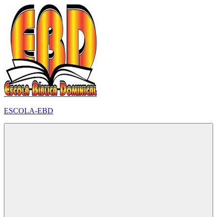
Pular
para
o
conteúdo
ESCOLA-EBD