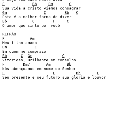
F
Bb
Dm
C
Gm
C
Bb
C
Bb
C
F
C
O amor que sinto por você

F
Am
Dm
C
Bb
C
Gm
C
F
Dm7
Am
Bb
F
C
Bb
F
Seu presente e seu futuro sua glória e louvor