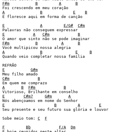
F#m
B
A
B
A
B
E
B
E floresce aqui em forma de canção

E
A
E/G#
C#m
E
A
C#m
B
F#m
B
A
B
A
B
E
B
Quando veio completar nossa família

E
G#m
C#m
B
A
B
F#m
B
E
C#m7
G#m
A
E
B
A
E
Seu presente e seu futuro sua glória e louvor

Sobe meio tom: 
C
F
F
Bb
F/A
Dm