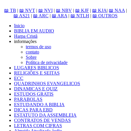
📖 TB
|
📖 NVT
|
📖 NVI
|
📖 NBV
|
📖 KJF
|
📖 KJA
|
📖 NAA
|
📖 AS21
|
📖 ARC
|
📖 ARA
|
📖 NTLH
|
📖 OUTROS
Inicio
BIBLIA EM AUDIO
Harpa Cristã
informações
termos de uso
contato
Sobre
Política de privacidade
LUGARES BIBLICOS
RELIGIÕES E SEITAS
ECC
QUADRINHOS EVANGELICOS
DINAMICAS E QUIZ
ESTUDOS GRATIS
PARABOLAS
ESTUDANDO A BIBLIA
DICAS PARA EBD
ESTATUTO DA ASSEMBLEIA
CONTRATOS DE VENDAS
LETRAS COM CIFRAS
Almeida Atualizada áudio