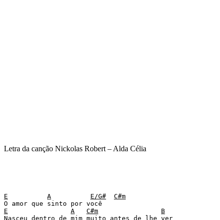
Letra da canção Nickolas Robert – Alda Célia
E
A
E/G#
C#m
E
A
C#m
B