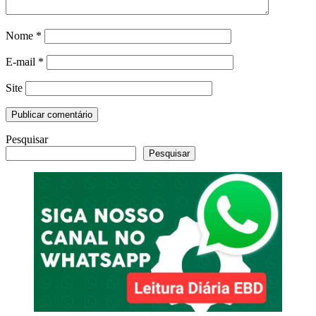
Nome
*
E-mail
*
Site
Pesquisar
Pesquisar