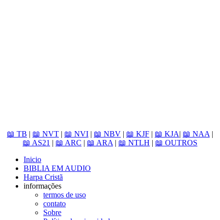
📖 TB
|
📖 NVT
|
📖 NVI
|
📖 NBV
|
📖 KJF
|
📖 KJA
|
📖 NAA
|
📖 AS21
|
📖 ARC
|
📖 ARA
|
📖 NTLH
|
📖 OUTROS
Inicio
BIBLIA EM AUDIO
Harpa Cristã
informações
termos de uso
contato
Sobre