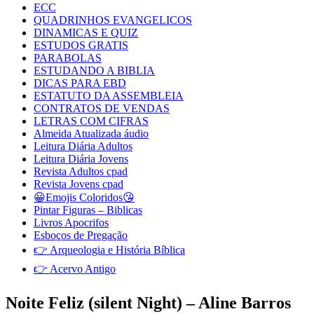
ECC
QUADRINHOS EVANGELICOS
DINAMICAS E QUIZ
ESTUDOS GRATIS
PARABOLAS
ESTUDANDO A BIBLIA
DICAS PARA EBD
ESTATUTO DA ASSEMBLEIA
CONTRATOS DE VENDAS
LETRAS COM CIFRAS
Almeida Atualizada áudio
Leitura Diária Adultos
Leitura Diária Jovens
Revista Adultos cpad
Revista Jovens cpad
😀Emojis Coloridos😘
Pintar Figuras – Biblicas
Livros Apocrifos
Esboços de Pregação
👉 Arqueologia e História Bíblica
👉 Acervo Antigo
Noite Feliz (silent Night) – Aline Barros