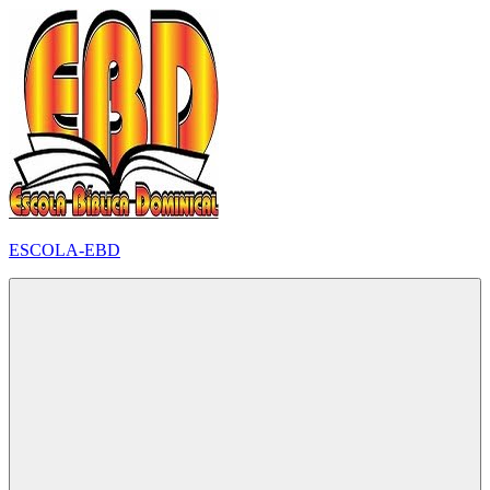
Pular
para
o
conteúdo
ESCOLA-EBD