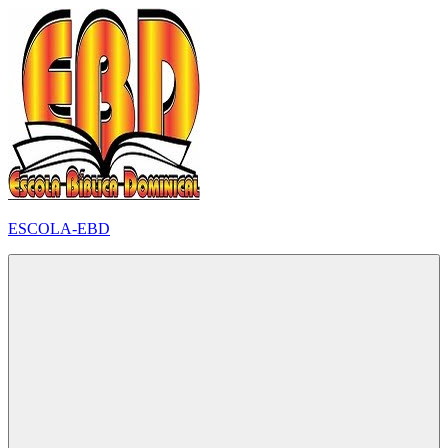
Pular
para
o
conteúdo
ESCOLA-EBD