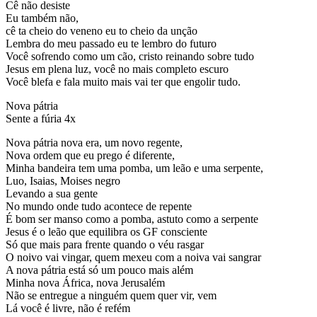
Cê não desiste
Eu também não,
cê ta cheio do veneno eu to cheio da unção
Lembra do meu passado eu te lembro do futuro
Você sofrendo como um cão, cristo reinando sobre tudo
Jesus em plena luz, você no mais completo escuro
Você blefa e fala muito mais vai ter que engolir tudo.
Nova pátria
Sente a fúria 4x
Nova pátria nova era, um novo regente,
Nova ordem que eu prego é diferente,
Minha bandeira tem uma pomba, um leão e uma serpente,
Luo, Isaias, Moises negro
Levando a sua gente
No mundo onde tudo acontece de repente
É bom ser manso como a pomba, astuto como a serpente
Jesus é o leão que equilibra os GF consciente
Só que mais para frente quando o véu rasgar
O noivo vai vingar, quem mexeu com a noiva vai sangrar
A nova pátria está só um pouco mais além
Minha nova África, nova Jerusalém
Não se entregue a ninguém quem quer vir, vem
Lá você é livre, não é refém