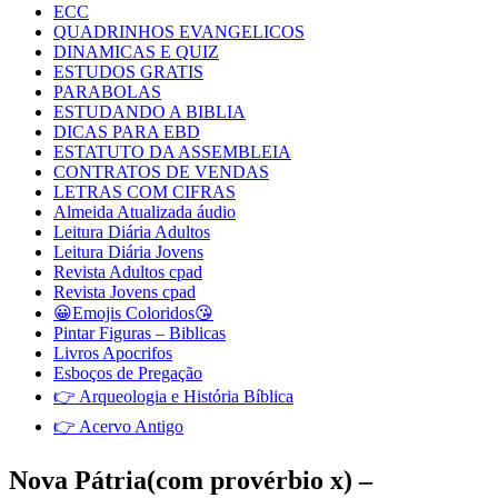
ECC
QUADRINHOS EVANGELICOS
DINAMICAS E QUIZ
ESTUDOS GRATIS
PARABOLAS
ESTUDANDO A BIBLIA
DICAS PARA EBD
ESTATUTO DA ASSEMBLEIA
CONTRATOS DE VENDAS
LETRAS COM CIFRAS
Almeida Atualizada áudio
Leitura Diária Adultos
Leitura Diária Jovens
Revista Adultos cpad
Revista Jovens cpad
😀Emojis Coloridos😘
Pintar Figuras – Biblicas
Livros Apocrifos
Esboços de Pregação
👉 Arqueologia e História Bíblica
👉 Acervo Antigo
Nova Pátria(com provérbio x) –