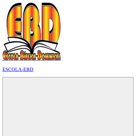
Pular
para
o
conteúdo
ESCOLA-EBD