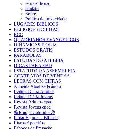
termos de uso
contato
Sobre
Política de privacidade
LUGARES BIBLICOS
RELIGIÕES E SEITAS
ECC
QUADRINHOS EVANGELICOS
DINAMICAS E QUIZ
ESTUDOS GRATIS
PARABOLAS
ESTUDANDO A BIBLIA
DICAS PARA EBD
ESTATUTO DA ASSEMBLEIA
CONTRATOS DE VENDAS
LETRAS COM CIFRAS
Almeida Atualizada áudio
Leitura Diária Adultos
Leitura Diária Jovens
Revista Adultos cpad
Revista Jovens cpad
😀Emojis Coloridos😘
Pintar Figuras – Biblicas
Livros Apocrifos
Esboços de Pregação