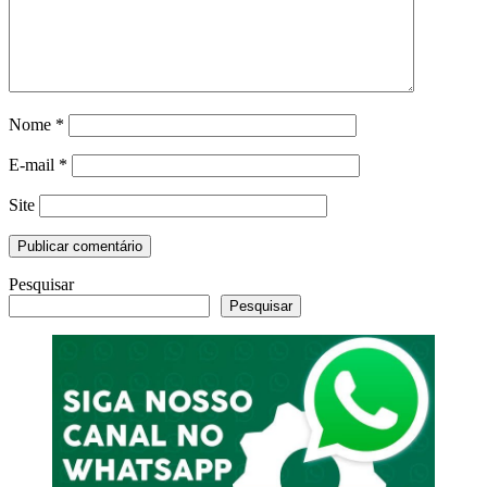
Nome
*
E-mail
*
Site
Pesquisar
Pesquisar