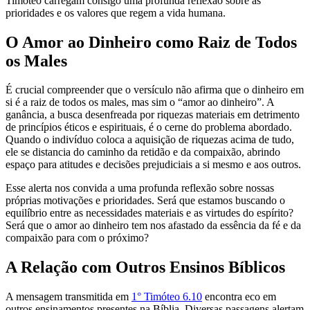
Timóteo carregam consigo uma profunda reflexão sobre as
prioridades e os valores que regem a vida humana.
O Amor ao Dinheiro como Raiz de Todos
os Males
É crucial compreender que o versículo não afirma que o dinheiro em
si é a raiz de todos os males, mas sim o “amor ao dinheiro”. A
ganância, a busca desenfreada por riquezas materiais em detrimento
de princípios éticos e espirituais, é o cerne do problema abordado.
Quando o indivíduo coloca a aquisição de riquezas acima de tudo,
ele se distancia do caminho da retidão e da compaixão, abrindo
espaço para atitudes e decisões prejudiciais a si mesmo e aos outros.
Esse alerta nos convida a uma profunda reflexão sobre nossas
próprias motivações e prioridades. Será que estamos buscando o
equilíbrio entre as necessidades materiais e as virtudes do espírito?
Será que o amor ao dinheiro tem nos afastado da essência da fé e da
compaixão para com o próximo?
A Relação com Outros Ensinos Bíblicos
A mensagem transmitida em
1° Timóteo 6.10
encontra eco em
outros ensinamentos presentes na Bíblia. Diversas passagens alertam