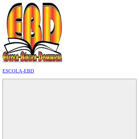
Pular
para
o
conteúdo
ESCOLA-EBD