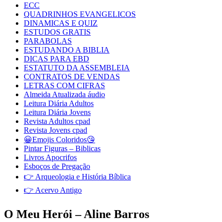
ECC
QUADRINHOS EVANGELICOS
DINAMICAS E QUIZ
ESTUDOS GRATIS
PARABOLAS
ESTUDANDO A BIBLIA
DICAS PARA EBD
ESTATUTO DA ASSEMBLEIA
CONTRATOS DE VENDAS
LETRAS COM CIFRAS
Almeida Atualizada áudio
Leitura Diária Adultos
Leitura Diária Jovens
Revista Adultos cpad
Revista Jovens cpad
😀Emojis Coloridos😘
Pintar Figuras – Biblicas
Livros Apocrifos
Esboços de Pregação
👉 Arqueologia e História Bíblica
👉 Acervo Antigo
O Meu Herói – Aline Barros