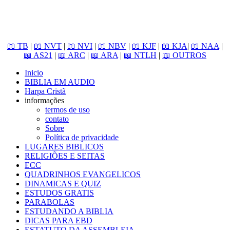
📖 TB
|
📖 NVT
|
📖 NVI
|
📖 NBV
|
📖 KJF
|
📖 KJA
|
📖 NAA
|
📖 AS21
|
📖 ARC
|
📖 ARA
|
📖 NTLH
|
📖 OUTROS
Inicio
BIBLIA EM AUDIO
Harpa Cristã
informações
termos de uso
contato
Sobre
Política de privacidade
LUGARES BIBLICOS
RELIGIÕES E SEITAS
ECC
QUADRINHOS EVANGELICOS
DINAMICAS E QUIZ
ESTUDOS GRATIS
PARABOLAS
ESTUDANDO A BIBLIA
DICAS PARA EBD
ESTATUTO DA ASSEMBLEIA