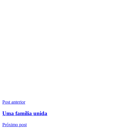
Navegação
Post anterior
de
Uma família unida
Post
Próximo post