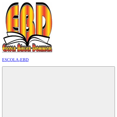
Pular
para
o
conteúdo
ESCOLA-EBD