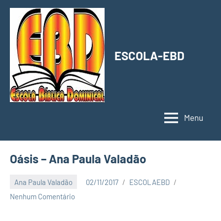
Pular
para
o
conteúdo
ESCOLA-EBD
Menu
Oásis – Ana Paula Valadão
Ana Paula Valadão
02/11/2017
ESCOLAEBD
Nenhum Comentário