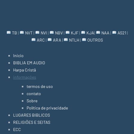
TB
|
NVT
|
NVI
|
NBV
|
KJF
|
KJA
|
NAA
|
AS21
|
ARC
|
ARA
|
NTLH
|
OUTROS
Inicio
BIBLIA EM AUDIO
Harpa Cristã
informações
termos de uso
contato
Sobre
Política de privacidade
LUGARES BIBLICOS
RELIGIÕES E SEITAS
ECC