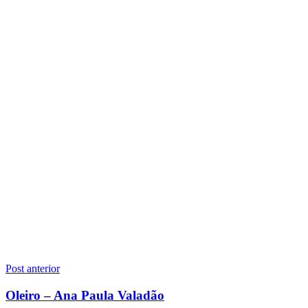
Navegação
Post anterior
de
Oleiro – Ana Paula Valadão
Post