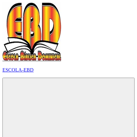
Pular
para
o
conteúdo
ESCOLA-EBD