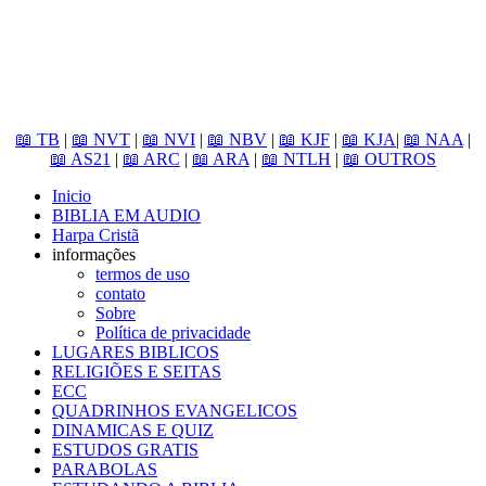
📖 TB
|
📖 NVT
|
📖 NVI
|
📖 NBV
|
📖 KJF
|
📖 KJA
|
📖 NAA
|
📖 AS21
|
📖 ARC
|
📖 ARA
|
📖 NTLH
|
📖 OUTROS
Inicio
BIBLIA EM AUDIO
Harpa Cristã
informações
termos de uso
contato
Sobre
Política de privacidade
LUGARES BIBLICOS
RELIGIÕES E SEITAS
ECC
QUADRINHOS EVANGELICOS
DINAMICAS E QUIZ
ESTUDOS GRATIS
PARABOLAS