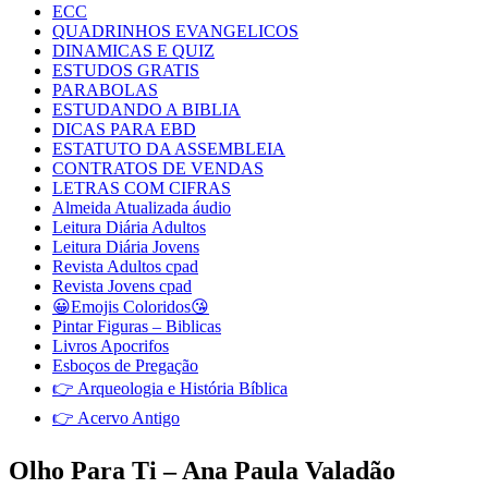
ECC
QUADRINHOS EVANGELICOS
DINAMICAS E QUIZ
ESTUDOS GRATIS
PARABOLAS
ESTUDANDO A BIBLIA
DICAS PARA EBD
ESTATUTO DA ASSEMBLEIA
CONTRATOS DE VENDAS
LETRAS COM CIFRAS
Almeida Atualizada áudio
Leitura Diária Adultos
Leitura Diária Jovens
Revista Adultos cpad
Revista Jovens cpad
😀Emojis Coloridos😘
Pintar Figuras – Biblicas
Livros Apocrifos
Esboços de Pregação
👉 Arqueologia e História Bíblica
👉 Acervo Antigo
Olho Para Ti – Ana Paula Valadão