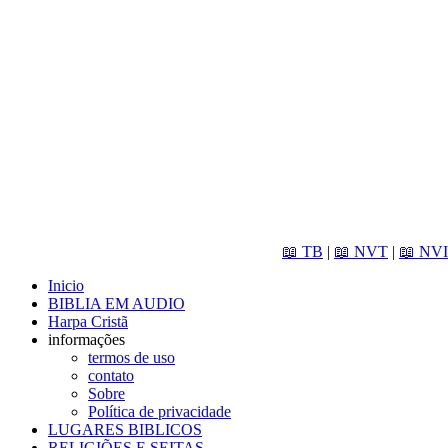
📖 TB
|
📖 NVT
|
📖 NVI
Inicio
BIBLIA EM AUDIO
Harpa Cristã
informações
termos de uso
contato
Sobre
Política de privacidade
LUGARES BIBLICOS
RELIGIÕES E SEITAS