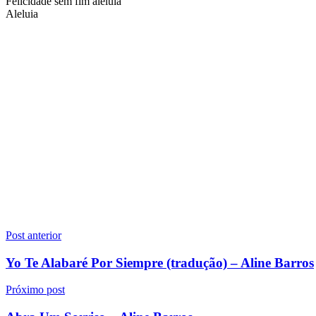
Felicidade sem fim aleluia
Aleluia
Navegação
Post anterior
de
Yo Te Alabaré Por Siempre (tradução) – Aline Barros
Post
Próximo post