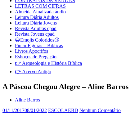
CONTRATOS DE VENDAS
LETRAS COM CIFRAS
Almeida Atualizada áudio
Leitura Diária Adultos
Leitura Diária Jovens
Revista Adultos cpad
Revista Jovens cpad
😀Emojis Coloridos😘
Pintar Figuras – Biblicas
Livros Apocrifos
Esboços de Pregação
👉 Arqueologia e História Bíblica
👉 Acervo Antigo
A Páscoa Chegou Alegre – Aline Barros
Aline Barros
01/11/2017
08/01/2022
ESCOLAEBD
Nenhum Comentário