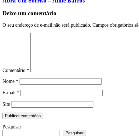
Abra Um Sorriso – Aline Barros
Deixe um comentário
O seu endereço de e-mail não será publicado.
Campos obrigatórios s
Comentário
*
Nome
*
E-mail
*
Site
Pesquisar
Pesquisar