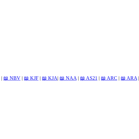
|
📖 NBV
|
📖 KJF
|
📖 KJA
|
📖 NAA
|
📖 AS21
|
📖 ARC
|
📖 ARA