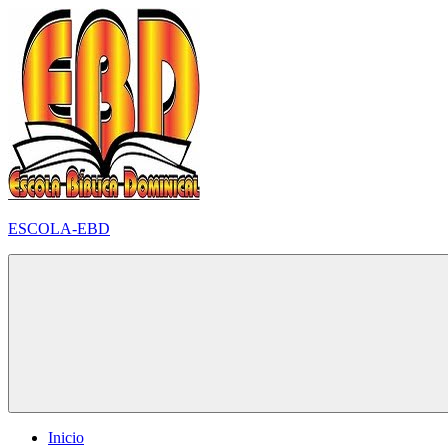
Pular
para
o
conteúdo
ESCOLA-EBD
Inicio