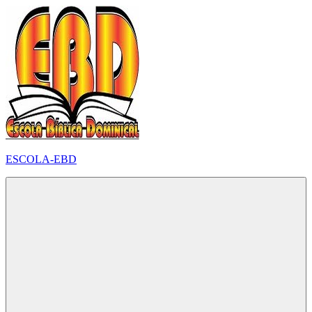
Pular
para
o
conteúdo
ESCOLA-EBD