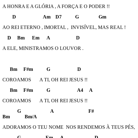
A HONRA E A GLÓRIA , A FORÇA E O PODER !!
D Am D7 G Gm
AO REI ETERNO , IMORTAL , INVISÍVEL, MAS REAL !
D Bm Em A D
A ELE, MINISTRAMOS O LOUVOR .
Bm F#m G D
COROAMOS A TI, OH REI JESUS !!
Bm F#m G A4 A
COROAMOS A TI, OH REI JESUS !!
G A F#
Bm Bm/A
ADORAMOS O TEU NOME NOS RENDEMOS À TEUS PÉS,
G Em A D