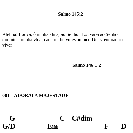
Salmo 145:2
Aleluia! Louva, ó minha alma, ao Senhor. Louvarei ao Senhor
durante a minha vida; cantarei louvores ao meu Deus, enquanto eu
viver.
Salmo 146:1-2
001 – ADORAI A MAJESTADE
G C C#dim
G/D Em F D