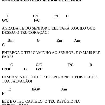
004 – AGRADA-TE DO SENHOR E ELE FARÁ
C G/C F/C C
G/C F/C
AGRADA-TE DO SENHOR E ELE FARÁ, AQUILO QUE
DESEJA O TEU CORAÇÃO!
Dm G Em Am
G
ENTREGA O TEU CAMINHO AO SENHOR, E O MAIS ELE
FARÁ!
C G/C F/C D
D/F# G G/F
DESCANSA NO SENHOR E ESPERA NELE POIS ELE É A
TUA SALVAÇÃO!
E E/G# Am
F
ELE É O TEU CASTELO, O TEU REFÚGIO NA