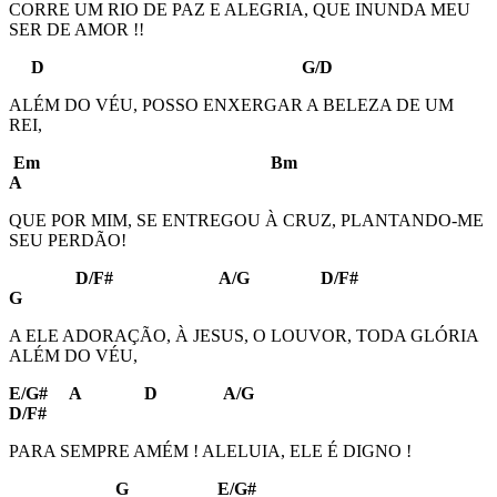
CORRE UM RIO DE PAZ E ALEGRIA, QUE INUNDA MEU
SER DE AMOR !!
D G/D
ALÉM DO VÉU, POSSO ENXERGAR A BELEZA DE UM
REI,
Em Bm
A
QUE POR MIM, SE ENTREGOU À CRUZ, PLANTANDO-ME
SEU PERDÃO!
D/F# A/G D/F#
G
A ELE ADORAÇÃO, À JESUS, O LOUVOR, TODA GLÓRIA
ALÉM DO VÉU,
E/G# A D A/G
D/F#
PARA SEMPRE AMÉM ! ALELUIA, ELE É DIGNO !
G E/G#