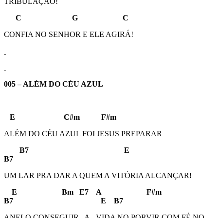
TRIBULAÇÃO!
C G C
CONFIA NO SENHOR E ELE AGIRÁ!
005 – ALÉM DO CÉU AZUL
E C#m F#m
ALÉM DO CÉU AZUL FOI JESUS PREPARAR
B7 E
B7
UM LAR PRA DAR A QUEM A VITÓRIA ALCANÇAR!
E Bm E7 A F#m
B7 E B7
ANELO CONSEGUIR A VIDA NO PORVIR COM FÉ NO