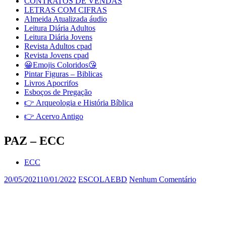
CONTRATOS DE VENDAS
LETRAS COM CIFRAS
Almeida Atualizada áudio
Leitura Diária Adultos
Leitura Diária Jovens
Revista Adultos cpad
Revista Jovens cpad
😀Emojis Coloridos😘
Pintar Figuras – Biblicas
Livros Apocrifos
Esboços de Pregação
👉 Arqueologia e História Bíblica
👉 Acervo Antigo
PAZ – ECC
ECC
20/05/2021
10/01/2022
ESCOLAEBD
Nenhum Comentário