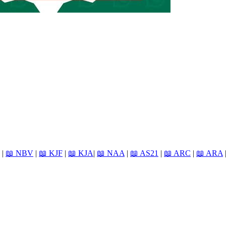
|
📖 NBV
|
📖 KJF
|
📖 KJA
|
📖 NAA
|
📖 AS21
|
📖 ARC
|
📖 ARA