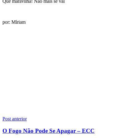
Que maravilha! Não mais se vai
por: Míriam
Navegação
Post anterior
de
O Fogo Não Pode Se Apagar – ECC
Post