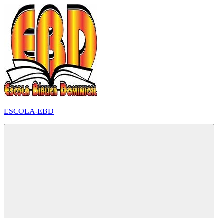
Pular
para
o
conteúdo
ESCOLA-EBD