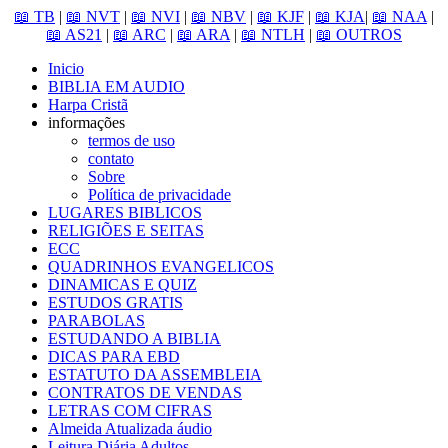
📖 TB
|
📖 NVT
|
📖 NVI
|
📖 NBV
|
📖 KJF
|
📖 KJA
|
📖 NAA
|
📖 AS21
|
📖 ARC
|
📖 ARA
|
📖 NTLH
|
📖 OUTROS
Inicio
BIBLIA EM AUDIO
Harpa Cristã
informações
termos de uso
contato
Sobre
Política de privacidade
LUGARES BIBLICOS
RELIGIÕES E SEITAS
ECC
QUADRINHOS EVANGELICOS
DINAMICAS E QUIZ
ESTUDOS GRATIS
PARABOLAS
ESTUDANDO A BIBLIA
DICAS PARA EBD
ESTATUTO DA ASSEMBLEIA
CONTRATOS DE VENDAS
LETRAS COM CIFRAS
Almeida Atualizada áudio
Leitura Diária Adultos