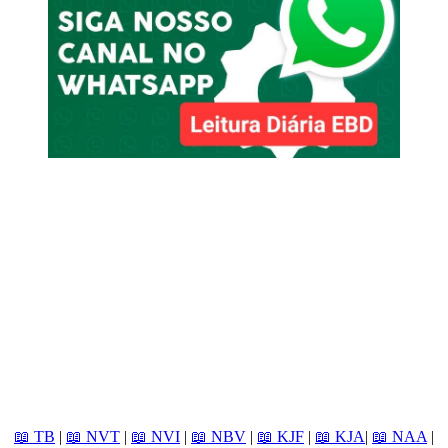
📖 TB
|
📖 NVT
|
📖 NVI
|
📖 NBV
|
📖 KJF
|
📖 KJA
|
📖 NAA
|