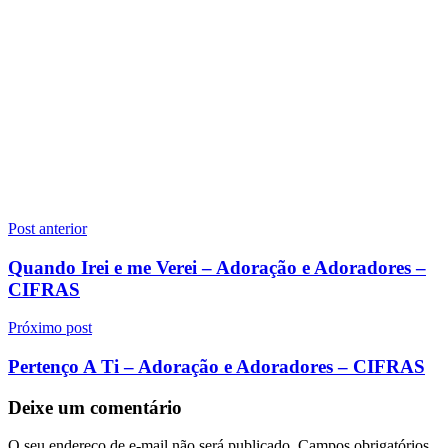
Navegação
Post anterior
de
Quando Irei e me Verei – Adoração e Adoradores –
Post
CIFRAS
Próximo post
Pertenço A Ti – Adoração e Adoradores – CIFRAS
Deixe um comentário
O seu endereço de e-mail não será publicado.
Campos obrigatórios