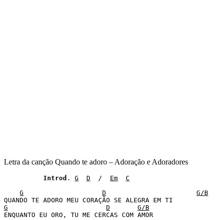
Letra da canção Quando te adoro – Adoração e Adoradores
Introd
. 
G
D
  /  
Em
C
G
D
G/B
G
D
G/B
ENQUANTO EU ORO, TU ME CERCAS COM AMOR 
