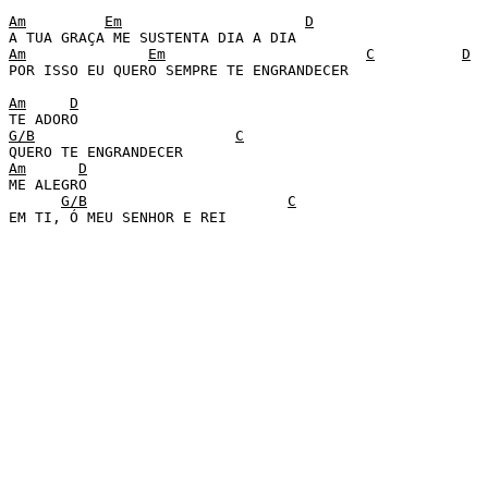
Am
Em
D
Am
Em
C
D
POR ISSO EU QUERO SEMPRE TE ENGRANDECER 

Am
D
G/B
C
Am
D
ME ALEGRO 

G/B
C
EM TI, Ó MEU SENHOR E REI