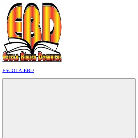
Pular
para
o
conteúdo
ESCOLA-EBD