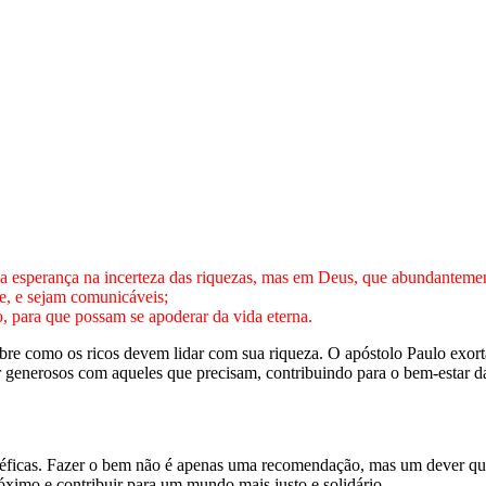
 esperança na incerteza das riquezas, mas em Deus, que abundantement
, e sejam comunicáveis;
 para que possam se apoderar da vida eterna.
bre como os ricos devem lidar com sua riqueza. O apóstolo Paulo exort
r generosos com aqueles que precisam, contribuindo para o bem-estar d
benéficas. Fazer o bem não é apenas uma recomendação, mas um dever que
óximo e contribuir para um mundo mais justo e solidário.