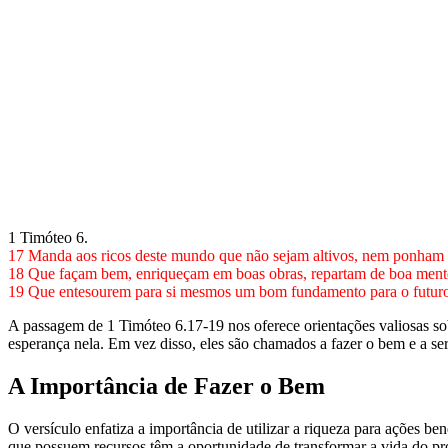
1 Timóteo 6.
17 Manda aos ricos deste mundo que não sejam altivos, nem ponham a
18 Que façam bem, enriqueçam em boas obras, repartam de boa mente
19 Que entesourem para si mesmos um bom fundamento para o futuro,
A passagem de 1 Timóteo 6.17-19 nos oferece orientações valiosas so
esperança nela. Em vez disso, eles são chamados a fazer o bem e a se
A Importância de Fazer o Bem
O versículo enfatiza a importância de utilizar a riqueza para ações 
que possuem recursos têm a oportunidade de transformar a vida do pr