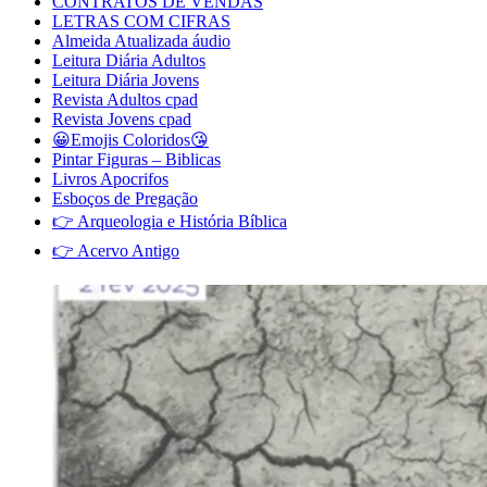
CONTRATOS DE VENDAS
LETRAS COM CIFRAS
Almeida Atualizada áudio
Leitura Diária Adultos
Leitura Diária Jovens
Revista Adultos cpad
Revista Jovens cpad
😀Emojis Coloridos😘
Pintar Figuras – Biblicas
Livros Apocrifos
Esboços de Pregação
👉 Arqueologia e História Bíblica
👉 Acervo Antigo