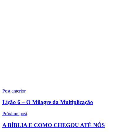
Navegação
Post anterior
de
Lição 6 – O Milagre da Multiplicação
Post
Próximo post
A BÍBLIA E COMO CHEGOU ATÉ NÓS