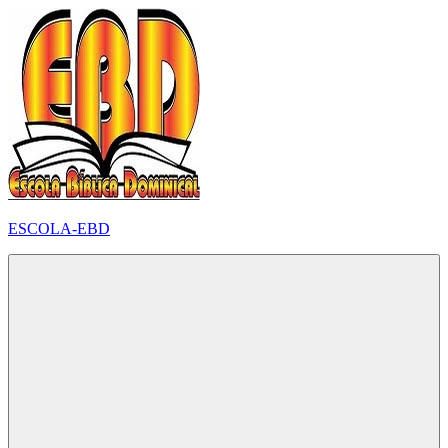
Pular
para
o
conteúdo
ESCOLA-EBD