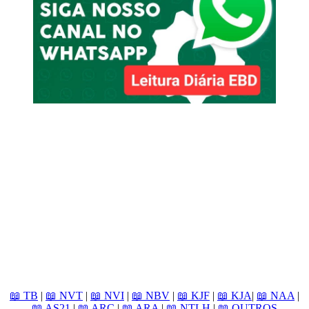
📖 TB
|
📖 NVT
|
📖 NVI
|
📖 NBV
|
📖 KJF
|
📖 KJA
|
📖 NAA
|
📖 AS21
|
📖 ARC
|
📖 ARA
|
📖 NTLH
|
📖 OUTROS