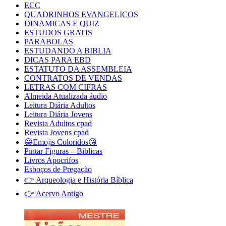
ECC
QUADRINHOS EVANGELICOS
DINAMICAS E QUIZ
ESTUDOS GRATIS
PARABOLAS
ESTUDANDO A BIBLIA
DICAS PARA EBD
ESTATUTO DA ASSEMBLEIA
CONTRATOS DE VENDAS
LETRAS COM CIFRAS
Almeida Atualizada áudio
Leitura Diária Adultos
Leitura Diária Jovens
Revista Adultos cpad
Revista Jovens cpad
😀Emojis Coloridos😘
Pintar Figuras – Biblicas
Livros Apocrifos
Esboços de Pregação
👉 Arqueologia e História Bíblica
👉 Acervo Antigo