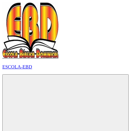
Pular
para
o
conteúdo
ESCOLA-EBD