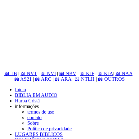
📖 TB
|
📖 NVT
|
📖 NVI
|
📖 NBV
|
📖 KJF
|
📖 KJA
|
📖 NAA
|
📖 AS21
|
📖 ARC
|
📖 ARA
|
📖 NTLH
|
📖 OUTROS
Inicio
BIBLIA EM AUDIO
Harpa Cristã
informações
termos de uso
contato
Sobre
Política de privacidade
LUGARES BIBLICOS