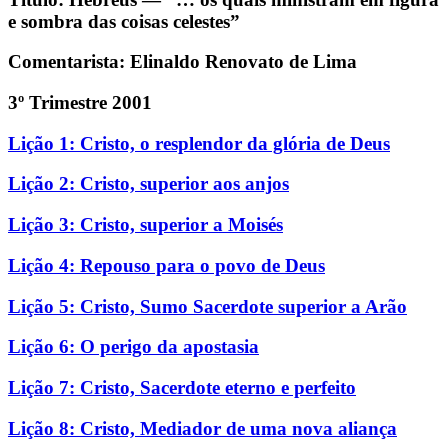
e sombra das coisas celestes”
Comentarista: Elinaldo Renovato de Lima
3º Trimestre 2001
Lição 1: Cristo, o resplendor da glória de Deus
Lição 2: Cristo, superior aos anjos
Lição 3: Cristo, superior a Moisés
Lição 4: Repouso para o povo de Deus
Lição 5: Cristo, Sumo Sacerdote superior a Arão
Lição 6: O perigo da apostasia
Lição 7: Cristo, Sacerdote eterno e perfeito
Lição 8: Cristo, Mediador de uma nova aliança