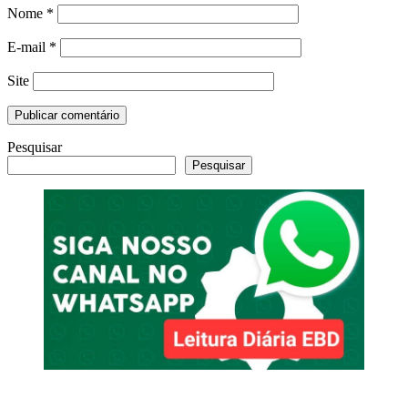
Nome
*
E-mail
*
Site
Pesquisar
Pesquisar