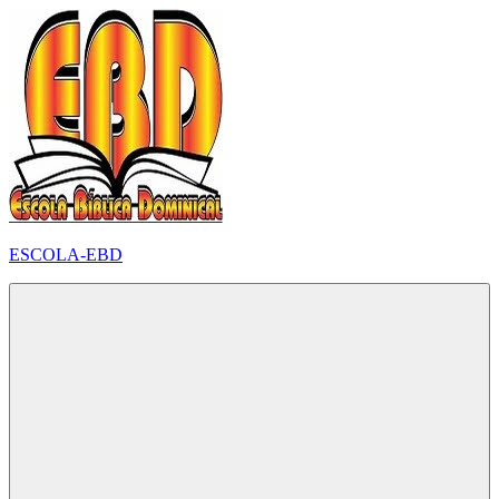
Pular
para
o
conteúdo
ESCOLA-EBD