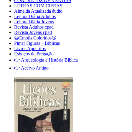
CONTRATOS DE VENDAS
LETRAS COM CIFRAS
Almeida Atualizada áudio
Leitura Diária Adultos
Leitura Diária Jovens
Revista Adultos cpad
Revista Jovens cpad
😀Emojis Coloridos😘
Pintar Figuras – Biblicas
Livros Apocrifos
Esboços de Pregação
👉 Arqueologia e História Bíblica
👉 Acervo Antigo