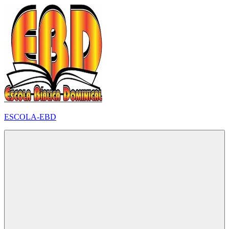
Pular
para
o
conteúdo
ESCOLA-EBD