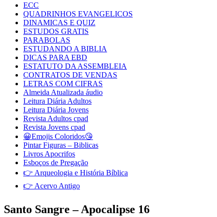
ECC
QUADRINHOS EVANGELICOS
DINAMICAS E QUIZ
ESTUDOS GRATIS
PARABOLAS
ESTUDANDO A BIBLIA
DICAS PARA EBD
ESTATUTO DA ASSEMBLEIA
CONTRATOS DE VENDAS
LETRAS COM CIFRAS
Almeida Atualizada áudio
Leitura Diária Adultos
Leitura Diária Jovens
Revista Adultos cpad
Revista Jovens cpad
😀Emojis Coloridos😘
Pintar Figuras – Biblicas
Livros Apocrifos
Esboços de Pregação
👉 Arqueologia e História Bíblica
👉 Acervo Antigo
Santo Sangre – Apocalipse 16