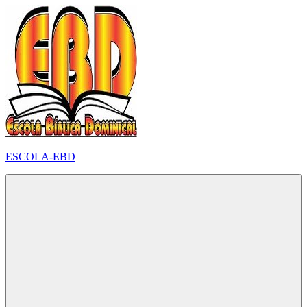
Pular
para
o
conteúdo
ESCOLA-EBD