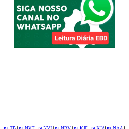
📖 TB
|
📖 NVT
|
📖 NVI
|
📖 NBV
|
📖 KJF
|
📖 KJA
|
📖 NAA
|