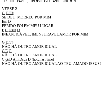
 INEXPLICÁVEL, IMENSURÁVEL AMOR POR MIM
VERSE 2
G
D/F#
SE DEU, MORREU POR MIM
Em
D
FERIDO FOI EM MEU LUGAR
F
C
Dsus
D
INEXPLICÁVEL, IMENSURAVEL AMOR POR MIM
G
D/F#
NÃO HÁ OUTRO AMOR IGUAL
C/E
G
NÃO HÁ OUTRO AMOR IGUAL
C
G/D
Am
Dsus
D
(hold last time)
NÃO HÁ OUTRO AMOR IGUAL AO TEU, AMADO JESUS!