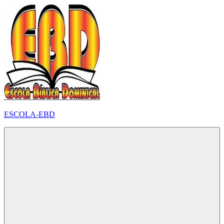
Pular
para
o
conteúdo
ESCOLA-EBD