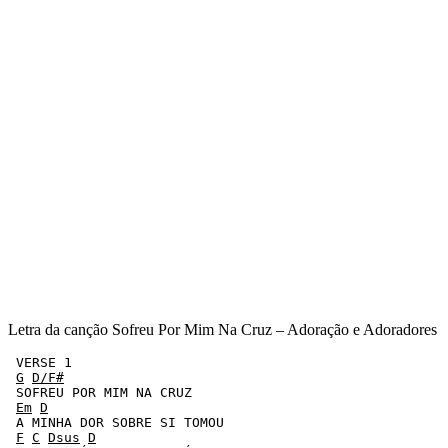
Letra da canção Sofreu Por Mim Na Cruz – Adoração e Adoradores
 VERSE 1

G
D/F#
 SOFREU POR MIM NA CRUZ

Em
D
 A MINHA DOR SOBRE SI TOMOU

F
C
Dsus
D