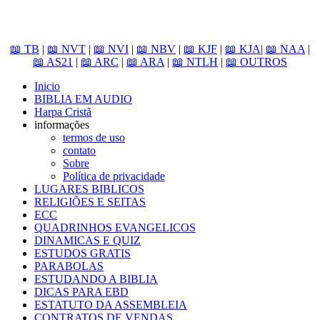
📖 TB
|
📖 NVT
|
📖 NVI
|
📖 NBV
|
📖 KJF
|
📖 KJA
|
📖 NAA
|
📖 AS21
|
📖 ARC
|
📖 ARA
|
📖 NTLH
|
📖 OUTROS
Inicio
BIBLIA EM AUDIO
Harpa Cristã
informações
termos de uso
contato
Sobre
Política de privacidade
LUGARES BIBLICOS
RELIGIÕES E SEITAS
ECC
QUADRINHOS EVANGELICOS
DINAMICAS E QUIZ
ESTUDOS GRATIS
PARABOLAS
ESTUDANDO A BIBLIA
DICAS PARA EBD
ESTATUTO DA ASSEMBLEIA
CONTRATOS DE VENDAS