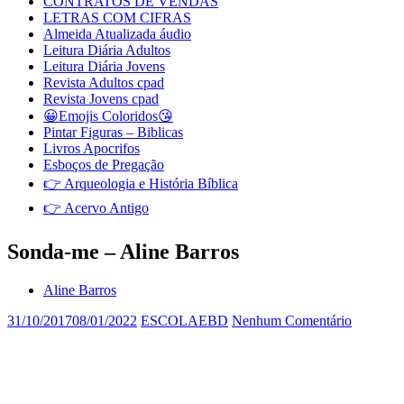
CONTRATOS DE VENDAS
LETRAS COM CIFRAS
Almeida Atualizada áudio
Leitura Diária Adultos
Leitura Diária Jovens
Revista Adultos cpad
Revista Jovens cpad
😀Emojis Coloridos😘
Pintar Figuras – Biblicas
Livros Apocrifos
Esboços de Pregação
👉 Arqueologia e História Bíblica
👉 Acervo Antigo
Sonda-me – Aline Barros
Aline Barros
31/10/2017
08/01/2022
ESCOLAEBD
Nenhum Comentário