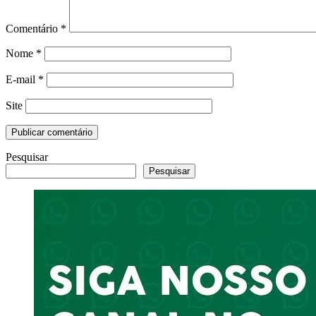
Comentário
*
Nome
*
E-mail
*
Site
Pesquisar
Pesquisar