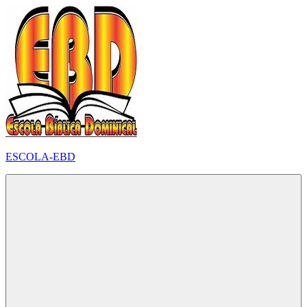
Pular
para
o
conteúdo
ESCOLA-EBD