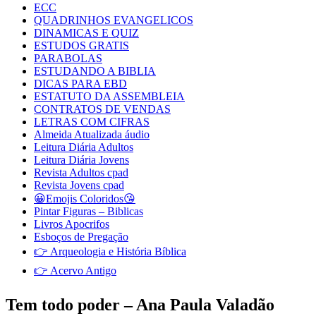
ECC
QUADRINHOS EVANGELICOS
DINAMICAS E QUIZ
ESTUDOS GRATIS
PARABOLAS
ESTUDANDO A BIBLIA
DICAS PARA EBD
ESTATUTO DA ASSEMBLEIA
CONTRATOS DE VENDAS
LETRAS COM CIFRAS
Almeida Atualizada áudio
Leitura Diária Adultos
Leitura Diária Jovens
Revista Adultos cpad
Revista Jovens cpad
😀Emojis Coloridos😘
Pintar Figuras – Biblicas
Livros Apocrifos
Esboços de Pregação
👉 Arqueologia e História Bíblica
👉 Acervo Antigo
Tem todo poder – Ana Paula Valadão