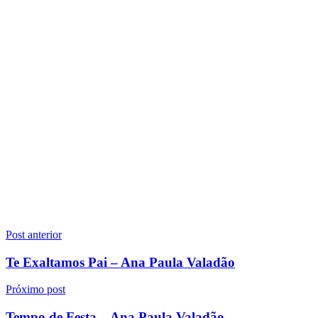
Navegação
Post anterior
de
Te Exaltamos Pai – Ana Paula Valadão
Post
Próximo post
Tempo de Festa – Ana Paula Valadão